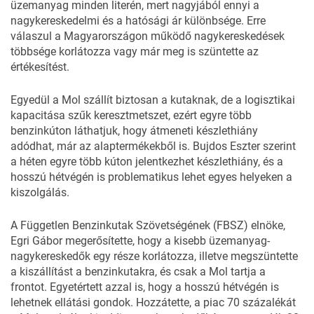
üzemanyag minden literén, mert nagyjából ennyi a
nagykereskedelmi és a hatósági ár különbsége. Erre
válaszul a Magyarországon működő nagykereskedések
többsége korlátozza vagy már meg is szüntette az
értékesítést.
Egyedül a Mol szállít biztosan a kutaknak, de a logisztikai
kapacitása szűk keresztmetszet, ezért egyre több
benzinkúton láthatjuk, hogy átmeneti készlethiány
adódhat, már az alaptermékekből is. Bujdos Eszter szerint
a héten egyre több kúton jelentkezhet készlethiány, és a
hosszú hétvégén is problematikus lehet egyes helyeken a
kiszolgálás.
A Független Benzinkutak Szövetségének (FBSZ) elnöke,
Egri Gábor megerősítette, hogy a kisebb üzemanyag-
nagykereskedők egy része korlátozza, illetve megszüntette
a kiszállítást a benzinkutakra, és csak a Mol tartja a
frontot. Egyetértett azzal is, hogy a hosszú hétvégén is
lehetnek ellátási gondok. Hozzátette, a piac 70 százalékát