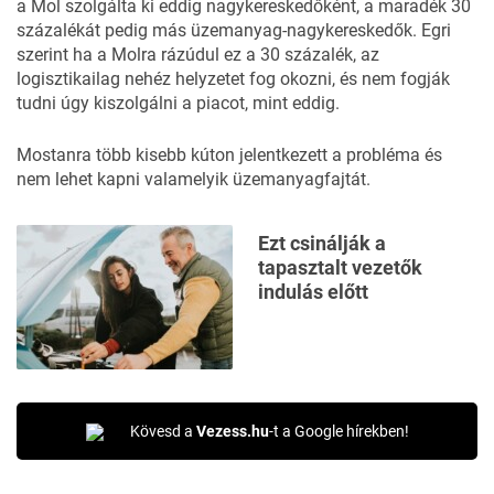
a Mol szolgálta ki eddig nagykereskedőként, a maradék 30
százalékát pedig más üzemanyag-nagykereskedők. Egri
szerint ha a Molra rázúdul ez a 30 százalék, az
logisztikailag nehéz helyzetet fog okozni, és nem fogják
tudni úgy kiszolgálni a piacot, mint eddig.
Mostanra több kisebb kúton jelentkezett a probléma és
nem lehet kapni valamelyik üzemanyagfajtát.
Ezt csinálják a
tapasztalt vezetők
indulás előtt
Kövesd a
Vezess.hu
-t a Google hírekben!