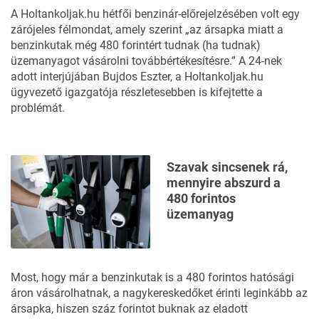
A Holtankoljak.hu hétfői benzinár-előrejelzésében volt egy
zárójeles félmondat, amely szerint „az ársapka miatt a
benzinkutak még 480 forintért tudnak (ha tudnak)
üzemanyagot vásárolni továbbértékesítésre.” A
24-nek
adott interjújában Bujdos Eszter, a Holtankoljak.hu
ügyvezető igazgatója részletesebben is kifejtette a
problémát.
Szavak sincsenek rá,
mennyire abszurd a
480 forintos
üzemanyag
Most, hogy már a benzinkutak is a 480 forintos hatósági
áron vásárolhatnak, a nagykereskedőket érinti leginkább az
ársapka, hiszen száz forintot buknak az eladott