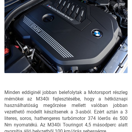
Minden eddiginél jobban belefolytak a Motorsport részleg
mérnökei az M340i fejlesztésébe, hogy a hétköznapi
használhatóság megőrzése mellett valóban jobban
vezethető modellt készítsenek a 3-asból. Ezért aztán a 3
literes, soros, hathengeres turbómotor 374 lóerős és 500
Nm nyomatékú. Az M340i Touringot 4,5 másodperc alatt
gyorsítja álló helyzetből 100 km/órás sebességre.