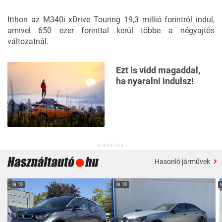
Itthon az M340i xDrive Touring 19,3 millió forintról indul,
amivel 650 ezer forinttal kerül többe a négyajtós
változatnál.
Ezt is vidd magaddal,
ha nyaralni indulsz!
HIRDETÉS
Hasonló járművek
10
10