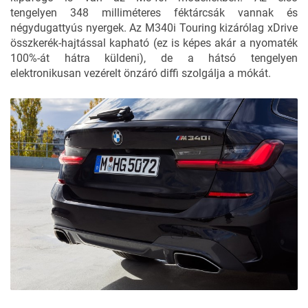
tengelyen 348 milliméteres féktárcsák vannak és
négydugattyús nyergek. Az M340i Touring kizárólag xDrive
összkerék-hajtással kapható (ez is képes akár a nyomaték
100%-át hátra küldeni), de a hátsó tengelyen
elektronikusan vezérelt önzáró diffi szolgálja a mókát.