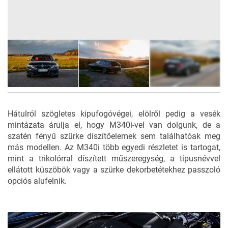
13
FOTÓ
Hátulról szögletes kipufogóvégei, elölről pedig a vesék
mintázata árulja el, hogy M340i-vel van dolgunk, de a
szatén fényű szürke díszítőelemek sem találhatóak meg
más modellen. Az M340i több egyedi részletet is tartogat,
mint a trikolórral díszített műszeregység, a típusnévvel
ellátott küszöbök vagy a szürke dekorbetétekhez passzoló
opciós alufelnik.