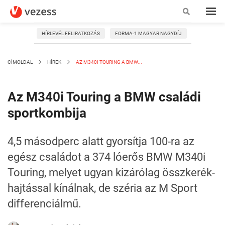
HÍRLEVÉL FELIRATKOZÁS
FORMA-1 MAGYAR NAGYDÍJ
CÍMOLDAL
HÍREK
AZ M340I TOURING A BMW...
Az M340i Touring a BMW családi
sportkombija
4,5 másodperc alatt gyorsítja 100-ra az
egész családot a 374 lóerős BMW M340i
Touring, melyet ugyan kizárólag összkerék-
hajtással kínálnak, de széria az M Sport
differenciálmű.