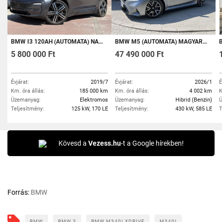
BMW I3 120AH (AUTOMATA) NAGYNAVI.KAMERA.TETŐABLAK.ÜLÉSFŰTÉS
BMW M5 (AUTOMATA) MAGYARORSZÁGI - ÁFÁ-S - 4.000.-KM - FROZEN PURE GREY - SERVICE INCLUSIVE
B
5 800 000 Ft
47 490 000 Ft
Évjárat:
2019/7
Évjárat:
2026/1
É
Km. óra állás:
185 000 km
Km. óra állás:
4 002 km
K
Üzemanyag:
Elektromos
Üzemanyag:
Hibrid (Benzin)
Ü
Teljesítmény:
125 kW, 170 LE
Teljesítmény:
430 kW, 585 LE
T
Kövesd a
Vezess.hu
-t a Google hírekben!
Forrás:
BMW
BMW
BMW 3
BMW M340I XDRIVE
M340I