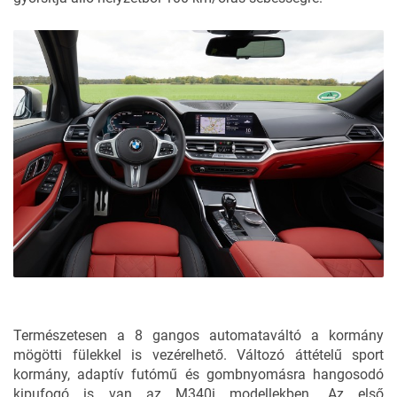
Természetesen a 8 gangos automataváltó a kormány
mögötti fülekkel is vezérelhető. Változó áttételű sport
kormány, adaptív futómű és gombnyomásra hangosodó
kipufogó is van az M340i modellekben. Az első