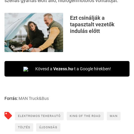
szériás gyártás előtt álló,
hidrogénmotoros vontatóját.
Ezt csinálják a
tapasztalt vezetők
indulás előtt
Kövesd a
Vezess.hu
-t a Google hírekben!
Forrás:
MAN Truck&Bus
ELEKTROMOS TEHERAUTÓ
KING OF THE ROAD
MAN
TÖLTÉS
ÚJDONSÁG