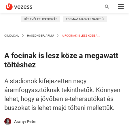
HÍRLEVÉL FELIRATKOZÁS
FORMA-1 MAGYAR NAGYDÍJ
CÍMOLDAL
HASZONGÉPJÁRMŰ
A FOCINAK IS LESZ KÖZE A...
A focinak is lesz köze a megawatt
töltéshez
A stadionok kifejezetten nagy
áramfogyasztóknak tekinthetők. Könnyen
lehet, hogy a jövőben e-teherautókat és
buszokat is lehet majd tölteni mellettük.
Aranyi Péter