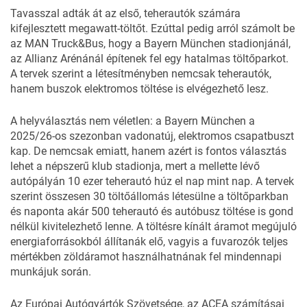
Tavasszal adták át az első, teherautók számára
kifejlesztett megawatt-töltőt. Ezúttal pedig arról számolt be
az MAN Truck&Bus, hogy a Bayern München stadionjánál,
az Allianz Arénánál építenek fel egy hatalmas töltőparkot.
A tervek szerint a létesítményben nemcsak teherautók,
hanem buszok elektromos töltése is elvégezhető lesz.
A helyválasztás nem véletlen: a Bayern München a
2025/26-os szezonban vadonatúj, elektromos csapatbuszt
kap. De nemcsak emiatt, hanem azért is fontos választás
lehet a népszerű klub stadionja, mert a mellette lévő
autópályán 10 ezer teherautó húz el nap mint nap. A tervek
szerint összesen 30 töltőállomás létesülne a töltőparkban
és naponta akár 500 teherautó és autóbusz töltése is gond
nélkül kivitelezhető lenne. A töltésre kínált áramot megújuló
energiaforrásokból állítanák elő, vagyis a fuvarozók teljes
mértékben zöldáramot használhatnának fel mindennapi
munkájuk során.
Az Európai Autógyártók Szövetsége, az ACEA számításai