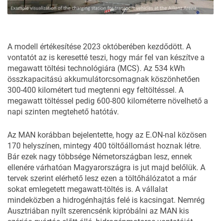
A modell értékesítése 2023 októberében kezdődött. A
vontatót az is keresetté teszi, hogy már fel van készítve a
megawatt töltési technológiára (MCS). Az 534 kWh
összkapacitású akkumulátorcsomagnak köszönhetően
300-400 kilométert tud megtenni egy feltöltéssel. A
megawatt töltéssel pedig 600-800 kilométerre növelhető a
napi szinten megtehető hatótáv.
Az MAN korábban bejelentette, hogy az E.ON-nal közösen
170 helyszínen, mintegy 400 töltőállomást hoznak létre.
Bár ezek nagy többsége Németországban lesz, ennek
ellenére várhatóan Magyarországra is jut majd belőlük. A
tervek szerint elérhető lesz ezen a töltőhálózatot a már
sokat emlegetett megawatt-töltés is. A vállalat
mindeközben a hidrogénhajtás felé is kacsingat. Nemrég
Ausztriában nyílt szerencsénk kipróbálni az MAN kis