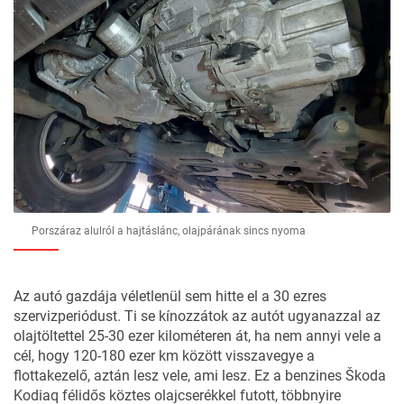
Porszáraz alulról a hajtáslánc, olajpárának sincs nyoma
Az autó gazdája véletlenül sem hitte el a 30 ezres
szervizperiódust. Ti se kínozzátok az autót ugyanazzal az
olajtöltettel 25-30 ezer kilométeren át, ha nem annyi vele a
cél, hogy 120-180 ezer km között visszavegye a
flottakezelő, aztán lesz vele, ami lesz. Ez a benzines
Škoda
Kodiaq
félidős köztes olajcserékkel futott, többnyire