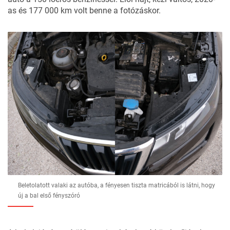
as és 177 000 km volt benne a fotózáskor.
Beletolatott valaki az autóba, a fényesen tiszta matricából is látni, hogy
új a bal első fényszóró