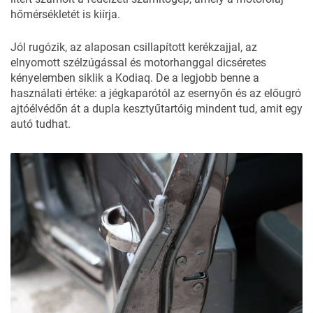
hőmérsékletét is kiírja.
Jól rugózik, az alaposan csillapított kerékzajjal, az
elnyomott szélzúgással és motorhanggal dicséretes
kényelemben siklik a Kodiaq. De a legjobb benne a
használati értéke: a jégkaparótól az esernyőn és az előugró
ajtóélvédőn át a dupla kesztyűtartóig mindent tud, amit egy
autó tudhat.