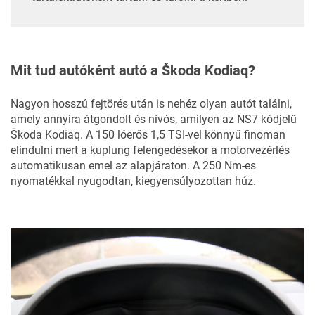
Mit tud autóként autó a Škoda Kodiaq?
Nagyon hosszú fejtörés után is nehéz olyan autót találni,
amely annyira átgondolt és nívós, amilyen az NS7 kódjelű
Škoda Kodiaq. A 150 lóerős 1,5 TSI-vel könnyű finoman
elindulni mert a kuplung felengedésekor a motorvezérlés
automatikusan emel az alapjáraton. A 250 Nm-es
nyomatékkal nyugodtan, kiegyensúlyozottan húz.