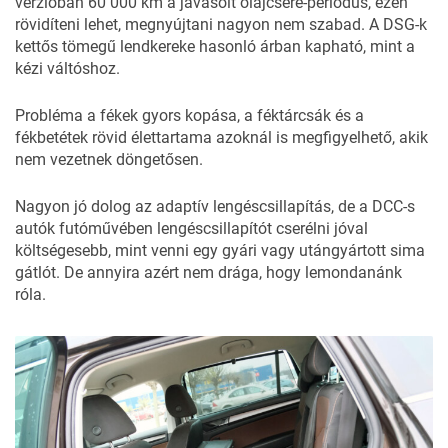
verzióban 60 000 km a javasolt olajcsere-periódus, ezen
rövidíteni lehet, megnyújtani nagyon nem szabad. A DSG-k
kettős tömegű lendkereke hasonló árban kapható, mint a
kézi váltóshoz.
Probléma a fékek gyors kopása, a féktárcsák és a
fékbetétek rövid élettartama azoknál is megfigyelhető, akik
nem vezetnek döngetősen.
Nagyon jó dolog az adaptív lengéscsillapítás, de a DCC-s
autók futóművében lengéscsillapítót cserélni jóval
költségesebb, mint venni egy gyári vagy utángyártott sima
gátlót. De annyira azért nem drága, hogy lemondanánk
róla.