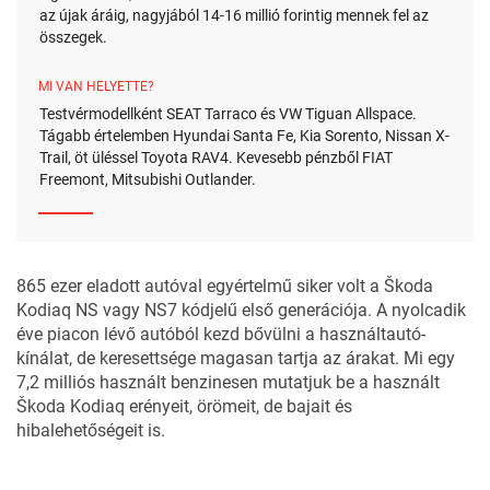
az újak áráig, nagyjából 14-16 millió forintig mennek fel az
összegek.
MI VAN HELYETTE?
Testvérmodellként SEAT Tarraco és VW Tiguan Allspace.
Tágabb értelemben Hyundai Santa Fe, Kia Sorento, Nissan X-
Trail, öt üléssel Toyota RAV4. Kevesebb pénzből FIAT
Freemont, Mitsubishi Outlander.
865 ezer eladott autóval egyértelmű siker volt a
Škoda
Kodiaq
NS vagy NS7 kódjelű első generációja. A nyolcadik
éve piacon lévő autóból kezd bővülni a használtautó-
kínálat, de keresettsége magasan tartja az árakat. Mi egy
7,2 milliós használt benzinesen mutatjuk be a használt
Škoda Kodiaq erényeit, örömeit, de bajait és
hibalehetőségeit is.