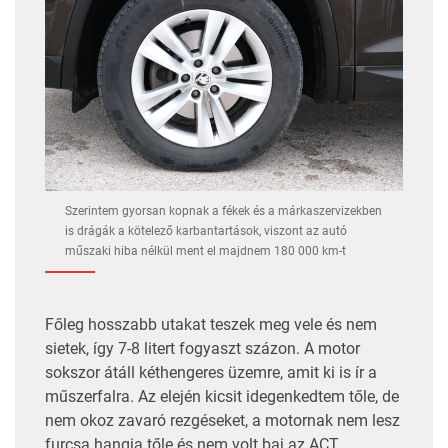
Szerintem gyorsan kopnak a fékek és a márkaszervizekben
is drágák a kötelező karbantartások, viszont az autó
műszaki hiba nélkül ment el majdnem 180 000 km-t
Főleg hosszabb utakat teszek meg vele és nem
sietek, így 7-8 litert fogyaszt százon. A motor
sokszor átáll kéthengeres üzemre, amit ki is ír a
műszerfalra. Az elején kicsit idegenkedtem tőle, de
nem okoz zavaró rezgéseket, a motornak nem lesz
furcsa hangja tőle és nem volt baj az ACT