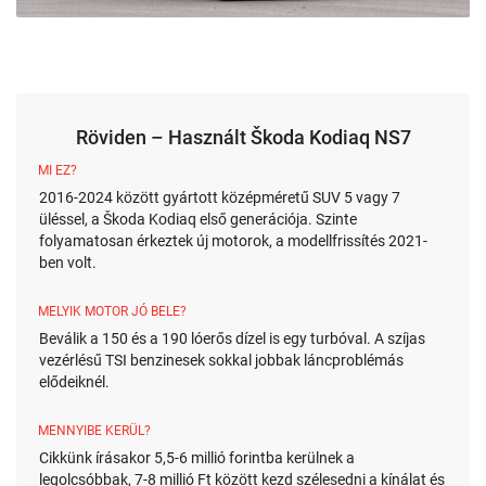
Röviden – Használt Škoda Kodiaq NS7
MI EZ?
2016-2024 között gyártott középméretű SUV 5 vagy 7
üléssel, a Škoda Kodiaq első generációja. Szinte
folyamatosan érkeztek új motorok, a modellfrissítés 2021-
ben volt.
MELYIK MOTOR JÓ BELE?
Beválik a 150 és a 190 lóerős dízel is egy turbóval. A szíjas
vezérlésű TSI benzinesek sokkal jobbak láncproblémás
elődeiknél.
MENNYIBE KERÜL?
Cikkünk írásakor 5,5-6 millió forintba kerülnek a
legolcsóbbak, 7-8 millió Ft között kezd szélesedni a kínálat és