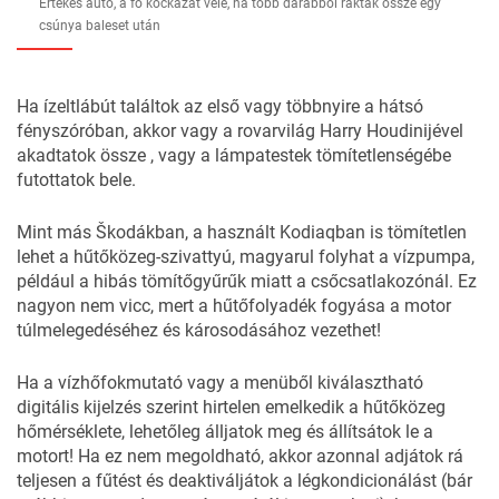
Értékes autó, a fő kockázat vele, ha több darabból rakták össze egy
csúnya baleset után
Ha ízeltlábút találtok az első vagy többnyire a hátsó
fényszóróban, akkor vagy a rovarvilág
Harry Houdinijével
akadtatok össze , vagy a lámpatestek tömítetlenségébe
futottatok bele.
Mint más Škodákban, a használt Kodiaqban is tömítetlen
lehet a hűtőközeg-szivattyú, magyarul folyhat a vízpumpa,
például a hibás tömítőgyűrűk miatt a csőcsatlakozónál. Ez
nagyon nem vicc, mert a hűtőfolyadék fogyása a motor
túlmelegedéséhez és károsodásához vezethet!
Ha a vízhőfokmutató vagy a menüből kiválasztható
digitális kijelzés szerint hirtelen emelkedik a hűtőközeg
hőmérséklete, lehetőleg álljatok meg és állítsátok le a
motort! Ha ez nem megoldható, akkor azonnal adjátok rá
teljesen a fűtést és deaktiváljátok a légkondicionálást (bár