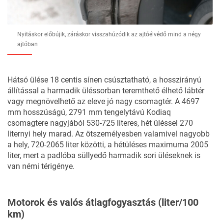
Nyitáskor előbújik, záráskor visszahúzódik az ajtóélvédő mind a négy
ajtóban
Hátsó ülése 18 centis sínen csúsztatható, a hosszirányú
állítással a harmadik üléssorban teremthető élhető lábtér
vagy megnövelhető az eleve jó nagy csomagtér. A 4697
mm hosszúságú, 2791 mm tengelytávú Kodiaq
csomagtere nagyjából 530-725 literes, hét üléssel 270
liternyi hely marad. Az ötszemélyesben valamivel nagyobb
a hely, 720-2065 liter közötti, a hétüléses maximuma 2005
liter, mert a padlóba süllyedő harmadik sori üléseknek is
van némi térigénye.
Motorok és valós átlagfogyasztás (liter/100
km)