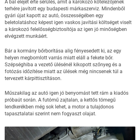
A bal elejét érte sérülés, amit a károkozó kötelezőjének
terhére javított egy budapesti márkaszerviz. Mindenből
gyári újat kapott az autó, összességében egy
beletolatáshoz képest igen vaskos javítási költséget viselt
a károkozó felelősségbiztosítója az igen jó minőségben
elvégzett munkáért.
Bár a kormány bőrborítása alig fényesedett ki, az egy
helyen megbomlott varrás miatt eláll a fekete bőr.
Szépséghiba a vezető ülésénél kikopott szőnyeg és a
fotózás időzítése miatt az ülések még nincsenek túl a
tervezett kárpittisztításon.
Műszakilag az autó igen jó benyomást tett rám a kiadós
próbaút során. A futómű zajtalan, a kettős tömegű
lendkerékben még sok lehet, a motor a tulajdonos
tapasztalatai szerint nem fogyaszt olajat.