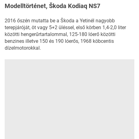
Modelltörténet, Škoda Kodiaq NS7
2016 őszén mutatta be a
Škoda
a Yetinél nagyobb
terepjáróját, öt vagy 5+2 üléssel, első körben 1,4-2,0 liter
közötti hengerűrtartalommal, 125-180 lóerő közötti
benzines illetve 150 és 190 lóerős, 1968 köbcentis
dízelmotorokkal.