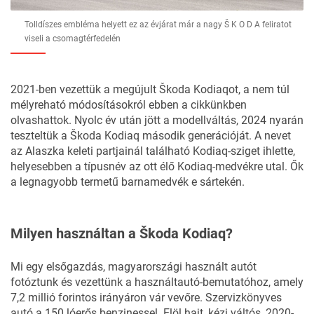
Tolldíszes embléma helyett ez az évjárat már a nagy Š K O D A feliratot
viseli a csomagtérfedelén
2021-ben vezettük a megújult Škoda Kodiaqot, a nem túl
mélyreható módosításokról
ebben a cikkünkben
olvashattok
. Nyolc év után jött a modellváltás, 2024 nyarán
teszteltük a Škoda Kodiaq
második generációját
. A nevet
az Alaszka keleti partjainál található Kodiaq-sziget ihlette,
helyesebben a típusnév az ott élő Kodiaq-medvékre utal. Ők
a legnagyobb termetű barnamedvék e sártekén.
Milyen használtan a Škoda Kodiaq?
Mi egy elsőgazdás,
magyarországi használt autót
fotóztunk és vezettünk a használtautó-bemutatóhoz, amely
7,2 millió forintos irányáron vár vevőre. Szervizkönyves
autó a 150 lóerős benzinessel. Elöl hajt, kézi váltós, 2020-