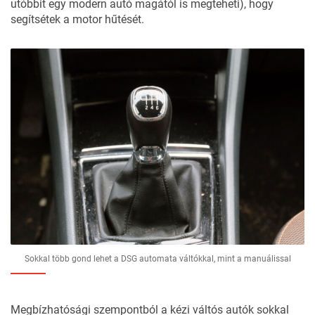
utóbbit egy modern autó magától is megteheti), hogy
segítsétek a motor hűtését.
Sokkal több gond lehet a DSG automata váltókkal, mint a manuálissal
Megbízhatósági szempontból a kézi váltós autók sokkal