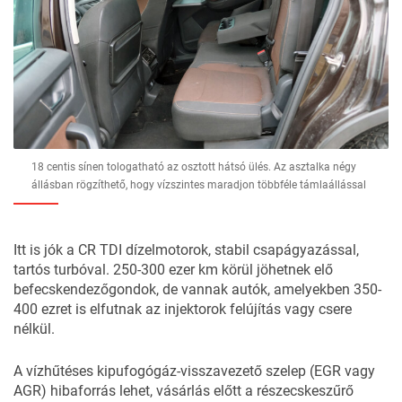
18 centis sínen tologatható az osztott hátsó ülés. Az asztalka négy
állásban rögzíthető, hogy vízszintes maradjon többféle támlaállással
Itt is jók a CR TDI dízelmotorok, stabil csapágyazással,
tartós turbóval. 250-300 ezer km körül jöhetnek elő
befecskendezőgondok, de vannak autók, amelyekben 350-
400 ezret is elfutnak az injektorok felújítás vagy csere
nélkül.
A vízhűtéses kipufogógáz-visszavezető szelep (EGR vagy
AGR) hibaforrás lehet, vásárlás előtt a részecskeszűrő