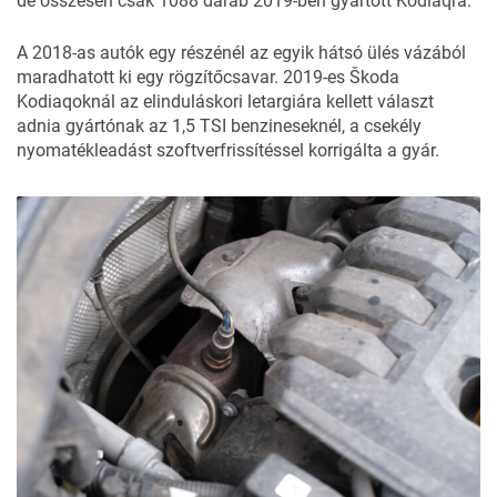
de összesen csak 1088 darab 2019-ben gyártott Kodiaqra.
A 2018-as autók egy részénél az egyik hátsó ülés vázából
maradhatott ki egy rögzítőcsavar. 2019-es Škoda
Kodiaqoknál az elinduláskori letargiára kellett választ
adnia gyártónak az 1,5 TSI benzineseknél, a csekély
nyomatékleadást szoftverfrissítéssel korrigálta a gyár.