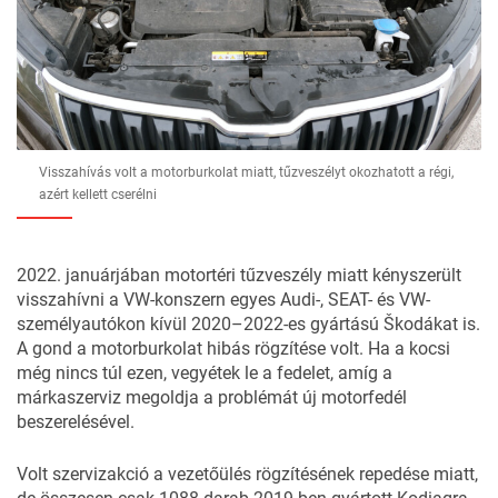
Visszahívás volt a motorburkolat miatt, tűzveszélyt okozhatott a régi,
azért kellett cserélni
2022. januárjában motortéri tűzveszély miatt kényszerült
visszahívni a VW-konszern egyes Audi-, SEAT- és VW-
személyautókon kívül 2020–2022-es gyártású Škodákat is.
A gond a motorburkolat hibás rögzítése volt. Ha a kocsi
még nincs túl ezen, vegyétek le a fedelet, amíg a
márkaszerviz megoldja a problémát új motorfedél
beszerelésével.
Volt szervizakció a vezetőülés rögzítésének repedése miatt,