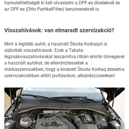
hamutelítettségét ki kell olvastatni a DPF-es dízeleknél és
az OPF-es (Otto PartikelFilter) benzineseknél is.
Visszahívások: van elmaradt szervizakció?
Mint a legtöbb autót, a használt Škoda Kodiaqot is
sújtották visszahívások. Ezek a Takata-
légzsákvisszahívásokat leszámítva ritkán érintik tömegével
a használt autókat, de ellenőriztessétek a
márkaszervizekben, hogy a kinézett Škoda Kodiaq átesett-e
szervizakciókban előírt javításokon, alkatrészcseréken!