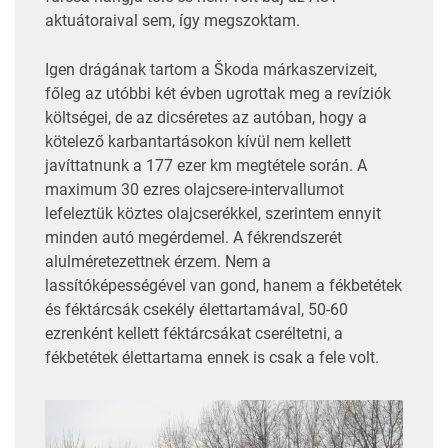
aktuátoraival sem, így megszoktam.
Igen drágának tartom a Škoda márkaszervizeit,
főleg az utóbbi két évben ugrottak meg a revíziók
költségei, de az dicséretes az autóban, hogy a
kötelező karbantartásokon kívül nem kellett
javíttatnunk a 177 ezer km megtétele során. A
maximum 30 ezres olajcsere-intervallumot
lefeleztük köztes olajcserékkel, szerintem ennyit
minden autó megérdemel. A fékrendszerét
alulméretezettnek érzem. Nem a
lassítóképességével van gond, hanem a fékbetétek
és féktárcsák csekély élettartamával, 50-60
ezrenként kellett féktárcsákat cseréltetni, a
fékbetétek élettartama ennek is csak a fele volt.