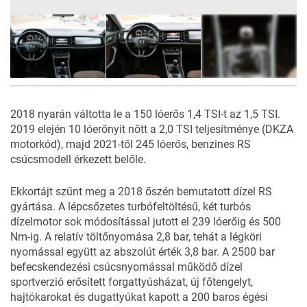
46
FOTÓ
2018 nyarán váltotta le a 150 lóerős 1,4 TSI-t az 1,5 TSI.
2019 elején 10 lóerőnyit nőtt a 2,0 TSI teljesítménye (DKZA
motorkód), majd 2021-től 245 lóerős, benzines RS
csúcsmodell érkezett belőle.
Ekkortájt szűnt meg a 2018 őszén bemutatott
dízel RS
gyártása. A lépcsőzetes turbófeltöltésű, két turbós
dízelmotor sok módosítással jutott el 239 lóerőig és 500
Nm-ig. A relatív töltőnyomása 2,8 bar, tehát a légköri
nyomással együtt az abszolút érték 3,8 bar. A 2500 bar
befecskendezési csúcsnyomással működő dízel
sportverzió erősített forgattyúsházat, új főtengelyt,
hajtókarokat és dugattyúkat kapott a 200 baros égési