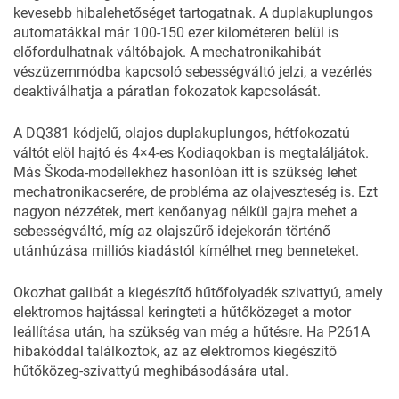
kevesebb hibalehetőséget tartogatnak. A duplakuplungos
automatákkal már 100-150 ezer kilométeren belül is
előfordulhatnak váltóbajok. A mechatronikahibát
vészüzemmódba kapcsoló sebességváltó jelzi, a vezérlés
deaktiválhatja a páratlan fokozatok kapcsolását.
A DQ381 kódjelű, olajos duplakuplungos, hétfokozatú
váltót elöl hajtó és 4×4-es Kodiaqokban is megtaláljátok.
Más Škoda-modellekhez hasonlóan itt is szükség lehet
mechatronikacserére, de probléma az olajveszteség is. Ezt
nagyon nézzétek, mert kenőanyag nélkül gajra mehet a
sebességváltó, míg az olajszűrő idejekorán történő
utánhúzása milliós kiadástól kímélhet meg benneteket.
Okozhat galibát a kiegészítő hűtőfolyadék szivattyú, amely
elektromos hajtással keringteti a hűtőközeget a motor
leállítása után, ha szükség van még a hűtésre. Ha P261A
hibakóddal találkoztok, az az elektromos kiegészítő
hűtőközeg-szivattyú meghibásodására utal.