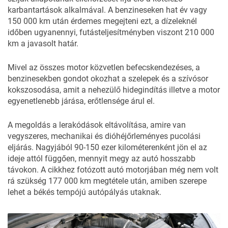
karbantartások alkalmával. A benzineseken hat év vagy
150 000 km után érdemes megejteni ezt, a dízeleknél
időben ugyanennyi, futásteljesítményben viszont 210 000
km a javasolt határ.
Mivel az összes motor közvetlen befecskendezéses, a
benzinesekben gondot okozhat a szelepek és a szívósor
kokszosodása, amit a nehezülő hidegindítás illetve a motor
egyenetlenebb járása, erőtlensége árul el.
A megoldás a lerakódások eltávolítása, amire van
vegyszeres, mechanikai és dióhéjőrleményes pucolási
eljárás. Nagyjából 90-150 ezer kilométerenként jön el az
ideje attól függően, mennyit megy az autó hosszabb
távokon. A cikkhez fotózott autó motorjában még nem volt
rá szükség 177 000 km megtétele után, amiben szerepe
lehet a békés tempójú autópályás utaknak.