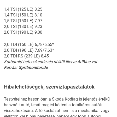
1,4 TSI (125 LE) 8,25
1,4 TSI (150 LE) 8,10
1,5 TSI (150 LE) 7,97
2,0 TSI (180 LE) 9,23
2,0 TSI (190 LE) 9,00
2,0 TDI (150 LE) 6,78/6,55*
2,0 TDI (190 LE) 7,69/7,63*
2,0 TDI RS (239 LE) 8,45
Karbamid-befecskendezés nélkül illetve AdBlue-val
Forrás: Spritmonitor.de
Hibalehetőségek, szerviztapasztalatok
Testvéreihez hasonlóan a Škoda Kodiaq is jelentős értékű
használt autó, tehát megéri költeni a totálkáros autók
visszahozására. A fő kockázat nem is a mechanikai vagy
elektronikai hibák benézése, hanem egy több autóból