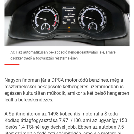
ACT az automatikusan bekapcsoló hengerdeaktiválás jele, amivel
csökkenthető a fogyasztás részterhelésen
Nagyon finoman jár a DPCA motorkódú benzines, még a
részterheléskor bekapcsoló kéthengeres üzemmódban is
egészen kulturáltan működik, amikor a két belső hengerben
leáll a befecskendezés.
A Spritmonitoron az 1498 köbcentis motorral a Škoda
Kodiaq átlagfogyasztása 7.97 l/100, ami az ugyanígy 150
lóerős 1,4 TSI-nél egy decivel jobb. Ebben az autóban 7,5
litert számolt a fedélzeti számítógép, amely a motorolaj