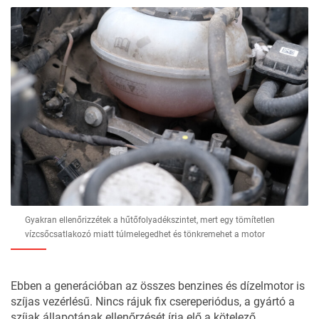
Gyakran ellenőrizzétek a hűtőfolyadékszintet, mert egy tömítetlen
vízcsőcsatlakozó miatt túlmelegedhet és tönkremehet a motor
Ebben a generációban az összes benzines és dízelmotor is
szíjas vezérlésű. Nincs rájuk fix csereperiódus, a gyártó a
szíjak állapotának ellenőrzését írja elő a kötelező