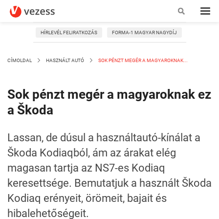
HÍRLEVÉL FELIRATKOZÁS
FORMA-1 MAGYAR NAGYDÍJ
CÍMOLDAL
HASZNÁLT AUTÓ
SOK PÉNZT MEGÉR A MAGYAROKNAK...
Sok pénzt megér a magyaroknak ez
a Škoda
Lassan, de dúsul a használtautó-kínálat a
Škoda Kodiaqból, ám az árakat elég
magasan tartja az NS7-es Kodiaq
keresettsége. Bemutatjuk a használt Škoda
Kodiaq erényeit, örömeit, bajait és
hibalehetőségeit.