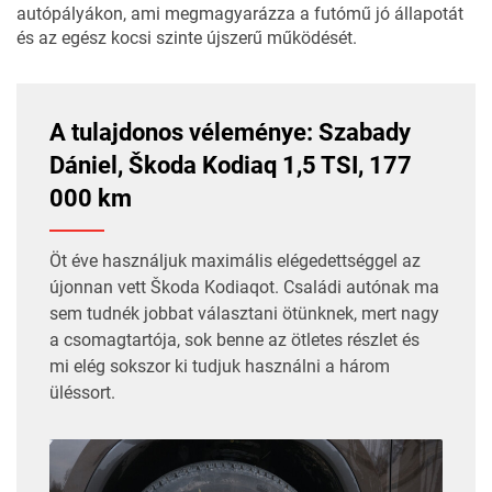
autópályákon, ami megmagyarázza a futómű jó állapotát
és az egész kocsi szinte újszerű működését.
A tulajdonos véleménye: Szabady
Dániel, Škoda Kodiaq 1,5 TSI, 177
000 km
Öt éve használjuk maximális elégedettséggel az
újonnan vett Škoda Kodiaqot. Családi autónak ma
sem tudnék jobbat választani ötünknek, mert nagy
a csomagtartója, sok benne az ötletes részlet és
mi elég sokszor ki tudjuk használni a három
üléssort.