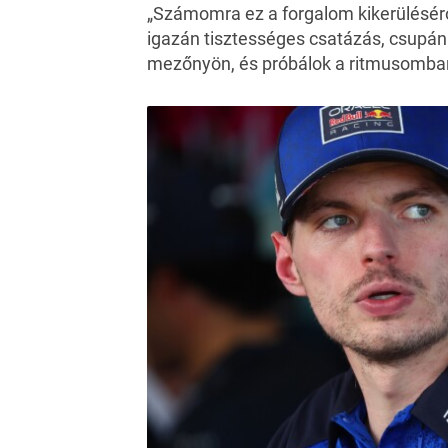
„Számomra ez a forgalom kikerülésérő
igazán tisztességes csatázás, csupán 
mezőnyön, és próbálok a ritmusomba