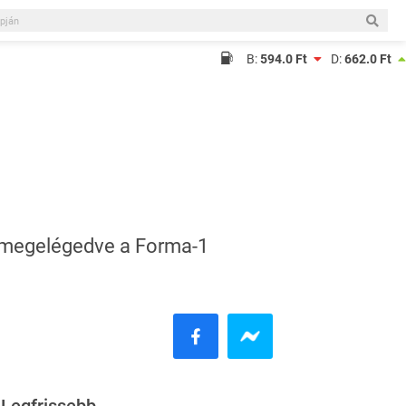
B:
594.0 Ft
D:
662.0 Ft
s megelégedve a Forma-1