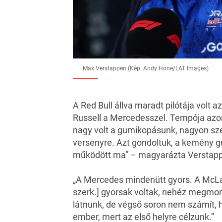
Max Verstappen (Kép: Andy Hone/LAT Images)
A Red Bull állva maradt pilótája volt a
Russell a Mercedesszel. Tempója azon
nagy volt a gumikopásunk, nagyon sz
versenyre. Azt gondoltuk, a kemény g
működött ma” – magyarázta Verstap
„A Mercedes mindenütt gyors. A McLa
szerk.] gyorsak voltak, nehéz megmond
látnunk, de végső soron nem számít,
ember, mert az első helyre célzunk.”