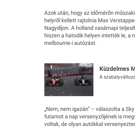
Azok után, hogy az időmérőn műszaki 
helyről kellett rajtolnia Max Verstap
Nagydíjon.
A holland vasárnapi teljesí
hiszen a hatodik helyen intették le, 
melbourne-i autózást.
Küzdelmes Me
A szabályváltoz
„Nem, nem igazán” –
válaszolta
a Sky 
futamot a nap versenyzőjének is meg
voltak, de olyan autókkal versenyezt