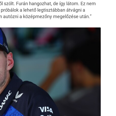
l szólt. Furán hangozhat, de így látom. Ez nem
próbálok a lehető legtisztábban átvágni a
n autózni a középmezőny megelőzése után.”