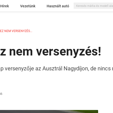
Hírek
Vezetünk
Használt autó
EZ NEM VERSENYZÉS...
Ez nem versenyzés!
ap versenyzője az Ausztrál Nagydíjon, de ninc
46