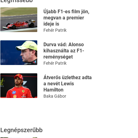
Legfrissebb
Újabb F1-es film jön,
megvan a premier
ideje is
Fehér Patrik
Durva vád: Alonso
kihasználta az F1-
reménységet
Fehér Patrik
Átverős üzlethez adta
a nevét Lewis
Hamilton
Baka Gábor
Legnépszerűbb