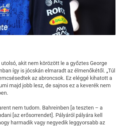
z utolsó, akit nem körözött le a győztes George
ban így is jócskán elmaradt az élmenőkétől. „Túl
emcsésedtek az abroncsok. Ez eléggé kihatott a
umi majd jobb lesz, de sajnos ez a keverék nem
pen.
rent nem tudom. Bahreinben [a teszten – a
ani [az erősorrendet]. Pályáról pályára kell
 hogy harmadik vagy negyedik leggyorsabb az