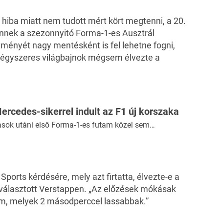
hiba miatt nem tudott mért kört megtenni, a 20.
pennek a szezonnyitó
Forma-1-es Ausztrál
tményét nagy mentésként is fel lehetne fogni,
a négyszeres világbajnok mégsem élvezte a
rcedes-sikerrel indult az F1 új korszaka
ások utáni első Forma-1-es futam közel sem…
Sports kérdésére, mely azt firtatta, élvezte-e a
választott Verstappen. „Az előzések mókásak
em, melyek 2 másodperccel lassabbak.”