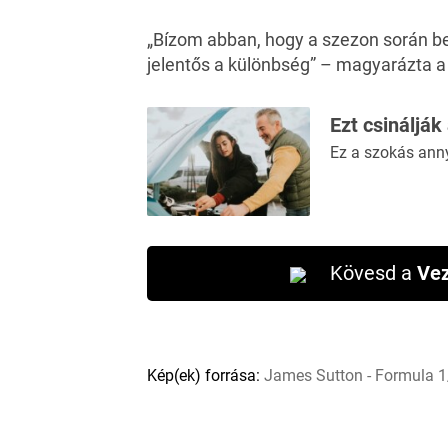
„Bízom abban, hogy a szezon során be
jelentős a különbség” – magyarázta a 
Ezt csinálják
Ez a szokás ann
Kövesd a
Vez
Kép(ek) forrása:
James Sutton - Formula 1