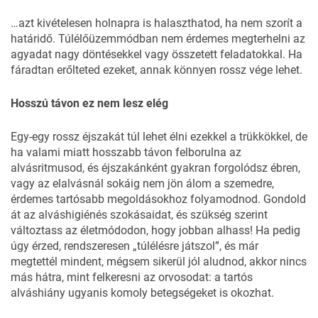
…azt kivételesen holnapra is halaszthatod, ha nem szorít a
határidő. Túlélőüzemmódban nem érdemes megterhelni az
agyadat nagy döntésekkel vagy összetett feladatokkal. Ha
fáradtan erőlteted ezeket, annak könnyen rossz vége lehet.
Hosszú távon ez nem lesz elég
Egy-egy rossz éjszakát túl lehet élni ezekkel a trükkökkel, de
ha valami miatt hosszabb távon felborulna az
alvásritmusod, és éjszakánként gyakran forgolódsz ébren,
vagy az elalvásnál sokáig nem jön álom a szemedre,
érdemes tartósabb megoldásokhoz folyamodnod. Gondold
át az alváshigiénés szokásaidat, és szükség szerint
változtass az életmódodon, hogy jobban alhass! Ha pedig
úgy érzed, rendszeresen „túlélésre játszol”, és már
megtettél mindent, mégsem sikerül jól aludnod, akkor nincs
más hátra, mint felkeresni az orvosodat: a tartós
alváshiány ugyanis komoly betegségeket is okozhat.