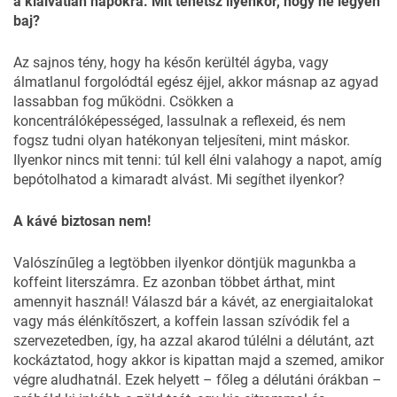
a kialvatlan napokra. Mit tehetsz ilyenkor, hogy ne legyen
baj?
Az sajnos tény, hogy ha későn kerültél ágyba, vagy
álmatlanul forgolódtál egész éjjel, akkor másnap az agyad
lassabban fog működni. Csökken a
koncentrálóképességed, lassulnak a reflexeid, és nem
fogsz tudni olyan hatékonyan teljesíteni, mint máskor.
Ilyenkor nincs mit tenni: túl kell élni valahogy a napot, amíg
bepótolhatod a kimaradt alvást. Mi segíthet ilyenkor?
A kávé biztosan nem!
Valószínűleg a legtöbben ilyenkor döntjük magunkba a
koffeint literszámra. Ez azonban többet árthat, mint
amennyit használ! Válaszd bár a kávét, az energiaitalokat
vagy más élénkítőszert, a koffein lassan szívódik fel a
szervezetedben, így, ha azzal akarod túlélni a délutánt, azt
kockáztatod, hogy akkor is kipattan majd a szemed, amikor
végre aludhatnál. Ezek helyett – főleg a délutáni órákban –