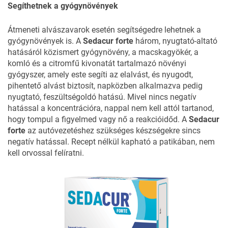
Segíthetnek a gyógynövények
Átmeneti alvászavarok esetén segítségedre lehetnek a
gyógynövények is. A
Sedacur forte
három, nyugtató-altató
hatásáról közismert gyógynövény, a macskagyökér, a
komló és a citromfű kivonatát tartalmazó növényi
gyógyszer, amely este segíti az elalvást, és nyugodt,
pihentető alvást biztosít, napközben alkalmazva pedig
nyugtató, feszültségoldó hatású. Mivel nincs negatív
hatással a koncentrációra, nappal nem kell attól tartanod,
hogy tompul a figyelmed vagy nő a reakcióidőd. A
Sedacur
forte
az autóvezetéshez szükséges készségekre sincs
negatív hatással. Recept nélkül kapható a patikában, nem
kell orvossal felíratni.