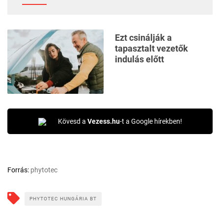
Ezt csinálják a
tapasztalt vezetők
indulás előtt
Kövesd a
Vezess.hu
-t a Google hírekben!
Forrás:
phytotec
PHYTOTEC HUNGÁRIA BT