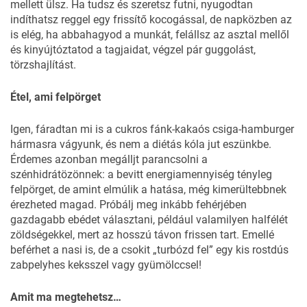
mellett ülsz. Ha tudsz és szeretsz futni, nyugodtan
indíthatsz reggel egy frissítő kocogással, de napközben az
is elég, ha abbahagyod a munkát, felállsz az asztal mellől
és kinyújtóztatod a tagjaidat, végzel pár guggolást,
törzshajlítást.
Étel, ami felpörget
Igen, fáradtan mi is a cukros fánk-kakaós csiga-hamburger
hármasra vágyunk, és nem a diétás kóla jut eszünkbe.
Érdemes azonban megálljt parancsolni a
szénhidrátözönnek: a bevitt energiamennyiség tényleg
felpörget, de amint elmúlik a hatása, még kimerültebbnek
érezheted magad. Próbálj meg inkább fehérjében
gazdagabb ebédet választani, például valamilyen halfélét
zöldségekkel, mert az hosszú távon frissen tart. Emellé
beférhet a nasi is, de a csokit „turbózd fel” egy kis rostdús
zabpelyhes keksszel vagy gyümölccsel!
Amit ma megtehetsz…