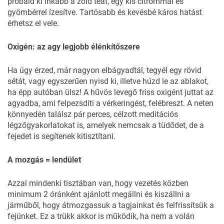
próbáld ki inkább a zöld teát, egy kis citrommal és
gyömbérrel ízesítve. Tartósabb és kevésbé káros hatást
érhetsz el vele.
Oxigén: az agy legjobb élénkítőszere
Ha úgy érzed, már nagyon elbágyadtál, tegyél egy rövid
sétát, vagy egyszerűen nyisd ki, illetve húzd le az ablakot,
ha épp autóban ülsz! A hűvös levegő friss oxigént juttat az
agyadba, ami felpezsdíti a vérkeringést, felébreszt. A neten
könnyedén találsz pár perces, célzott meditációs
légzőgyakorlatokat is, amelyek nemcsak a tüdődet, de a
fejedet is segítenek kitisztítani.
A mozgás = lendület
Azzal mindenki tisztában van, hogy vezetés közben
minimum 2 óránként ajánlott megállni és kiszállni a
járműből, hogy átmozgassuk a tagjainkat és felfrissítsük a
fejünket. Ez a trükk akkor is működik, ha nem a volán