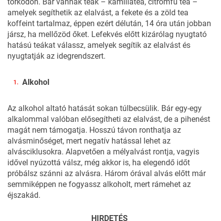
torkodon. Bár vannak teák – kamillatea, citromfű tea –
amelyek segíthetik az elalvást, a fekete és a zöld tea
koffeint tartalmaz, éppen ezért délután, 14 óra után jobban
jársz, ha mellőzöd őket. Lefekvés előtt kizárólag nyugtató
hatású teákat válassz, amelyek segítik az elalvást és
nyugtatják az idegrendszert.
Alkohol
Az alkohol altató hatását sokan túlbecsülik. Bár egy-egy
alkalommal valóban elősegítheti az elalvást, de a pihenést
magát nem támogatja. Hosszú távon ronthatja az
alvásminőséget, mert negatív hatással lehet az
alvásciklusokra. Alapvetően a mélyalvást rontja, vagyis
idővel nyúzottá válsz, még akkor is, ha elegendő időt
próbálsz szánni az alvásra. Három órával alvás előtt már
semmiképpen ne fogyassz alkoholt, mert rámehet az
éjszakád.
HIRDETÉS