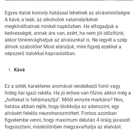
Egyes italok komoly hatással lehetnek az alvásminőségre.
A kávé, a teák, az alkoholok valamelyikével
megkínálhatnak minket napközben. Ha elfogadjuk a
kedvességet, annak ára van, ezért, ha nem jól időzítünk,
akkor tönkrevághatjuk az alvásunkat is. Ne legyél a szép
álmok szabotőre! Most eláruljuk, mire figyelj ezekkel a
népszerű italokkal kapcsolatban.
Kávé
Ez a sötét, karakteres aromával rendelkező forró vagy
hideg ital igazi rakéta. Ha jó erősre van főzve, akkor még a
„holtakat is feltámasztja”. Mitől ennyire markáns? Nos,
hatása abban rejlik, hogy blokkolja az adenozint, egy
alvásért felelős neurotranszmittert. Fontos azonban
figyelembe venni, hogy maximum délután 4 óráig javasolt
fogyasztani, máskülönben megzavarhatja az elalvást.