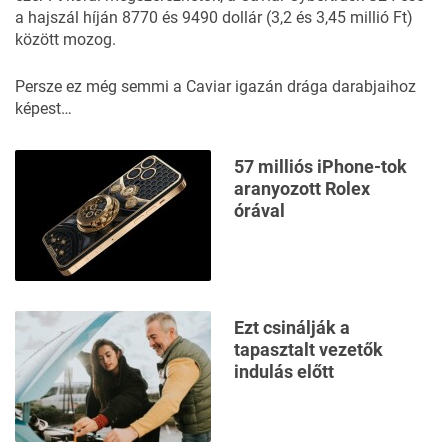
a hajszál híján 8770 és 9490 dollár (3,2 és 3,45 millió Ft)
között mozog
.
Persze ez még semmi a Caviar igazán drága darabjaihoz
képest…
57 milliós iPhone-tok
aranyozott Rolex
órával
Ezt csinálják a
tapasztalt vezetők
indulás előtt