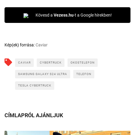
Kövesd a
Vezess.hu
-t a Google hírekben!
Kép(ek) forrása:
Caviar
CAVIAR
CYBERTRUCK
OKOSTELEFON
SAMSUNG GALAXY S24 ULTRA
TELEFON
TESLA CYBERTRUCK
CÍMLAPRÓL AJÁNLJUK