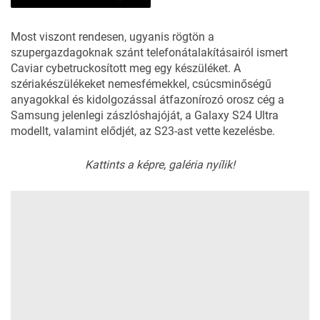
Most viszont rendesen, ugyanis rögtön a
szupergazdagoknak szánt telefonátalakításairól ismert
Caviar
cybetruckosított meg egy készüléket. A
szériakészülékeket nemesfémekkel, csúcsminőségű
anyagokkal és kidolgozással átfazonírozó orosz cég a
Samsung jelenlegi zászlóshajóját, a Galaxy S24 Ultra
modellt, valamint elődjét, az S23-ast vette kezelésbe.
Kattints a képre, galéria nyílik!