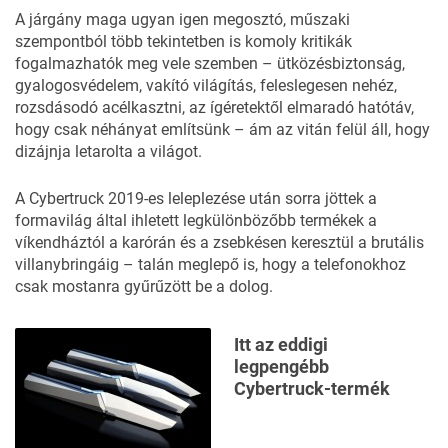
A járgány maga ugyan igen megosztó, műszaki
szempontból több tekintetben is komoly kritikák
fogalmazhatók meg vele szemben – ütközésbiztonság,
gyalogosvédelem, vakító világítás, feleslegesen nehéz,
rozsdásodó acélkasztni, az ígéretektől elmaradó hatótáv,
hogy csak néhányat említsünk – ám az vitán felül áll, hogy
dizájnja letarolta a világot.
A Cybertruck 2019-es leleplezése után sorra jöttek a
formavilág által ihletett legkülönbözőbb termékek a
víkendháztól a karórán és a zsebkésen keresztül a brutális
villanybringáig – talán meglepő is, hogy a telefonokhoz
csak mostanra gyűrűzött be a dolog.
Itt az eddigi
legpengébb
Cybertruck-termék