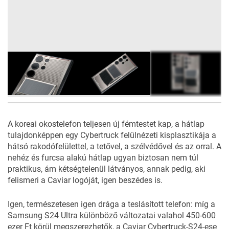
5
FOTÓ
A koreai okostelefon teljesen új fémtestet kap, a hátlap
tulajdonképpen egy Cybertruck felülnézeti kisplasztikája a
hátsó rakodófelülettel, a tetővel, a szélvédővel és az orral. A
nehéz és furcsa alakú hátlap ugyan biztosan nem túl
praktikus, ám kétségtelenül látványos, annak pedig, aki
felismeri a Caviar logóját, igen beszédes is.
Igen, természetesen igen drága a teslásított telefon: míg a
Samsung S24 Ultra különböző változatai valahol 450-600
ezer Ft körül megszerezhetők, a Caviar Cybertruck-S24-ese