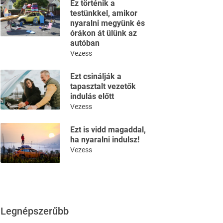
Ez történik a
testünkkel, amikor
nyaralni megyünk és
órákon át ülünk az
autóban
Vezess
Ezt csinálják a
tapasztalt vezetők
indulás előtt
Vezess
Ezt is vidd magaddal,
ha nyaralni indulsz!
Vezess
Legnépszerűbb