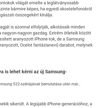
fontokok világát emelte a leglátványosabb
 szinte bármire képes, ha egyedi okostelefonokról
lagászati összegekért kínálja.
gját is azonnal elfolytják, alkotásaik minden
osa nagyon-nagyon gazdag. Extrém ötleteik között
esített aranyozott iPhone-tok, de a Samsung
ranyozott, Ocelot fantázianevű darabot, melynek
a is lehet kérni az új Samsung-
amsung S22-szériájának bemutatása után már…
nekik sikerült. A legújabb iPhone-generációhoz, a