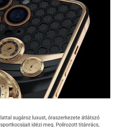
ttal sugároz luxust, óraszerkezete átlátszó
sportkocsijait idézi meg. Polírozott titánrács,