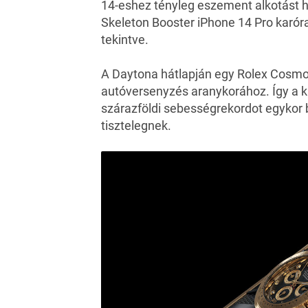
14-eshez tényleg eszement alkotást 
Skeleton Booster iPhone 14 Pro karóra
tekintve.
A
Daytona hátlapján egy
Rolex
Cosmog
autóversenyzés aranykorához. Így a k
szárazföldi sebességrekordot egykor b
tisztelegnek.