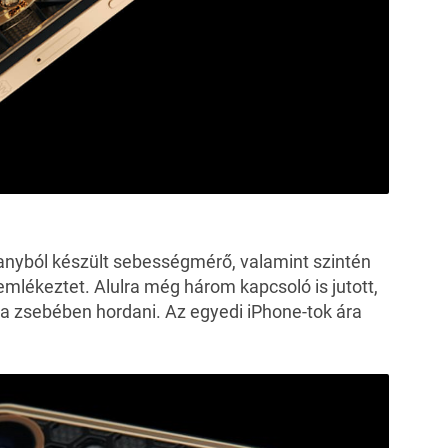
anyból készült sebességmérő, valamint szintén
emlékeztet. Alulra még három kapcsoló is jutott,
a a zsebében hordani.
Az egyedi iPhone-tok ára