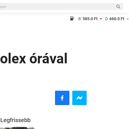
B:
585.0 Ft
D:
660.0 Ft
olex órával
Legfrissebb