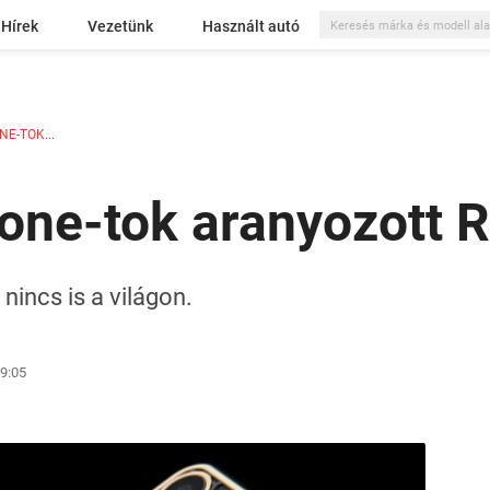
Hírek
Vezetünk
Használt autó
NE-TOK...
hone-tok aranyozott R
nincs is a világon.
19:05