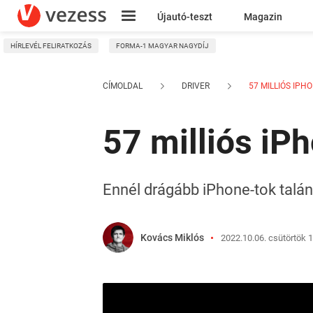
Újautó-teszt
Magazin
HÍRLEVÉL FELIRATKOZÁS
FORMA-1 MAGYAR NAGYDÍJ
Kresz
CÍMOLDAL
DRIVER
57 MILLIÓS IPHO
57 milliós iP
Ennél drágább iPhone-tok talán 
Kovács Miklós
2022.10.06. csütörtök 