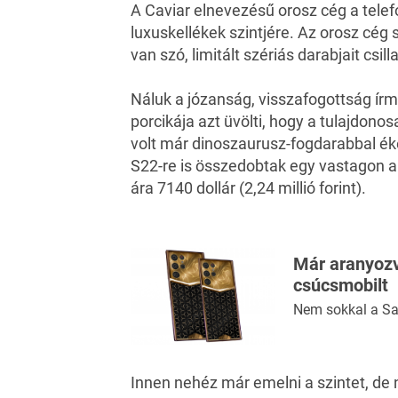
A Caviar elnevezésű orosz cég a tele
luxuskellékek szintjére. Az orosz cég
van szó, limitált szériás darabjait csil
Náluk a józanság, visszafogottság írma
porcikája azt üvölti, hogy a tulajdon
volt már dinoszaurusz-fogdarabbal ék
S22-re is összedobtak egy vastagon a
ára 7140 dollár (2,24 millió forint).
Már aranyozv
csúcsmobilt
Nem sokkal a S
Innen nehéz már emelni a szintet, de 