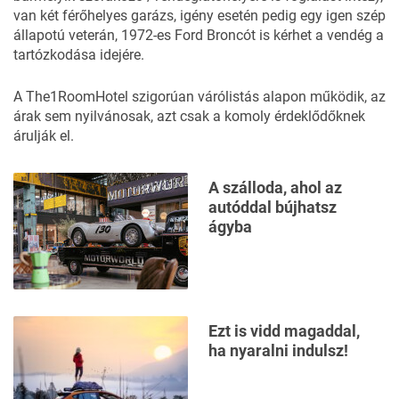
van két férőhelyes garázs, igény esetén pedig egy igen szép
állapotú veterán, 1972-es Ford Broncót is kérhet a vendég a
tartózkodása idejére.
A The1RoomHotel szigorúan várólistás alapon működik, az
árak sem nyilvánosak, azt csak a komoly érdeklődőknek
árulják el.
A szálloda, ahol az
autóddal bújhatsz
ágyba
Ezt is vidd magaddal,
ha nyaralni indulsz!