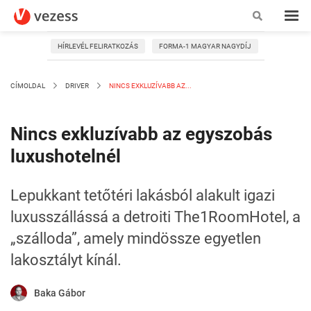
HÍRLEVÉL FELIRATKOZÁS
FORMA-1 MAGYAR NAGYDÍJ
CÍMOLDAL
DRIVER
NINCS EXKLUZÍVABB AZ...
Nincs exkluzívabb az egyszobás
luxushotelnél
Lepukkant tetőtéri lakásból alakult igazi
luxusszállássá a detroiti The1RoomHotel, a
„szálloda”, amely mindössze egyetlen
lakosztályt kínál.
Baka Gábor