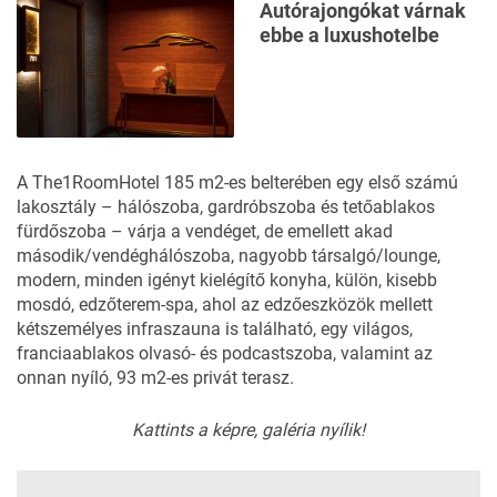
Autórajongókat várnak
ebbe a luxushotelbe
A
The1RoomHotel
185 m2-es belterében egy első számú
lakosztály – hálószoba, gardróbszoba és tetőablakos
fürdőszoba – várja a vendéget, de emellett akad
második/vendéghálószoba, nagyobb társalgó/lounge,
modern, minden igényt kielégítő konyha, külön, kisebb
mosdó, edzőterem-spa, ahol az edzőeszközök mellett
kétszemélyes infraszauna is található, egy világos,
franciaablakos olvasó- és podcastszoba, valamint az
onnan nyíló, 93 m2-es privát terasz.
Kattints a képre, galéria nyílik!