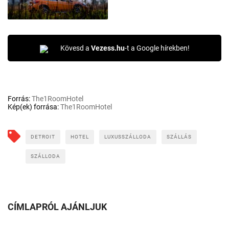
Kövesd a
Vezess.hu
-t a Google hírekben!
Forrás:
The1RoomHotel
Kép(ek) forrása:
The1RoomHotel
DETROIT
HOTEL
LUXUSSZÁLLODA
SZÁLLÁS
SZÁLLODA
CÍMLAPRÓL AJÁNLJUK