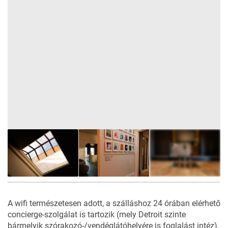
20
FOTÓ
A wifi természetesen adott, a szálláshoz 24 órában elérhető
concierge-szolgálat is tartozik (mely Detroit szinte
bármelyik szórakozó-/vendéglátóhelyére is foglalást intéz),