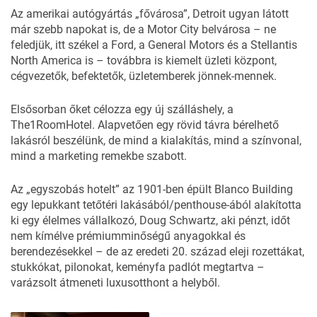
Az amerikai autógyártás „fővárosa”, Detroit ugyan látott
már szebb napokat is, de a Motor City belvárosa – ne
feledjük, itt székel a Ford, a General Motors és a Stellantis
North America is – továbbra is kiemelt üzleti központ,
cégvezetők, befektetők, üzletemberek jönnek-mennek.
Elsősorban őket célozza egy új
szálláshely
, a
The1RoomHotel. Alapvetően egy rövid távra bérelhető
lakásról beszélünk, de mind a kialakítás, mind a színvonal,
mind a marketing remekbe szabott.
Az „egyszobás hotelt” az 1901-ben épült Blanco Building
egy lepukkant tetőtéri lakásából/penthouse-ából alakította
ki egy élelmes vállalkozó, Doug Schwartz, aki pénzt, időt
nem kímélve prémiumminőségű anyagokkal és
berendezésekkel – de az eredeti 20. század eleji rozettákat,
stukkókat, pilonokat, keményfa padlót megtartva –
varázsolt átmeneti luxusotthont a helyből.