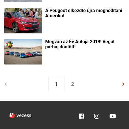
A Peugeot elkezdte újra meghódítani
Amerikát
Megvan az Év Autója 2019! Végül
párbaj döntött!
1
2