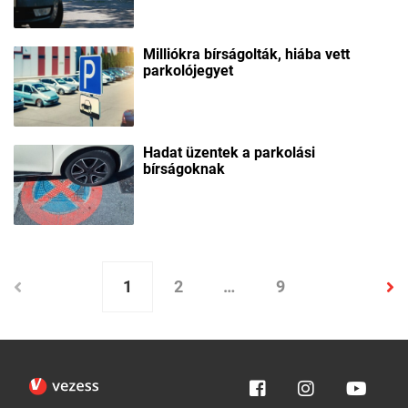
Milliókra bírságolták, hiába vett
parkolójegyet
Hadat üzentek a parkolási
bírságoknak
1
2
…
9