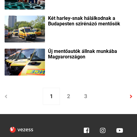
Két harley-snak hálálkodnak a
Budapesten szirénázó mentősök
Új mentőautók állnak munkába
Magyarországon
1
2
3