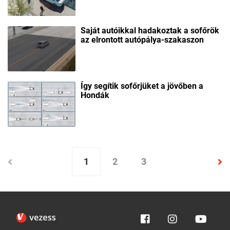
Saját autóikkal hadakoztak a sofőrök
az elrontott autópálya-szakaszon
Így segítik sofőrjüket a jövőben a
Hondák
1
2
3