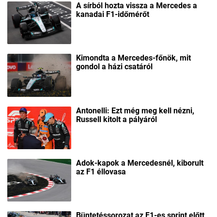
A sírból hozta vissza a Mercedes a
kanadai F1-időmérőt
Kimondta a Mercedes-főnök, mit
gondol a házi csatáról
Antonelli: Ezt még meg kell nézni,
Russell kitolt a pályáról
Adok-kapok a Mercedesnél, kiborult
az F1 éllovasa
Büntetéssorozat az F1-es sprint előtt