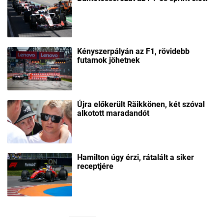
Kényszerpályán az F1, rövidebb
futamok jöhetnek
Újra előkerült Räikkönen, két szóval
alkotott maradandót
Hamilton úgy érzi, rátalált a siker
receptjére