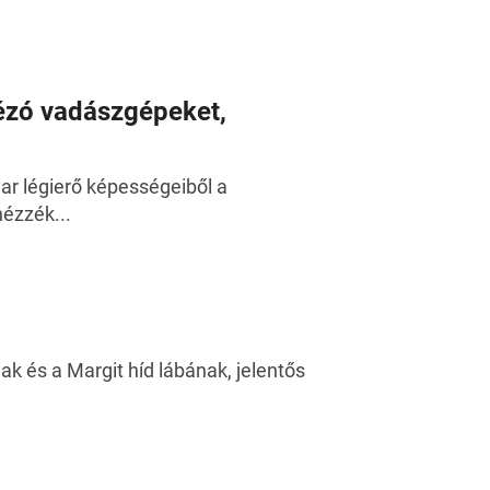
dézó vadászgépeket,
yar légierő képességeiből a
ézzék...
ak és a Margit híd lábának, jelentős