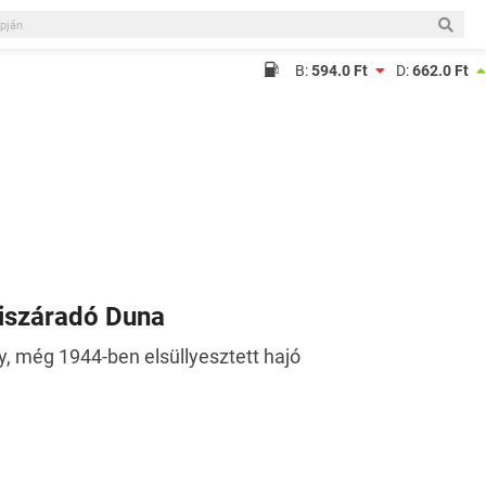
B:
594.0 Ft
D:
662.0 Ft
kiszáradó Duna
y, még 1944-ben elsüllyesztett hajó