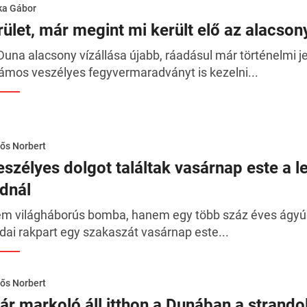
ka Gábor
rület, már megint mi került elő az alacs
Duna alacsony vízállása újabb, ráadásul már történelmi jel
ámos veszélyes fegyvermaradványt is kezelni...
ős Norbert
eszélyes dolgot találtak vasárnap este a 
ídnál
m világháborús bomba, hanem egy több száz éves ágyúgoly
dai rakpart egy szakaszát vasárnap este...
ős Norbert
ár markoló áll itthon a Dunában a strando