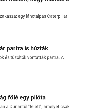
kasza: egy lánctalpas Caterpillar
r partra is húzták
k és tűzoltók vontatták partra. A
ág fölé egy pilóta
n a Dunántúl "felett", amelyet csak