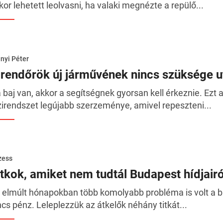
kor lehetett leolvasni, ha valaki megnézte a repülő...
nyi Péter
 rendőrök új járművének nincs szüksége u
 baj van, akkor a segítségnek gyorsan kell érkeznie. Ezt a 
zirendszet legújabb szerzeménye, amivel repeszteni...
zess
itkok, amiket nem tudtál Budapest hídjairó
 elmúlt hónapokban több komolyabb probléma is volt a bud
ncs pénz. Leleplezzük az átkelők néhány titkát...