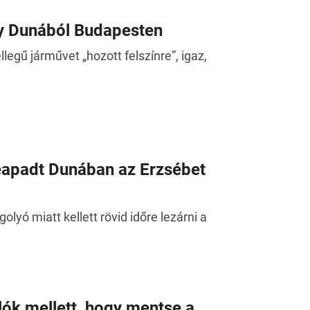
ony Dunából Budapesten
legű járművet „hozott felszínre”, igaz,
leapadt Dunában az Erzsébet
ó miatt kellett rövid időre lezárni a
lók mellett, hogy mentse a