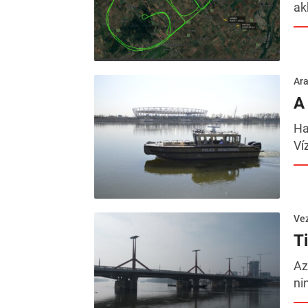
ak
Ara
A
Ha
Ví
Ve
T
Az
ni