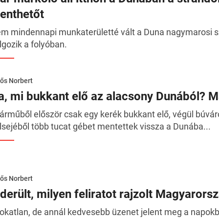
enthetőt
m mindennapi munkaterületté vált a Duna nagymarosi sza
lgozik a folyóban.
ős Norbert
a, mi bukkant elő az alacsony Dunából? Má
járműből először csak egy kerék bukkant elő, végül búváro
lsejéből több tucat gébet mentettek vissza a Dunába...
ős Norbert
derült, milyen feliratot rajzolt Magyarorsz
okatlan, de annál kedvesebb üzenet jelent meg a napokba