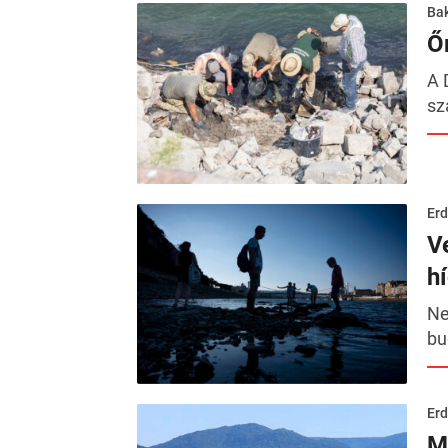
Ba
Ő
A 
sz
Erd
V
h
Ne
bu
Erd
M