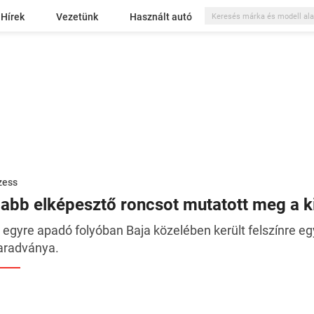
Hírek
Vezetünk
Használt autó
zess
jabb elképesztő roncsot mutatott meg a 
 egyre apadó folyóban Baja közelében került felszínre eg
radványa.