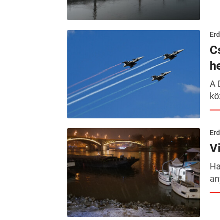
Erd
C
h
A 
kö
Erd
V
Ha
an