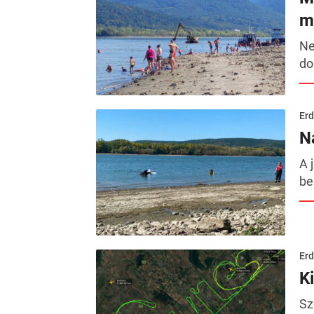
m
Ne
do
Erd
N
A 
be
Erd
Ki
Sz