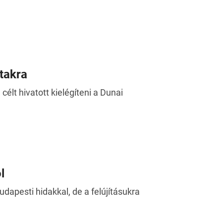
takra
célt hivatott kielégíteni a Dunai
l
apesti hidakkal, de a felújításukra