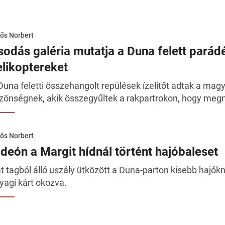
ős Norbert
sodás galéria mutatja a Duna felett pará
elikoptereket
Duna feletti összehangolt repülések ízelítőt adtak a mag
zönségnek, akik összegyűltek a rakpartrokon, hogy megn
ős Norbert
ideón a Margit hídnál történt hajóbaleset
t tagból álló uszály ütközött a Duna-parton kisebb hajókn
yagi kárt okozva.