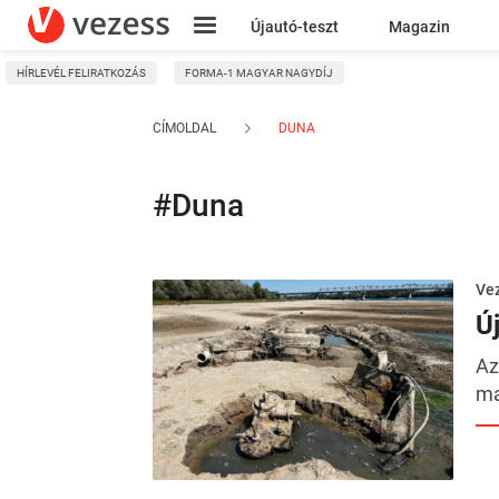
Újautó-teszt
Magazin
HÍRLEVÉL FELIRATKOZÁS
FORMA-1 MAGYAR NAGYDÍJ
Kresz
CÍMOLDAL
DUNA
#Duna
Ve
Ú
Az
ma