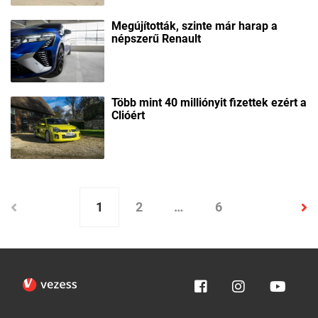
Megújították, szinte már harap a
népszerű Renault
Több mint 40 milliónyit fizettek ezért a
Clióért
1
2
…
6