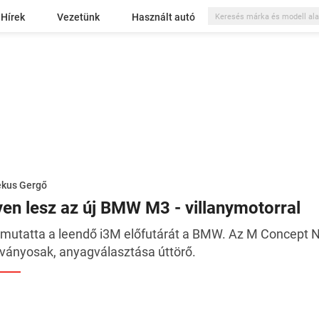
Hírek
Vezetünk
Használt autó
ékus Gergő
lyen lesz az új BMW M3 - villanymotorral
mutatta a leendő i3M előfutárát a BMW. Az M Concept 
tványosak, anyagválasztása úttörő.