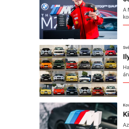
A 
ko
Sv
I
Ha
ár
Kov
K
Az