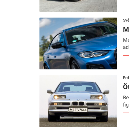
Sv
M
Mé
ad
Erd
Ö
Be
fi