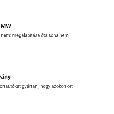
 BMW
n nem: megalapítása óta soha nem
..
vány
portautókat gyártani, hogy azokon ott