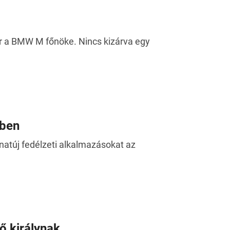
r a BMW M főnöke. Nincs kizárva egy
kben
natúj fedélzeti alkalmazásokat az
ő királynak