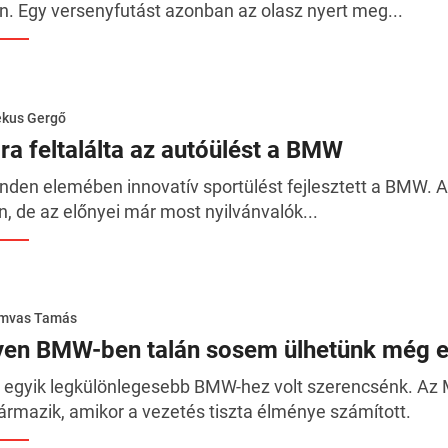
n. Egy versenyfutást azonban az olasz nyert meg...
ékus Gergő
jra feltalálta az autóülést a BMW
nden elemében innovatív sportülést fejlesztett a BMW. A 
n, de az előnyei már most nyilvánvalók...
mvas Tamás
lyen BMW-ben talán sosem ülhetünk még 
 egyik legkülönlegesebb BMW-hez volt szerencsénk. Az 
ármazik, amikor a vezetés tiszta élménye számított.