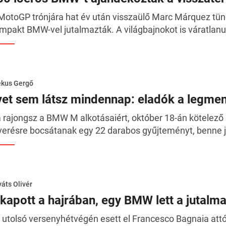
MotoGP trónjára hat év után visszaülő Marc Márquez tü
mpakt BMW-vel jutalmazták. A világbajnokot is váratlanul
ékus Gergő
lyet sem látsz mindennap: eladók a leg
 rajongsz a BMW M alkotásaiért, október 18-án kötelez
verésre bocsátanak egy 22 darabos gyűjteményt, benne j
áts Olivér
ikapott a hajrában, egy BMW lett a jutalm
 utolsó versenyhétvégén esett el Francesco Bagnaia att