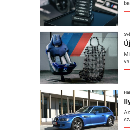
be
Sv
Ú
Mi
va
Ha
I
Az
sz