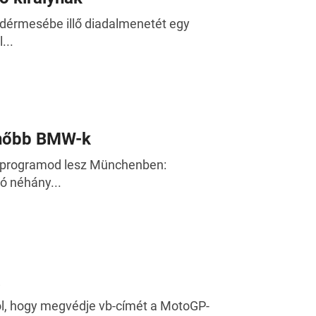
ndérmesébe illő diadalmenetét egy
...
menőbb BMW-k
ő programod lesz Münchenben:
ó néhány...
a
ól, hogy megvédje vb-címét a MotoGP-