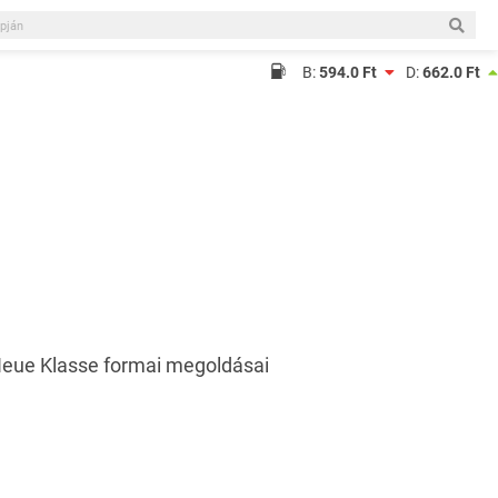
B:
594.0 Ft
D:
662.0 Ft
Neue Klasse formai megoldásai