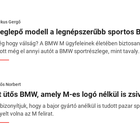
ékus Gergő
eglepő modell a legnépszerűbb sportos
g hogy válság? A BMW M ügyfeleinek életében biztosa
ott még el annyi autót a BMW sportrészlege, mint tavaly..
ős Norbert
t ütős BMW, amely M-es logó nélkül is zsi
bizonyítjuk, hogy a bajor gyártó anélkül is tudott pazar s
gyelt volna az M felirat.