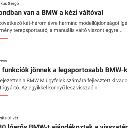
ékus Gergő
ondban van a BMW a kézi váltóval
következő két-három évre harminc modellújdonságot ígé
mény terepsportautó, a manuális váltó viszont egyre...
zess
j funkciók jönnek a legsportosabb BMW-
fejezetten a BMW M ügyfelek számára fejlesztett ki vado
tógyártó. Az egyikkel könnyű lesz visszaélni.
áts Olivér
30 lóerős BMW-t ajándékoztak a visszatér