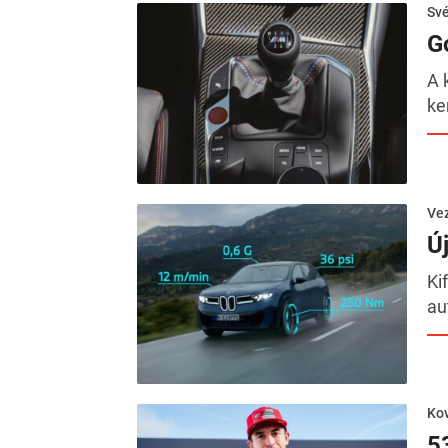
Sv
G
A 
ke
Ve
Ú
Ki
au
Kov
5