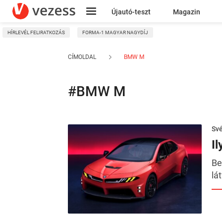
Újautó-teszt
Magazin
HÍRLEVÉL FELIRATKOZÁS
FORMA-1 MAGYAR NAGYDÍJ
Kresz
CÍMOLDAL
BMW M
#BMW M
Sv
I
Be
lá