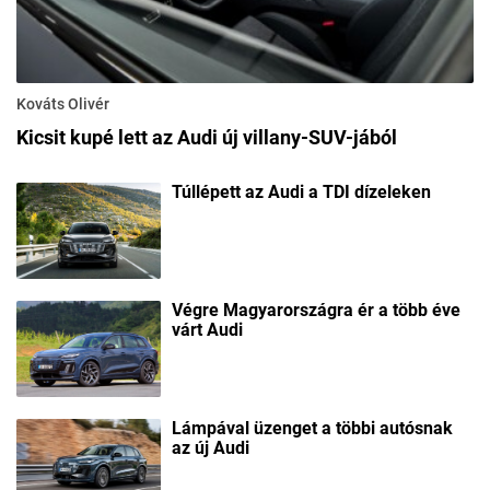
Kováts Olivér
Kicsit kupé lett az Audi új villany-SUV-jából
Túllépett az Audi a TDI dízeleken
Végre Magyarországra ér a több éve
várt Audi
Lámpával üzenget a többi autósnak
az új Audi