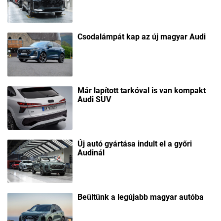
Csodalámpát kap az új magyar Audi
Már lapított tarkóval is van kompakt
Audi SUV
Új autó gyártása indult el a győri
Audinál
Beültünk a legújabb magyar autóba