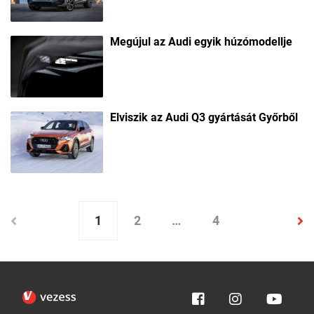
Megújul az Audi egyik húzómodellje
Elviszik az Audi Q3 gyártását Győrből
1
2
…
4