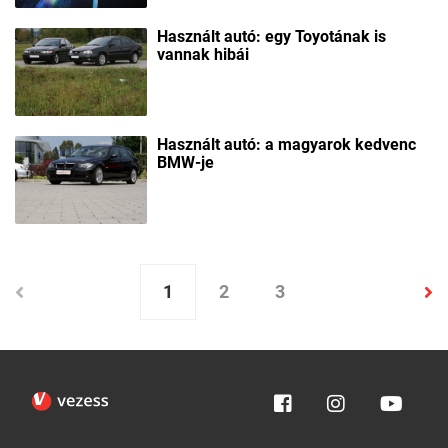
Használt autó: egy Toyotának is
vannak hibái
Használt autó: a magyarok kedvenc
BMW-je
1
2
3