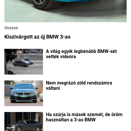
Vezess
Kiszivárgott az új BMW 3-as
A világ egyik legbénább BMW-sét
vették videóra
Nem megrázó zöld rendszámra
váltani
Ha szúrja is mások szemét, de öröm
használtan a 3-as BMW