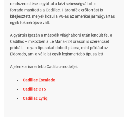
rendszeresítése, egyúttal a kézi sebességváltót is
forradalmasította a Cadillac. Háromféle erőforrást is
kifejlesztett, melyek közül a V8-as az amerikai járműgyártás
egyik fokmérőjévé vált.
A gyártás igazán a második világháború után lendült fel, a
Cadillac – miközben a Le Mans-i 24 óráson is szerencsét
próbált – olyan típusokat dobott piacra, mint például az
Eldorado, ami a vállalat egyik legismertebb típusa lett.
A jelenkor ismertebb Cadillac-modelljei:
Cadillac Escalade
Cadillac CT5
Cadillac Lyriq