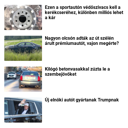
Ezen a sportautón védőszivacs kell a
kerékcseréhez, különben milliós lehet
a kár
Nagyon olcsón adták az út szélén
árult prémiumautót, vajon megérte?
Kilógó betonvasakkal zúzta le a
szembejövőket
Új elnöki autót gyártanak Trumpnak