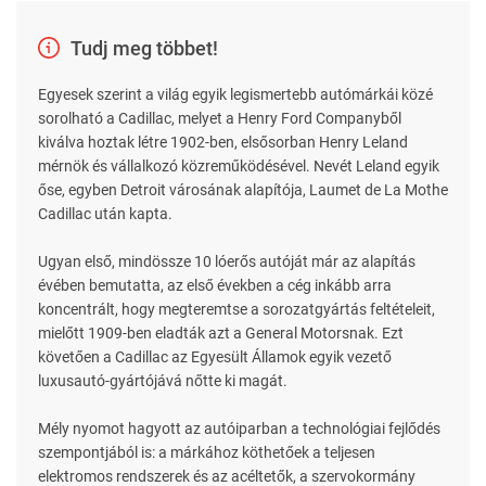
Tudj meg többet!
Egyesek szerint a világ egyik legismertebb autómárkái közé
sorolható a Cadillac, melyet a Henry Ford Companyből
kiválva hoztak létre 1902-ben, elsősorban Henry Leland
mérnök és vállalkozó közreműködésével. Nevét Leland egyik
őse, egyben Detroit városának alapítója, Laumet de La Mothe
Cadillac után kapta.
Ugyan első, mindössze 10 lóerős autóját már az alapítás
évében bemutatta, az első években a cég inkább arra
koncentrált, hogy megteremtse a sorozatgyártás feltételeit,
mielőtt 1909-ben eladták azt a General Motorsnak. Ezt
követően a Cadillac az Egyesült Államok egyik vezető
luxusautó-gyártójává nőtte ki magát.
Mély nyomot hagyott az autóiparban a technológiai fejlődés
szempontjából is: a márkához köthetőek a teljesen
elektromos rendszerek és az acéltetők, a szervokormány