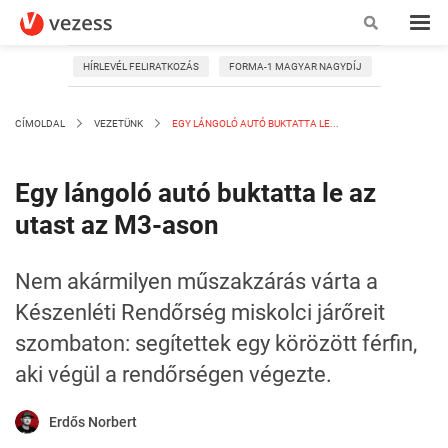
HÍRLEVÉL FELIRATKOZÁS
FORMA-1 MAGYAR NAGYDÍJ
CÍMOLDAL
VEZETÜNK
EGY LÁNGOLÓ AUTÓ BUKTATTA LE...
Egy lángoló autó buktatta le az
utast az M3-ason
Nem akármilyen műszakzárás várta a
Készenléti Rendőrség miskolci járőreit
szombaton: segítettek egy körözött férfin,
aki végül a rendőrségen végezte.
Erdős Norbert