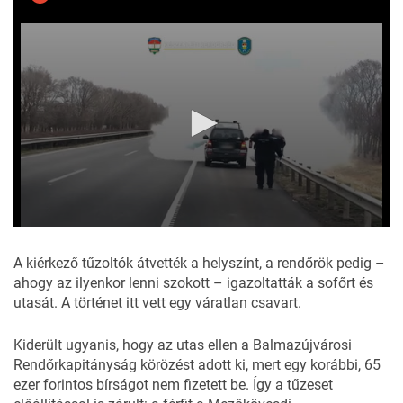
0
seconds
of
A kiérkező tűzoltók átvették a helyszínt, a rendőrök pedig –
26
ahogy az ilyenkor lenni szokott – igazoltatták a sofőrt és
seconds
utasát. A történet itt vett egy váratlan csavart.
Kiderült ugyanis, hogy az utas ellen a Balmazújvárosi
Rendőrkapitányság körözést adott ki, mert egy korábbi, 65
ezer forintos bírságot nem fizetett be. Így a tűzeset