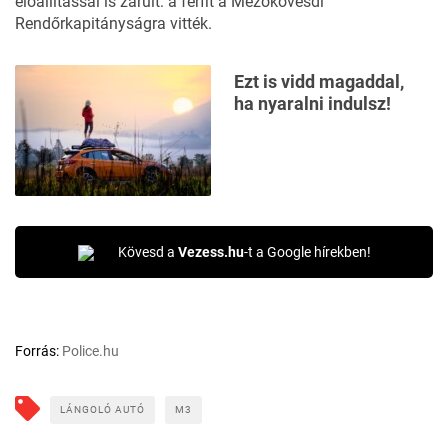
előállítással is zárult: a férfit a Mezőkövesdi
Rendőrkapitányságra vitték.
Ezt is vidd magaddal,
ha nyaralni indulsz!
Kövesd a
Vezess.hu
-t a Google hírekben!
Forrás:
Police.hu
LÁNGOLÓ AUTÓ
M3