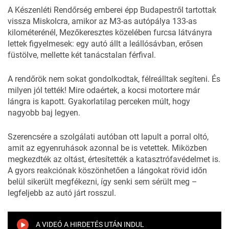
A Készenléti Rendőrség emberei épp Budapestről tartottak
vissza Miskolcra, amikor az M3-as autópálya 133-as
kilométerénél, Mezőkeresztes közelében furcsa látványra
lettek figyelmesek: egy autó állt a leállósávban, erősen
füstölve, mellette két tanácstalan férfival.
A
rendőrök
nem sokat gondolkodtak, félreálltak segíteni. És
milyen jól tették! Mire odaértek, a kocsi motortere már
lángra is kapott. Gyakorlatilag perceken múlt, hogy
nagyobb baj legyen.
Szerencsére a szolgálati autóban ott lapult a porral oltó,
amit az egyenruhások azonnal be is vetettek. Miközben
megkezdték az oltást, értesítették a katasztrófavédelmet is.
A gyors reakciónak köszönhetően a lángokat rövid időn
belül sikerült megfékezni, így senki sem sérült meg –
legfeljebb az autó járt rosszul.
A VIDEÓ A HIRDETÉS UTÁN INDUL