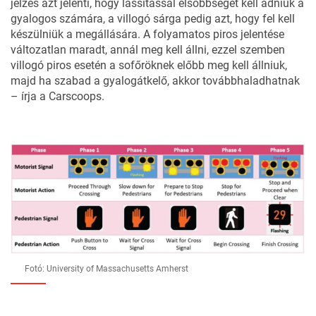
jelzés azt jelenti, hogy lassítással elsőbbséget kell adniuk a
gyalogos számára, a villogó sárga pedig azt, hogy fel kell
készülniük a megállására. A folyamatos piros jelentése
változatlan maradt, annál meg kell állni, ezzel szemben
villogó piros esetén a sofőröknek előbb meg kell állniuk,
majd ha szabad a gyalogátkelő, akkor továbbhaladhatnak
– írja a
Carscoops
.
Fotó: University of Massachusetts Amherst