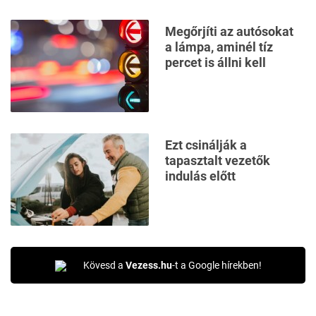
Megőrjíti az autósokat
a lámpa, aminél tíz
percet is állni kell
Ezt csinálják a
tapasztalt vezetők
indulás előtt
Kövesd a
Vezess.hu
-t a Google hírekben!