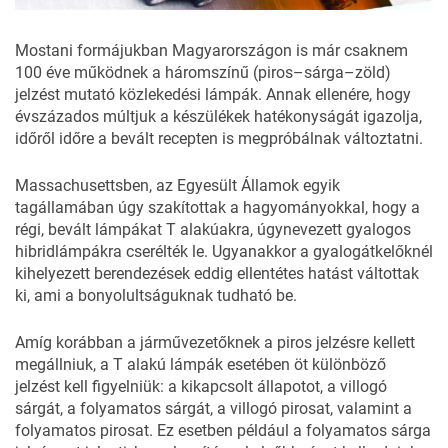
Mostani formájukban Magyarországon is
már csaknem
100 éve működnek
a háromszínű (piros–sárga–zöld)
jelzést mutató közlekedési lámpák. Annak ellenére, hogy
évszázados múltjuk a készülékek hatékonyságát igazolja,
időről időre a bevált recepten is megpróbálnak változtatni.
Massachusettsben, az Egyesült Államok egyik
tagállamában úgy szakítottak a hagyományokkal, hogy a
régi, bevált lámpákat T alakúakra, úgynevezett gyalogos
hibridlámpákra cserélték le. Ugyanakkor a gyalogátkelőknél
kihelyezett berendezések eddig ellentétes hatást váltottak
ki, ami a bonyolultságuknak tudható be.
Amíg korábban a járművezetőknek a piros jelzésre kellett
megállniuk, a T alakú lámpák esetében öt különböző
jelzést kell figyelniük: a kikapcsolt állapotot, a villogó
sárgát, a folyamatos sárgát, a villogó pirosat, valamint a
folyamatos pirosat. Ez esetben például a folyamatos sárga