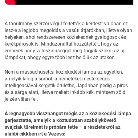
A tanulmány szerzői végül feltették a kérdést: valóban ez
lesz-e a legjobb megoldás a vasúti átjárókban, illetve olyan
helyeken, ahol rendszeresen közlekednek gyalogosok és
kerékpárosok is. Mindazonáltal hozzátették, hogy az
emberek nagy valószínűséggel meg fogják szokni az új
lámpákat, ahogy egyre több lesz belőlük az utakon.
Nem a massachusettsi közlekedési lámpa az egyetlen,
amelyik kilóg a sorból: a németeket
mesterséges
intelligenciával
kergetik őrületbe, Japánban pedig a piros
és a sárga alatt, illetve mellett
inkább kék
, mintsem zöld
jelzés villan fel.
A legnagyobb visszhangot mégis az a közlekedési lámpa
gerjesztette, amelyik a köztudottan szabálykövető
svájciak türelmét is próbára tette – a részletekről
az
alábbi cikkben írt a Vezess
: