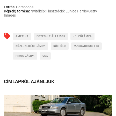
Forrás:
Carscoops
Kép(ek) forrása:
Nyitókép: Illusztráció: Eunice Harris/Getty
Images
AMERIKA
EGYESÜLT ÁLLAMOK
JELZŐLÁMPA
KÖZLEKEDÉSI LÁMPA
KÜLFÖLD
MASSACHUSETTS
PIROS LÁMPA
USA
CÍMLAPRÓL AJÁNLJUK