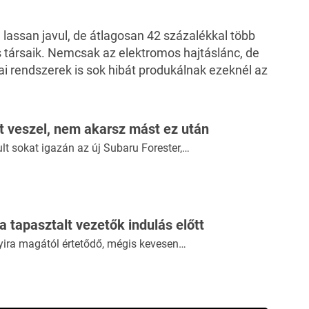
assan javul, de átlagosan 42 százalékkal több
s társaik. Nemcsak az elektromos hajtáslánc, de
ai rendszerek is sok hibát produkálnak ezeknél az
ót veszel, nem akarsz mást ez után
ult sokat igazán az új Subaru Forester,…
 a tapasztalt vezetők indulás előtt
yira magától értetődő, mégis kevesen…