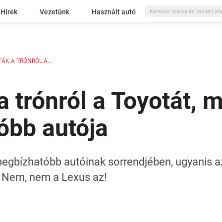
Hírek
Vezetünk
Használt autó
ÁK A TRÓNRÓL A...
 a trónról a Toyotát,
óbb autója
megbízhatóbb autóinak sorrendjében, ugyanis az
t. Nem, nem a Lexus az!