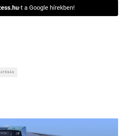
ess.hu
-t a Google hírekben!
HATÓSÁG