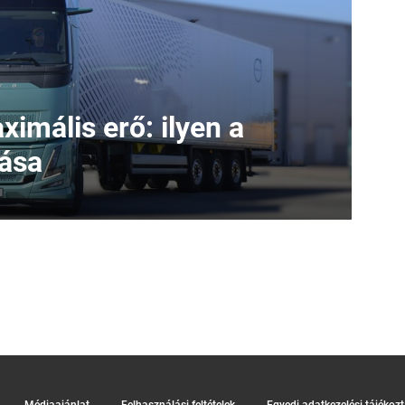
imális erő: ilyen a
iása