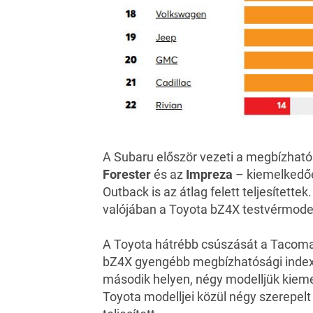
A Subaru először vezeti a megbízhatós
Forester
és az
Impreza
– kiemelkedőe
Outback is az átlag felett teljesítette
valójában a Toyota bZ4X testvérmodel
A Toyota hátrébb csúszását a Tacoma 
bZ4X gyengébb megbízhatósági indexe
második helyen, négy modelljük kieme
Toyota modelljei közül négy szerepelt