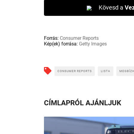
Kövesd a
Vez
Forrás:
Consumer Reports
Kép(ek) forrása:
Getty Images
CONSUMER REPORTS
LISTA
MEGBÍZ
CÍMLAPRÓL AJÁNLJUK