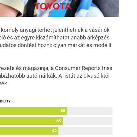
komoly anyagi terhet jelenthetnek a vásárlók
láció és az egyre kiszámíthatatlanabb árképzés
udatos döntést hozni: olyan márkát és modellt
vezete és magazinja, a
Consumer Reports friss
ízhatóbb autómárkák. A listát az olvasóiktól
ték.