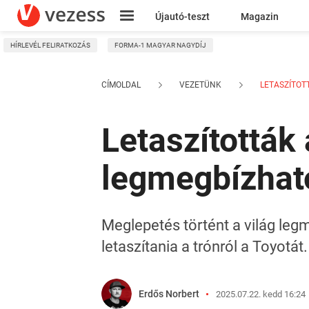
Újautó-teszt
Magazin
HÍRLEVÉL FELIRATKOZÁS
FORMA-1 MAGYAR NAGYDÍJ
Kresz
CÍMOLDAL
VEZETÜNK
LETASZÍTOTT
Letaszították
legmegbízhat
Meglepetés történt a világ leg
letaszítania a trónról a Toyotá
Erdős Norbert
2025.07.22. kedd 16:24