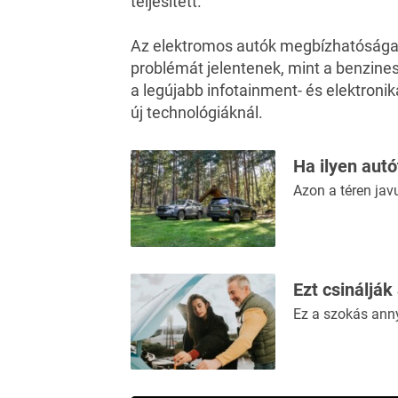
teljesített.
Az elektromos autók megbízhatósága l
problémát jelentenek, mint a benzine
a legújabb infotainment- és elektronik
új technológiáknál.
Ha ilyen aut
Azon a téren jav
Ezt csinálják
Ez a szokás ann