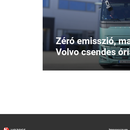
Zéró emisszió, max
Volvo csendes ór