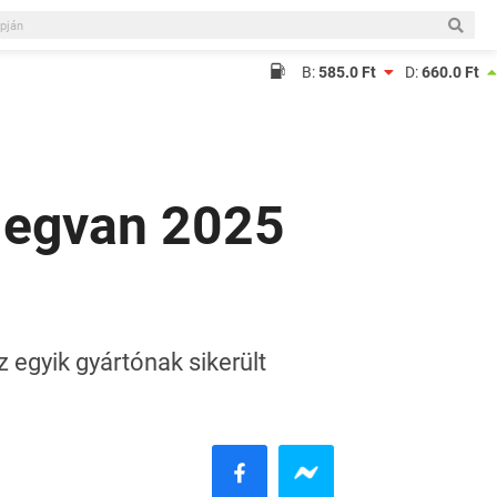
B:
585.0 Ft
D:
660.0 Ft
 megvan 2025
 egyik gyártónak sikerült