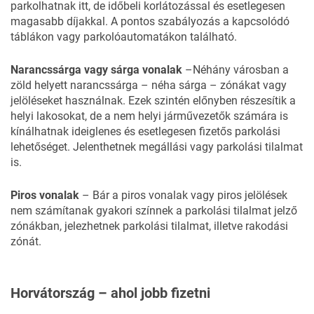
parkolhatnak itt, de időbeli korlátozással és esetlegesen
magasabb díjakkal. A pontos szabályozás a kapcsolódó
táblákon vagy parkolóautomatákon található.
Narancssárga vagy sárga vonalak
–Néhány városban a
zöld helyett narancssárga – néha sárga – zónákat vagy
jelöléseket használnak. Ezek szintén előnyben részesítik a
helyi lakosokat, de a nem helyi járművezetők számára is
kínálhatnak ideiglenes és esetlegesen fizetős parkolási
lehetőséget. Jelenthetnek megállási vagy parkolási tilalmat
is.
Piros vonalak
– Bár a piros vonalak vagy piros jelölések
nem számítanak gyakori színnek a parkolási tilalmat jelző
zónákban, jelezhetnek parkolási tilalmat, illetve rakodási
zónát.
Horvátország – ahol jobb fizetni