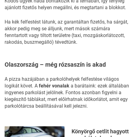
Ködös ügyek hada bontakozik ki a témában, így tényleg
ajánlott fizetős helyen megállni, és megtartani a blokkot.
Ha kék felfestést látunk, az garantáltan fizetős, ha sárgát,
akkor pedig meg se álljunk, mert mások számára
fenntartott vagy tiltott területre (taxi, mozgáskorlátozott,
rakodás, buszmegálló) tévedtünk.
Olaszország – még rózsaszín is akad
A pizza hazájában a parkolóhelyek felfestése világos
logikát követ. A
fehér vonalak
a barátaink: ezek általában
ingyenes parkolást jelölnek. Fontos azonban figyelni a
kiegészítő táblákat, mert előírhatnak időkorlátot, amit egy
parkolótárcsa beállításával kell jelezni.
Könyörgő cetlit hagyott