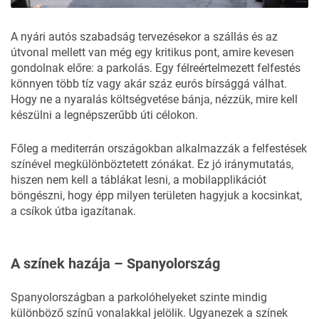
A nyári autós szabadság tervezésekor a szállás és az
útvonal mellett van még egy kritikus pont, amire kevesen
gondolnak előre: a parkolás. Egy félreértelmezett felfestés
könnyen több tíz vagy akár száz eurós bírsággá válhat.
Hogy ne a nyaralás költségvetése bánja, nézzük, mire kell
készülni a legnépszerűbb úti célokon.
Főleg a
mediterrán
országokban alkalmazzák a felfestések
színével megkülönböztetett zónákat. Ez jó iránymutatás,
hiszen nem kell a táblákat lesni, a mobilapplikációt
böngészni, hogy épp milyen területen hagyjuk a kocsinkat,
a csíkok útba igazítanak.
A színek hazája – Spanyolország
Spanyolországban a parkolóhelyeket szinte mindig
különböző színű vonalakkal jelölik. Ugyanezek a színek