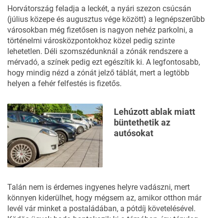
Horvátország
feladja a leckét, a nyári szezon csúcsán
(július közepe és augusztus vége között) a legnépszerűbb
városokban még fizetősen is nagyon nehéz parkolni, a
történelmi városközpontokhoz közel pedig szinte
lehetetlen. Déli szomszédunknál a zónák rendszere a
mérvadó, a színek pedig ezt egészítik ki. A legfontosabb,
hogy mindig nézd a zónát jelző táblát, mert a legtöbb
helyen a fehér felfestés is fizetős.
Lehúzott ablak miatt
büntethetik az
autósokat
Talán nem is érdemes ingyenes helyre vadászni, mert
könnyen kiderülhet, hogy mégsem az, amikor otthon már
levél vár minket a postaládában, a pótdíj követelésével.