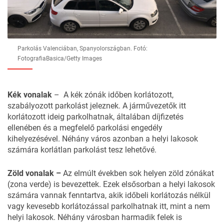
Parkolás Valenciában, Spanyolországban. Fotó:
FotografiaBasica/Getty Images
Kék vonalak
– A kék zónák időben korlátozott,
szabályozott parkolást jeleznek. A járművezetők itt
korlátozott ideig parkolhatnak, általában díjfizetés
ellenében és a megfelelő parkolási engedély
kihelyezésével. Néhány város azonban a helyi lakosok
számára korlátlan parkolást tesz lehetővé.
Zöld vonalak –
Az elmúlt években sok helyen zöld zónákat
(zona verde) is bevezettek. Ezek elsősorban a helyi lakosok
számára vannak fenntartva, akik időbeli korlátozás nélkül
vagy kevesebb korlátozással parkolhatnak itt, mint a nem
helyi lakosok. Néhány városban harmadik felek is