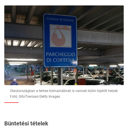
Olaszországban a terhes kismamáknak is vannak külön kijelölt helyek.
Fotó: GitoTrevisan/Getty Images
Büntetési tételek