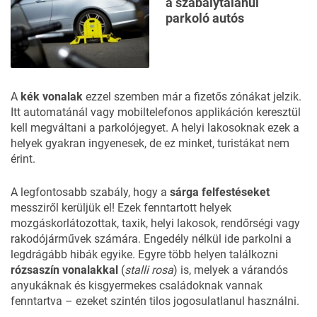
a szabálytalanul
parkoló autós
A
kék vonalak
ezzel szemben már a fizetős zónákat jelzik.
Itt automatánál vagy mobiltelefonos applikáción keresztül
kell megváltani a parkolójegyet. A helyi lakosoknak ezek a
helyek gyakran ingyenesek, de ez minket, turistákat nem
érint.
A legfontosabb szabály, hogy a
sárga felfestéseket
messziről kerüljük el! Ezek fenntartott helyek
mozgáskorlátozottak, taxik, helyi lakosok, rendőrségi vagy
rakodójárművek számára. Engedély nélkül ide parkolni a
legdrágább hibák egyike. Egyre több helyen találkozni
rózsaszín vonalakkal
(
stalli rosa
) is, melyek a várandós
anyukáknak és kisgyermekes családoknak vannak
fenntartva – ezeket szintén tilos jogosulatlanul használni.