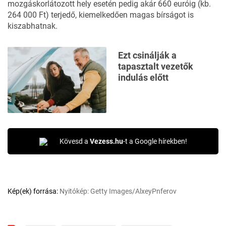
mozgáskorlátozott hely esetén pedig akár 660 euróig (kb.
264 000 Ft) terjedő, kiemelkedően magas bírságot is
kiszabhatnak.
Ezt csinálják a
tapasztalt vezetők
indulás előtt
Kövesd a
Vezess.hu
-t a Google hírekben!
Kép(ek) forrása:
Nyitókép: Getty Images/AlxeyPnferov