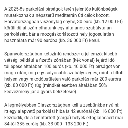
A 2025-ös parkolási bírságok terén jelentős különbségek
mutatkoznak a népszerű mediterrán úti célok között.
Horvátországban viszonylag enyhe, 30 euró (kb. 12 000 Ft)
körüli díjjal számolhatunk egy általános szabálytalan
parkolásért, bár a mozgáskorlátozott hely jogosulatlan
használata már 90 euróba (kb. 36 000 Ft) kerül.
Spanyolországban kétszintű rendszer a jellemző: kisebb
vétség, például a fizetős zónában (kék vonal) lejáró idő
túllépése általában 100 eurós (kb. 40 000 Ft) bírságot von
maga után, míg egy súlyosabb szabályszegés, mint a tiltott
helyen vagy rakodóterületen való parkolás már 200 euróra
(kb. 80 000 Ft) rúg (mindkét esetben általában 50%
kedvezmény jár a gyors befizetésre).
A legmélyebben Olaszországban kell a zsebünkbe nyúlni;
itt egy alapvető parkolási hiba is 42 eurónál (kb. 16 800 Ft)
kezdődik, de a fenntartott (sárga) helyek elfoglalásáért már
84-től 335 euróig (kb. 33 000–133 200 Ft),