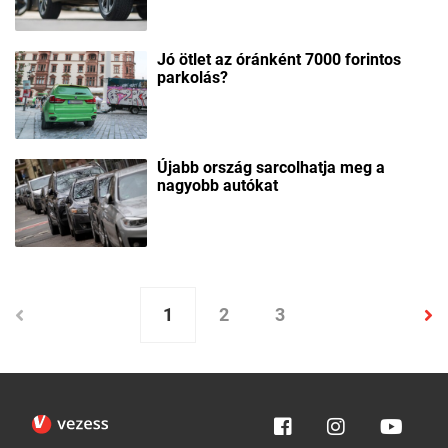
Jó ötlet az óránként 7000 forintos
parkolás?
Újabb ország sarcolhatja meg a
nagyobb autókat
1
2
3