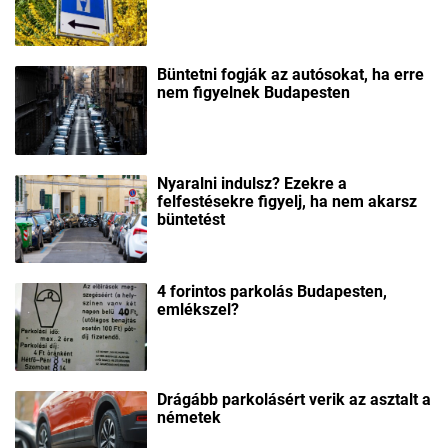
Büntetni fogják az autósokat, ha erre
nem figyelnek Budapesten
Nyaralni indulsz? Ezekre a
felfestésekre figyelj, ha nem akarsz
büntetést
4 forintos parkolás Budapesten,
emlékszel?
Drágább parkolásért verik az asztalt a
németek