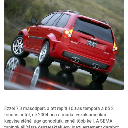
Ezzel 7,3 másodperc alatt repíti 100-as tempóra a bő 2
tonnás autót, de 2004-ben a márka észak-amerikai
képviseleténél úgy gondolták, ennél több kell. A SEMA
tuningkiállításra összeraktak egy igazi eszement darabot.