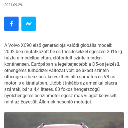
2021.09.29.
A Volvo XC90 első generációja valódi globális modell:
2002-ben mutatkozott be és frissítésekkel egészen 2016-ig
húzta a modellpalettán, előfordult szinte minden
kontinensen. Európában a legelterjedtebb a D5-ös jelzésű,
öthengeres turbódízel változat volt, de akadt szintén
öthengeres benzines, keresztben álló sorhatos és V8-as
motor is a kínálatban. Utóbbit inkább az amerikai piacra
szánták, bár a 4,4 literes, 60 fokos hengerszögű
nyolchengeres benzinmotor egész más világot képviselt,
mint az Egyesült Államok hasonló motorjai.