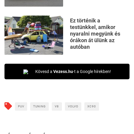
Ez történik a
testünkkel, amikor
nyaralni megyünk és
órákon át ülünk az
autóban
Kövesd a
Vezess.hu
-t a Google hírekben!
PUV
TUNING
V8
VOLVO
XC90