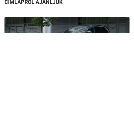
CÍMLAPRÓL AJÁNLJUK
Egy hibrid is tud sokat fogyasztani