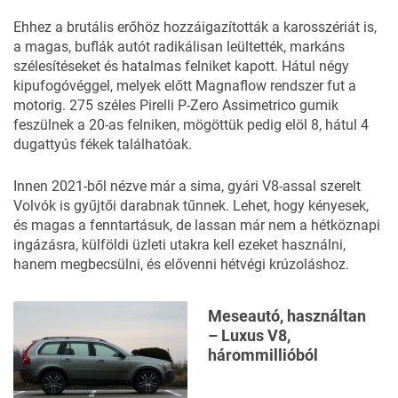
Ehhez a brutális erőhöz hozzáigazították a karosszériát is,
a magas, buflák autót radikálisan leültették, markáns
szélesítéseket és hatalmas felniket kapott. Hátul négy
kipufogóvéggel, melyek előtt Magnaflow rendszer fut a
motorig. 275 széles Pirelli P-Zero Assimetrico gumik
feszülnek a 20-as felniken, mögöttük pedig elöl 8, hátul 4
dugattyús fékek találhatóak.
Innen 2021-ből nézve már a sima, gyári V8-assal szerelt
Volvók is gyűjtői darabnak tűnnek. Lehet, hogy kényesek,
és magas a fenntartásuk, de lassan már nem a hétköznapi
ingázásra, külföldi üzleti utakra kell ezeket használni,
hanem megbecsülni, és elővenni hétvégi krúzoláshoz.
Meseautó, használtan
– Luxus V8,
hárommillióból