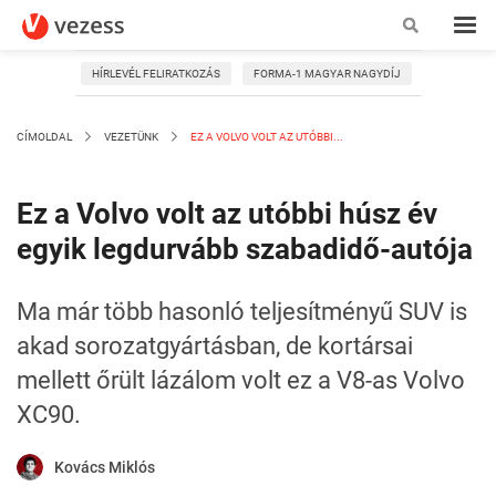
HÍRLEVÉL FELIRATKOZÁS
FORMA-1 MAGYAR NAGYDÍJ
CÍMOLDAL
VEZETÜNK
EZ A VOLVO VOLT AZ UTÓBBI...
Ez a Volvo volt az utóbbi húsz év
egyik legdurvább szabadidő-autója
Ma már több hasonló teljesítményű SUV is
akad sorozatgyártásban, de kortársai
mellett őrült lázálom volt ez a V8-as Volvo
XC90.
Kovács Miklós