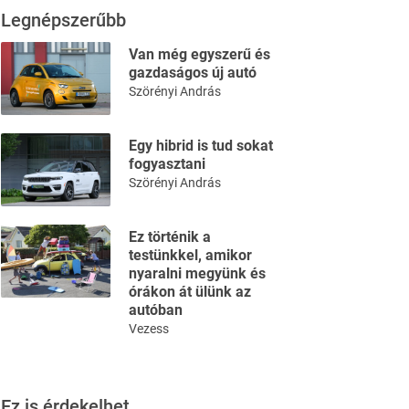
Legnépszerűbb
Van még egyszerű és
gazdaságos új autó
Szörényi András
Egy hibrid is tud sokat
fogyasztani
Szörényi András
Ez történik a
testünkkel, amikor
nyaralni megyünk és
órákon át ülünk az
autóban
Vezess
Ez is érdekelhet