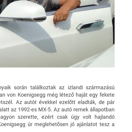
nyaik során találkoztak az izlandi származású
stian von Koenigsegg még létező haját egy fekete
zél. Az autót évekkel ezelőtt eladták, de pár
 alatt az 1992-es MX-5. Az autó remek állapotban
agyon szerette, ezért csak úgy volt hajlandó
Koenigsegg úr meglehetősen jó ajánlatot tesz a