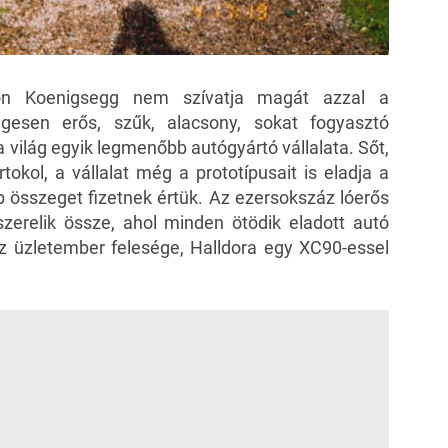
on Koenigsegg nem szívatja magát azzal a
gesen erős, szűk, alacsony, sokat fogyasztó
a világ egyik legmenőbb autógyártó vállalata. Sőt,
okol, a vállalat még a prototípusait is eladja a
 összeget fizetnek értük. Az ezersokszáz lóerős
zerelik össze, ahol minden ötödik eladott autó
z üzletember felesége, Halldora egy XC90-essel