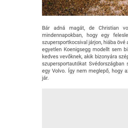
Bár adná magát, de Christian v
mindennapokban, hogy egy felesle
szupersportkocsival járjon, hiába övé 
egyetlen Koenigsegg modellt sem birt
kedves vevőknek, akik bizonyára szép
szupersportautókat Svédországban s
egy Volvo. Így nem meglepő, hogy a
jár.