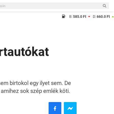
B:
585.0 Ft
D:
660.0 Ft
rtautókat
m birtokol egy ilyet sem. De
, amihez sok szép emlék köti.