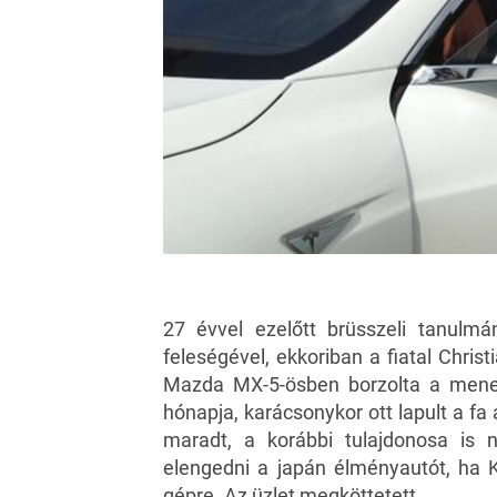
27 évvel ezelőtt brüsszeli tanulmá
feleségével, ekkoriban a fiatal Chri
Mazda MX-5-ösben borzolta a menets
hónapja, karácsonykor ott lapult a fa
maradt, a korábbi tulajdonosa is n
elengedni a japán élményautót, ha 
gépre. Az üzlet megköttetett.