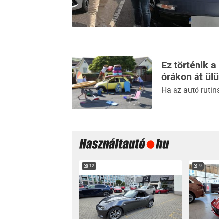
Ez történik a
órákon át ül
Ha az autó rutin
12
9