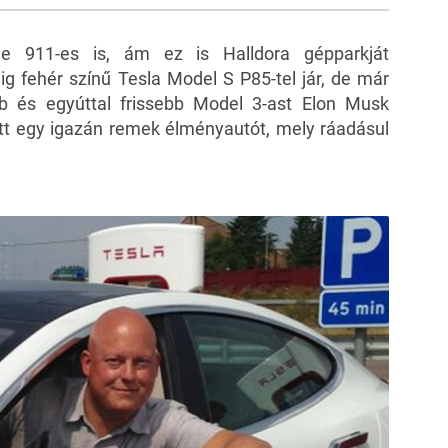
5
FOTÓ
e 911-es is, ám ez is Halldora gépparkját
ig fehér színű Tesla Model S P85-tel jár, de már
b és egyúttal frissebb Model 3-ast Elon Musk
vett egy igazán remek élményautót, mely ráadásul