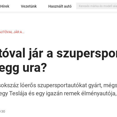
Hírek
Vezetünk
Használt autó
AUTÓVAL JÁR A...
tóval jár a szuperspo
egg ura?
okszáz lóerős szupersportautókat gyárt, mégse
 egy Teslája és egy igazán remek élményautója
9:30