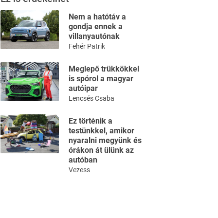
Nem a hatótáv a
gondja ennek a
villanyautónak
Fehér Patrik
Meglepő trükkökkel
is spórol a magyar
autóipar
Lencsés Csaba
Ez történik a
testünkkel, amikor
nyaralni megyünk és
órákon át ülünk az
autóban
Vezess