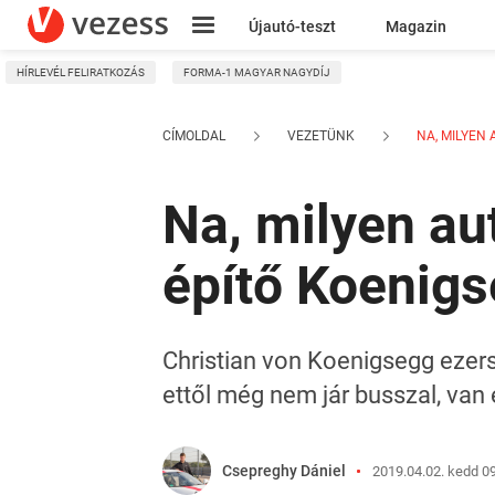
Újautó-teszt
Magazin
HÍRLEVÉL FELIRATKOZÁS
FORMA-1 MAGYAR NAGYDÍJ
Kresz
CÍMOLDAL
VEZETÜNK
NA, MILYEN 
Na, milyen au
építő Koenigs
Christian von Koenigsegg ezers
ettől még nem jár busszal, van
Csepreghy Dániel
2019.04.02. kedd 0