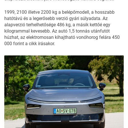
1999, 2100 illetve 2200 kg a belépőmodell, a hosszabb
hatótávú és a legerősebb verzió gyári súlyadata. Az
alapverzió terhelhetősége 486 kg, a másik kettőé egy
kilogrammal kevesebb. Az autó 1,5 tonnás utánfutót
húzhat, az elektromosan kihajtható vonóhorog felára 450
000 forint a cikk írásakor.