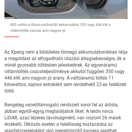
800 voltos a lítium-vasfoszfát akkumulátor, 350 vagy 446 kW a
villámtöltés csúcsa, ami nagyon jó
Az Xpeng nem a bődületes tömegű akkumulátorokban látja
a megoldást az elfogadható utazási átlagsebességre, ők a
minél gyorsabb töltésben jeleskednek. Az egyenáramú
villámtöltés csúcsteljesítménye akkutól függően 350 vagy
446 kW, ami nagyon jó arány. A váltóáramú töltés 11
kilowattos, sajnos extraként sem rendelhető 22-es fedélzeti
töltő.
Rengeteg vezetőtámogató rendszert sorol fel
az árlista
,
abban egytől-egyig megtaláljátok őket. A tetőn nincs
LiDAR, azaz lézeres távolságmérő, van viszont 26 másik
érzékelő. Ütközés esetén a felelősség tisztázásba az
alapfelszerelésként járó menetrögzítő kamera segíthet.