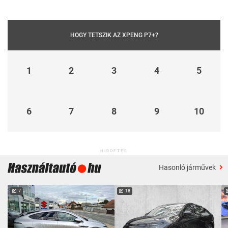
HOGY TETSZIK AZ XPENG P7+?
1
2
3
4
5
6
7
8
9
10
HIRDETÉS
Hasonló járművek
7
18