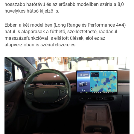
hosszabb hatótávú és az erősebb modellben széria a 8,0
hüvelykes hátsó kijelző is.
Ebben a két modellben (Long Range és Performance 4×4)
hátul is alapárasak a fűthető, szellőztethető, ráadásul
masszázsfunkcióval is ellátott ülések, elöl ez az
alapverzióban is szériafelszerelés.