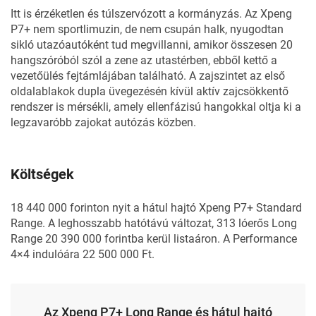
Itt is érzéketlen és túlszervózott a kormányzás. Az Xpeng
P7+ nem sportlimuzin, de nem csupán halk, nyugodtan
sikló utazóautóként tud megvillanni, amikor összesen 20
hangszóróból szól a zene az utastérben, ebből kettő a
vezetőülés fejtámlájában található. A zajszintet az első
oldalablakok dupla üvegezésén kívül aktív zajcsökkentő
rendszer is mérsékli, amely ellenfázisú hangokkal oltja ki a
legzavaróbb zajokat autózás közben.
Költségek
18 440 000 forinton nyit a hátul hajtó Xpeng P7+ Standard
Range. A leghosszabb hatótávú változat, 313 lóerős Long
Range 20 390 000 forintba kerül listaáron. A Performance
4×4 indulóára 22 500 000 Ft.
Az Xpeng P7+ Long Range és hátul hajtó