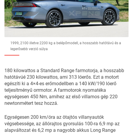
1999, 2100 illetve 2200 kg a belépőmodell, a hosszabb hatótávú és a
legerősebb verzió súlya
180 kilowattos a Standard Range farmotorja, a hosszabb
hatótávúé 230 kilowattos, ami 313 lóerős. Ezt a motort
egészíti ki a 4×4-es erőmodellben a 140 kW/190 lóerő
teljesítményű orrmotor. A farmotorok nyomatéka
egységesen 450 Nm, amihez az első villamos gép 220
newtonmétert tesz hozzá.
Egységesen 200 km/óra az ötajtós villanyautók
végsebessége, az állórajtos gyorsulás 100-ra 6,9 mp az
alapváltozat és 6,2 mp a nagyobb akkus Long Range