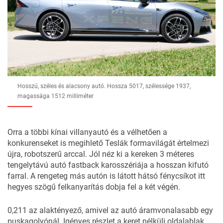
Hosszú, széles és alacsony autó. Hossza 5017, szélessége 1937,
magassága 1512 milliméter
Orra a többi kínai villanyautó és a vélhetően a
konkurenseket is megihlető Teslák formavilágát értelmezi
újra, robotszerű arccal. Jól néz ki a kereken 3 méteres
tengelytávú autó fastback karosszériája a hosszan kifutó
farral. A rengeteg más autón is látott hátsó fénycsíkot itt
hegyes szögű felkanyarítás dobja fel a két végén.
0,211 az alaktényező, amivel az autó áramvonalasabb egy
puskagolyónál. Igényes részlet a keret nélküli oldalablak,