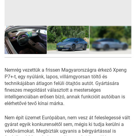
30
FOTÓ
Nemrég vezettük a frissen Magyarországra érkező Xpeng
P7+-t, egy nyúlánk, lapos, villámgyorsan töltő és
technikájában átlagon felüli ötajtós autót. Gyártására
fineszes megoldást választott a mesterséges
intelligenciában erősen bízó, annak funkcióit autóiban is
elérhetővé tevő kínai márka.
Nem épít üzemet Európában, nem vesz át feleslegessé vált
gyárat egyik konkurensétől sem, mégis ki tudja kerülni a
védővámokat. Megbízták ugyanis a bérgyártással is