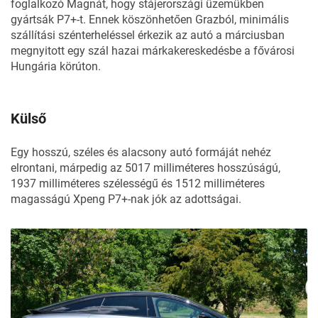
foglalkozó Magnát, hogy stájerországi üzemükben
gyártsák P7+-t. Ennek köszönhetően Grazból, minimális
szállítási szénterheléssel érkezik az autó a márciusban
megnyitott egy szál hazai márkakereskedésbe a fővárosi
Hungária körúton.
Külső
Egy hosszú, széles és alacsony autó formáját nehéz
elrontani, márpedig az 5017 milliméteres hosszúságú,
1937 milliméteres szélességű és 1512 milliméteres
magasságú Xpeng P7+-nak jók az adottságai.