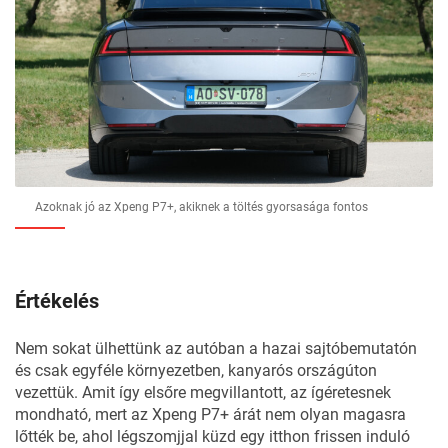
Azoknak jó az Xpeng P7+, akiknek a töltés gyorsasága fontos
Értékelés
Nem sokat ülhettünk az autóban a hazai sajtóbemutatón
és csak egyféle környezetben, kanyarós országúton
vezettük. Amit így elsőre megvillantott, az ígéretesnek
mondható, mert az Xpeng P7+ árát nem olyan magasra
lőtték be, ahol légszomjjal küzd egy itthon frissen induló