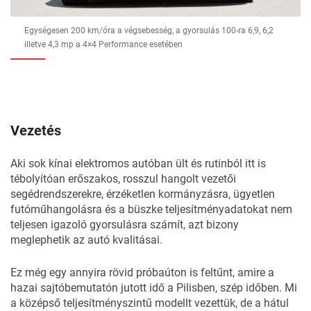
Egységesen 200 km/óra a végsebesség, a gyorsulás 100-ra 6,9, 6,2
illetve 4,3 mp a 4×4 Performance esetében
Vezetés
Aki sok kínai elektromos autóban ült és rutinból itt is
tébolyítóan erőszakos, rosszul hangolt vezetői
segédrendszerekre, érzéketlen kormányzásra, ügyetlen
futóműhangolásra és a büszke teljesítményadatokat nem
teljesen igazoló gyorsulásra számít, azt bizony
meglephetik az autó kvalitásai.
Ez még egy annyira rövid próbaúton is feltűnt, amire a
hazai sajtóbemutatón jutott idő a Pilisben, szép időben. Mi
a középső teljesítményszintű modellt vezettük, de a hátul