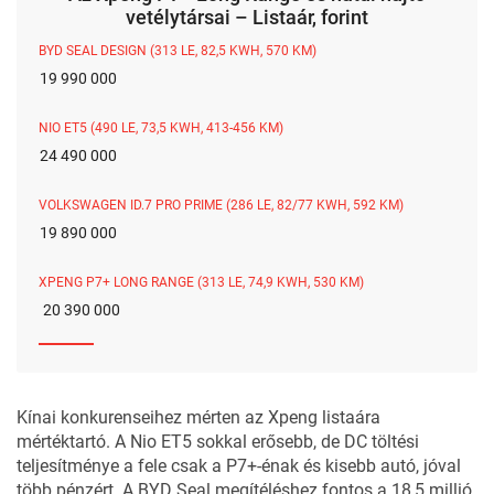
vetélytársai – Listaár, forint
BYD SEAL DESIGN (313 LE, 82,5 KWH, 570 KM)
19 990 000
NIO ET5 (490 LE, 73,5 KWH, 413-456 KM)
24 490 000
VOLKSWAGEN ID.7 PRO PRIME (286 LE, 82/77 KWH, 592 KM)
19 890 000
XPENG P7+ LONG RANGE (313 LE, 74,9 KWH, 530 KM)
20 390 000
Kínai konkurenseihez mérten az Xpeng listaára
mértéktartó. A Nio ET5 sokkal erősebb, de DC töltési
teljesítménye a fele csak a P7+-énak és kisebb autó, jóval
több pénzért. A BYD Seal megítéléshez fontos a 18,5 millió