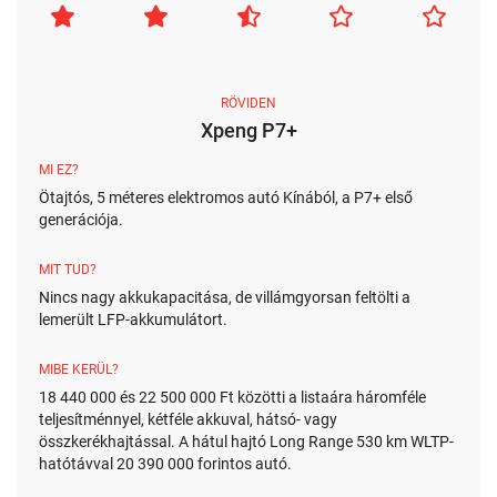
RÖVIDEN
Xpeng P7+
MI EZ?
Ötajtós, 5 méteres elektromos autó Kínából, a P7+ első
generációja.
MIT TUD?
Nincs nagy akkukapacitása, de villámgyorsan feltölti a
lemerült LFP-akkumulátort.
MIBE KERÜL?
18 440 000 és 22 500 000 Ft közötti a listaára háromféle
teljesítménnyel, kétféle akkuval, hátsó- vagy
összkerékhajtással. A hátul hajtó Long Range 530 km WLTP-
hatótávval 20 390 000 forintos autó.