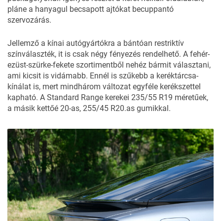
pláne a hanyagul becsapott ajtókat becuppantó
szervozárás.
Jellemző a kínai autógyártókra a bántóan restriktív
színválaszték, it is csak négy fényezés rendelhető. A fehér-
ezüst-szürke-fekete szortimentből nehéz bármit választani,
ami kicsit is vidámabb. Ennél is szűkebb a keréktárcsa-
kínálat is, mert mindhárom változat egyféle kerékszettel
kapható. A Standard Range kerekei 235/55 R19 méretűek,
a másik kettőé 20-as, 255/45 R20.as gumikkal.