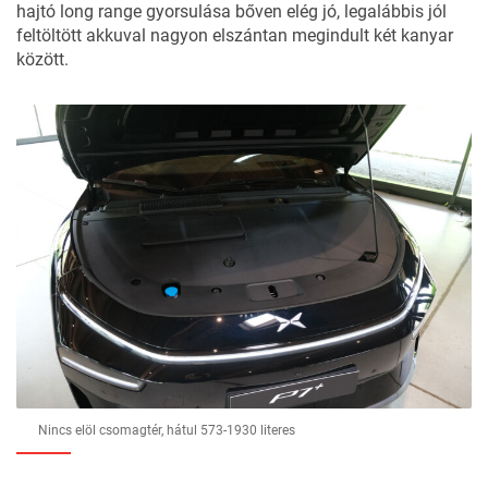
hajtó long range gyorsulása bőven elég jó, legalábbis jól
feltöltött akkuval nagyon elszántan megindult két kanyar
között.
Nincs elöl csomagtér, hátul 573-1930 literes