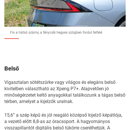
Fix a hátsó szárny, a fénycsík hegyes szögben fordul felfelé
Belső
Vigasztalan sötétszürke vagy világos és elegáns belső
kivitelben választható az Xpeng P7+. Alapvetően jó
minőségérzetet keltő anyagokkal találkozunk a tágas belső
térben, amelyet a kijelzők uralnak.
15,6” a szép képű és jól reagáló középső kijelző képátlója,
a vezető előtt 8,8-as az óracsoport. A hagyományos
visszapillantót digitális belső tükörre cserélhetjük. A