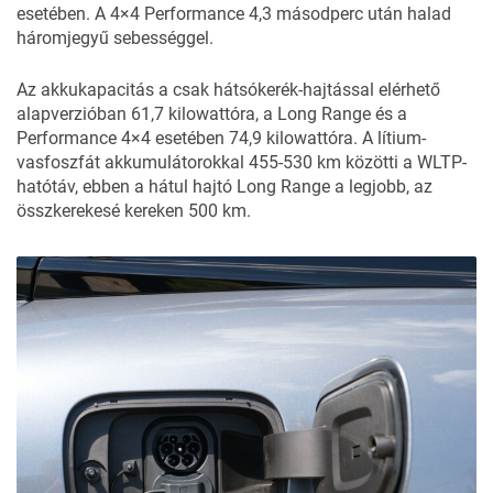
esetében. A 4×4 Performance 4,3 másodperc után halad
háromjegyű sebességgel.
Az akkukapacitás a csak hátsókerék-hajtással elérhető
alapverzióban 61,7 kilowattóra, a Long Range és a
Performance 4×4 esetében 74,9 kilowattóra. A lítium-
vasfoszfát akkumulátorokkal 455-530 km közötti a WLTP-
hatótáv, ebben a hátul hajtó Long Range a legjobb, az
összkerekesé kereken 500 km.