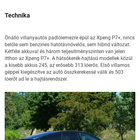
Technika
Önálló villanyautós padlólemezre épül az Xpeng P7+, nincs
belőle sem benzines hatótávnövelős, sem hibrid változat.
Kétféle akkuval és három teljesítményszinten van jelen
itthon az Xpeng P7+. A hátsókerék-hajtású modellek közül
a kisebb akkus 245, az erősebb 313 lóerős. Első villamos
géppel kiegészítve az autó összkerekessé válik és 503
lóerőt ad le a hajtásrendszer.