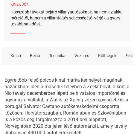
KINEK JÓ?
Hosszabb távokat bejáró villanyautósoknak, ha nem az akku
méretétől, hanem a villámtöltés sebességétől várják a gyors
továbbhaladást.
Külső
Belső
Technika
Vezetés
Költségek
Érté
Egyre több felső polcos kínai márka kér helyet magának
hazánkban. Idén
a második félévben a Zeekr
bővíti a kört, a
Nio
tavaly decemberben lépett be hivatalos importőrrel és
ugyanaz a vállalat, a Wallis az
Xpeng
vezérképviselete is, a
portugál Salvator Caetano autókereskedelmi csoporttal
közösen. Horvátországban, Romániában és Szlovéniában
is a közös cég forgalmazza a 2014-ben alapított,
Norvégiában 2020 óta jelen lévő autómárkát, amely tavaly
globálisan 430 000 autót értékesített.