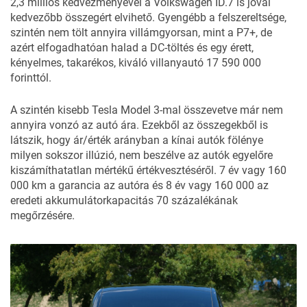
2,3 milliós kedvezményével a Volkswagen ID.7 is jóval
kedvezőbb összegért elvihető. Gyengébb a felszereltsége,
szintén nem tölt annyira villámgyorsan, mint a P7+, de
azért elfogadhatóan halad a DC-töltés és egy érett,
kényelmes, takarékos, kiváló villanyautó 17 590 000
forinttól.
A szintén kisebb Tesla Model 3-mal összevetve már nem
annyira vonzó az autó ára. Ezekből az összegekből is
látszik, hogy ár/érték arányban a kínai autók fölénye
milyen sokszor illúzió, nem beszélve az autók egyelőre
kiszámíthatatlan mértékű értékvesztéséről. 7 év vagy 160
000 km a garancia az autóra és 8 év vagy 160 000 az
eredeti akkumulátorkapacitás 70 százalékának
megőrzésére.