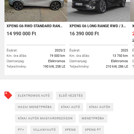
XPENG G6 RWD STANDARD RANGE/PANORÁMA TETŐ/360° KAMERA
XPENG G6 LONG RANGE RWD / 360 KAMERA
X
14 990 000 Ft
16 390 000 Ft
Évjárat:
2025/2
Évjárat:
2025
É
Km. óra állás:
19 000 km
Km. óra állás:
13 750 km
K
Üzemanyag:
Elektromos
Üzemanyag:
Elektromos
Ü
Teljesítmény:
190 kW, 258 LE
Teljesítmény:
210 kW, 286 LE
T
ELEKTROMOS AUTÓ
ELSŐ VEZETÉS
HAZAI MENETPRÓBA
KÍNAI AUTÓ
KÍNAI AUTÓK
KÍNAI AUTÓK MAGYARORSZÁGON
MENETPRÓBA
P7+
VILLANYAUTÓ
XPENG
XPENG P7