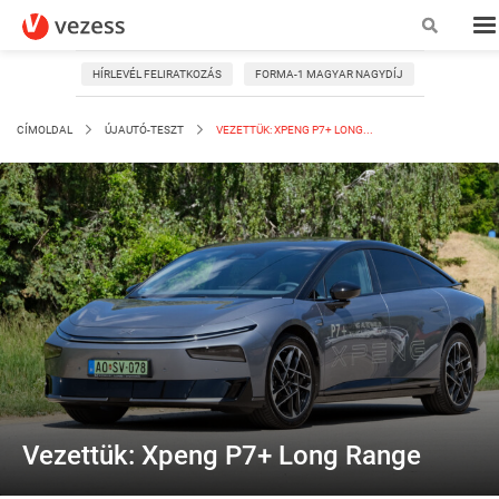
HÍRLEVÉL FELIRATKOZÁS
FORMA-1 MAGYAR NAGYDÍJ
CÍMOLDAL
ÚJAUTÓ-TESZT
VEZETTÜK: XPENG P7+ LONG...
Vezettük: Xpeng P7+ Long Range