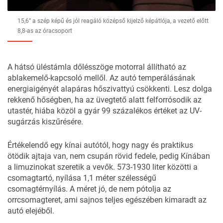
15,6” a szép képű és jól reagáló középső kijelző képátlója, a vezető előtt
8,8-as az óracsoport
A hátsó üléstámla dőlésszöge motorral állítható az
ablakemelő-kapcsoló mellől. Az autó temperálásának
energiaigényét alapáras hőszivattyú csökkenti. Lesz dolga
rekkenő hőségben, ha az üvegtető alatt felforrósodik az
utastér, hiába közöl a gyár 99 százalékos értéket az UV-
sugárzás kiszűrésére.
Értékelendő egy kínai autótól, hogy nagy és praktikus
ötödik ajtaja van, nem csupán rövid fedele, pedig Kínában
a limuzinokat szeretik a vevők. 573-1930 liter közötti a
csomagtartó, nyílása 1,1 méter szélességű
csomagtérnyílás. A méret jó, de nem pótolja az
orrcsomagteret, ami sajnos teljes egészében kimaradt az
autó elejéből.