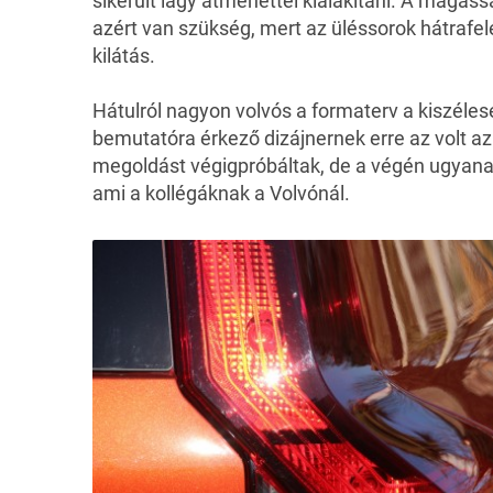
sikerült lágy átmenettel kialakítani. A magas
azért van szükség, mert az üléssorok hátrafe
kilátás.
Hátulról nagyon volvós a formaterv a kiszéles
bemutatóra érkező dizájnernek erre az volt az
megoldást végigpróbáltak, de a végén ugyanaz 
ami a kollégáknak a Volvónál.