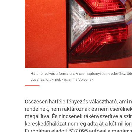
Hátulról volvós a formaterv. A csomagtérnyílás növeléséhez tö
ugyanaz jött ki nekik is, ami a Volvónak
Összesen hatféle fényezés választható, ami
rendelnek, nem raktároznak és nem cserélnek
megállítva. És nincsenek rákényszerítve a szí
kereskedőhálózat nemrég adta át a kétmilliom
Európában eladott 537 095 autóval a magánvá