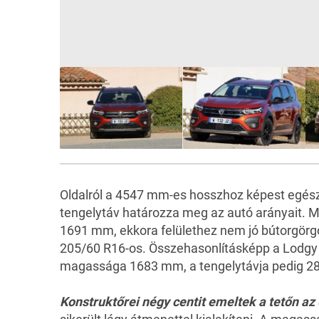
Oldalról a 4547 mm-es hosszhoz képest egés
tengelytáv határozza meg az autó arányait. M
1691 mm, ekkora felülethez nem jó bútorgörgő
205/60 R16-os. Összehasonlításképp a Lodgy
magassága 1683 mm, a tengelytávja pedig 
Konstruktőrei négy centit emeltek a tetőn az