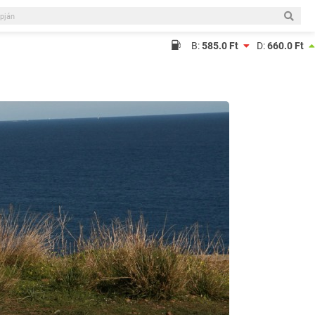
B:
585.0 Ft
D:
660.0 Ft