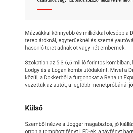
Családhoz vagy hobbihoz zokszó nélkül terhelhető, 
Mázsákkal könnyebb és milliókkal olcsóbb a
D
terepjáróknál, egyterűeknél és személyautóv
hasonló teret adnak öt vagy hét embernek.
Szokatlan az 5,3-6,6 millió forintos kombiban
Lodgy és a Logan kombi utódaként. Mivel a D
közül, a Dokkerből a furgonokat a Renault Exp
vezettük az autót, a legtöbb menetpróbánál j
Külső
Szemből nézve a Jogger magabiztos, jó kiállá
orron a tompított fényt LED-ek, a távfényt h