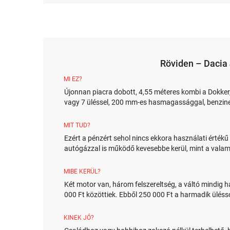
Röviden – Dacia
MI EZ?
Újonnan piacra dobott, 4,55 méteres kombi a Dokke
vagy 7 üléssel, 200 mm-es hasmagassággal, benzin
MIT TUD?
Ezért a pénzért sehol nincs ekkora használati értékű
autógázzal is működő kevesebbe kerül, mint a valam
MIBE KERÜL?
Két motor van, három felszereltség, a váltó mindig h
000 Ft közöttiek. Ebből 250 000 Ft a harmadik ülésso
KINEK JÓ?