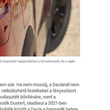
bb megoldást végigpróbáltak a formatervezők, de a végén
 nem sok. Ha nem muszáj, a Daciánál nem
 nélkülözhető festékeket a fényezősort
nválaszték bővítésére, mert a
odik Dustert, ráadásul a 2021-ben
sárlók között a Dacia a harmadik helyre