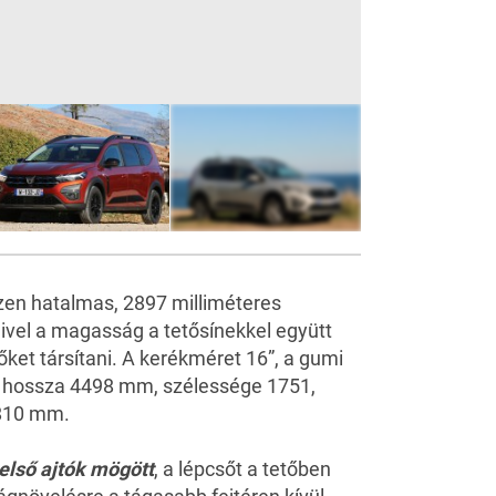
74
FOTÓ
zen hatalmas, 2897 milliméteres
ivel a magasság a tetősínekkel együtt
ket társítani. A kerékméret 16”, a gumi
 hossza 4498 mm, szélessége 1751,
2810 mm.
 első ajtók mögött
, a lépcsőt a tetőben