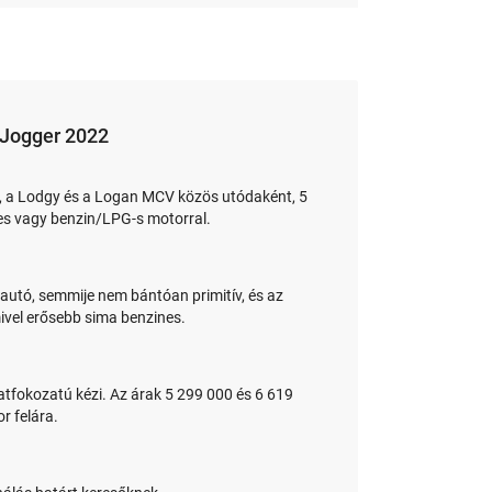
 Jogger 2022
r, a Lodgy és a Logan MCV közös utódaként, 5
es vagy benzin/LPG-s motorral.
 autó, semmije nem bántóan primitív, és az
ivel erősebb sima benzines.
atfokozatú kézi. Az árak 5 299 000 és 6 619
r felára.