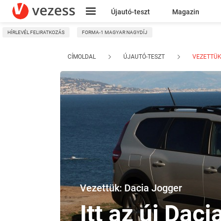
Újautó-teszt
Magazin
HÍRLEVÉL FELIRATKOZÁS
FORMA-1 MAGYAR NAGYDÍJ
Kresz
CÍMOLDAL
ÚJAUTÓ-TESZT
VEZETTÜK
Vezettük: Dacia Jogger
Itt az új Daci