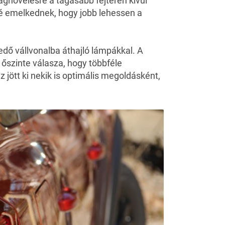
ságnövelésre a tágasabb fejtéren kívül
lé emelkednek, hogy jobb lehessen a
edő vállvonalba áthajló lámpákkal. A
 őszinte válasza, hogy többféle
jött ki nekik is optimális megoldásként,