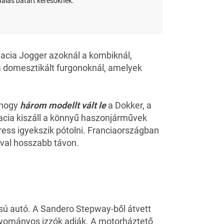
hálás batárt keresőknek.
acia Jogger
azoknál a kombiknál,
á domesztikált furgonoknál, amelyek
, hogy
három modellt vált le
a Dokker, a
acia kiszáll a könnyű haszonjárművek
ress igyekszik pótolni. Franciaországban
óval hosszabb távon.
sú autó. A Sandero Stepway-ből átvett
agyományos izzók adják. A motorháztető