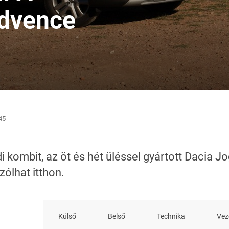
dvence
45
 kombit, az öt és hét üléssel gyártott Dacia Jo
ólhat itthon.
Külső
Belső
Technika
Vez