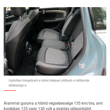
Osztottan tologatható a hátsó üléspad, állítható a háttámlák
dőlésszöge is
Árammal gurulva a hibrid végsebessége 135 km/óra, ami
korábban 125 vagy 130 volt a gyártás időpontjától