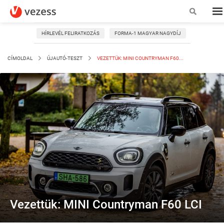
HÍRLEVÉL FELIRATKOZÁS
FORMA-1 MAGYAR NAGYDÍJ
CÍMOLDAL
ÚJAUTÓ-TESZT
VEZETTÜK: MINI COUNTRYMAN F60...
Vezettük: MINI Countryman F60 LCI