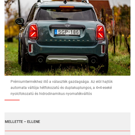
Prémiumtermékhez illő a választék gazdagsága. Az elöl hajtók
automata váltója hétfokozatú és duplakuplungos, a 4×4-eseké
nyolcfokozatú és hidrodinamikus nyomatékváltós
MELLETTE – ELLENE