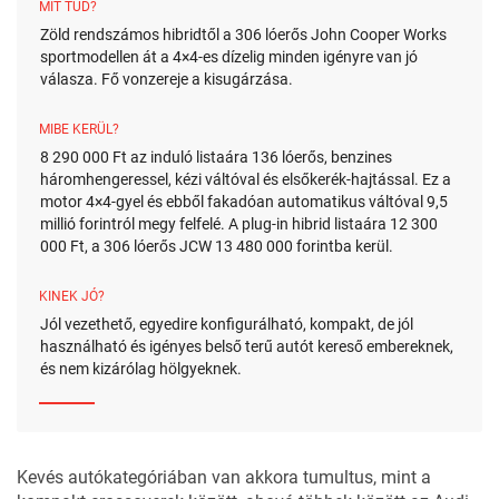
MIT TUD?
Zöld rendszámos hibridtől a 306 lóerős John Cooper Works
sportmodellen át a 4×4-es dízelig minden igényre van jó
válasza. Fő vonzereje a kisugárzása.
MIBE KERÜL?
8 290 000 Ft az induló listaára 136 lóerős, benzines
háromhengeressel, kézi váltóval és elsőkerék-hajtással. Ez a
motor 4×4-gyel és ebből fakadóan automatikus váltóval 9,5
millió forintról megy felfelé. A plug-in hibrid listaára 12 300
000 Ft, a 306 lóerős JCW 13 480 000 forintba kerül.
KINEK JÓ?
Jól vezethető, egyedire konfigurálható, kompakt, de jól
használható és igényes belső terű autót kereső embereknek,
és nem kizárólag hölgyeknek.
Kevés autókategóriában van akkora tumultus, mint a