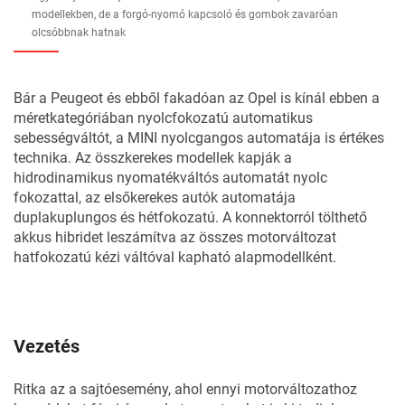
modellekben, de a forgó-nyomó kapcsoló és gombok zavaróan
olcsóbbnak hatnak
Bár a Peugeot és ebből fakadóan az Opel is kínál ebben a
méretkategóriában nyolcfokozatú automatikus
sebességváltót, a MINI nyolcgangos automatája is értékes
technika. Az összkerekes modellek kapják a
hidrodinamikus nyomatékváltós automatát nyolc
fokozattal, az elsőkerekes autók automatája
duplakuplungos és hétfokozatú. A konnektorról tölthető
akkus hibridet leszámítva az összes motorváltozat
hatfokozatú kézi váltóval kapható alapmodellként.
Vezetés
Ritka az a sajtóesemény, ahol ennyi motorváltozathoz