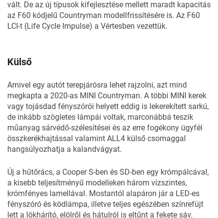
vált. De az új típusok kifejlesztése mellett maradt kapacitás
az F60 kódjelű Countryman modellfrissítésére is. Az F60
LCI-t (Life Cycle Impulse) a Vértesben vezettük.
Külső
Amivel egy autót terepjárósra lehet rajzolni, azt mind
megkapta a 2020-as MINI Countryman. A többi MINI kerek
vagy tojásdad fényszórói helyett eddig is lekerekített sarkú,
de inkább szögletes lámpái voltak, marconábbá teszik
műanyag sárvédő-szélesítései és az erre fogékony ügyfél
összkerékhajtással valamint ALL4 külső csomaggal
hangsúlyozhatja a kalandvágyat.
Új a hűtőrács, a Cooper S-ben és SD-ben egy krómpálcával,
a kisebb teljesítményű modelleken három vízszintes,
krómfényes lamellával. Mostantól alapáron jár a LED-es
fényszóró és ködlámpa, illetve teljes egészében színrefújt
lett a lökhárító, elölről és hátulról is eltűnt a fekete sáv.