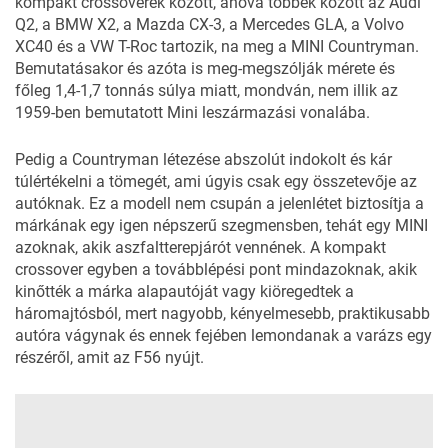
kompakt crossoverek között, ahová többek között az
Audi
Q2
, a
BMW X2
, a Mazda
CX-3
, a Mercedes
GLA
, a Volvo
XC40
és a VW
T-Roc
tartozik, na meg a MINI Countryman.
Bemutatásakor és azóta is meg-megszólják mérete és
főleg 1,4-1,7 tonnás súlya miatt, mondván, nem illik az
1959-ben bemutatott Mini leszármazási vonalába.
Pedig a Countryman létezése abszolút indokolt és kár
túlértékelni a tömegét, ami úgyis csak egy összetevője az
autóknak. Ez a modell nem csupán a jelenlétet biztosítja a
márkának egy igen népszerű szegmensben, tehát egy MINI
azoknak, akik aszfaltterepjárót vennének. A kompakt
crossover egyben a továbblépési pont mindazoknak, akik
kinőtték a márka alapautóját vagy kiöregedtek a
háromajtósból, mert nagyobb, kényelmesebb, praktikusabb
autóra vágynak és ennek fejében lemondanak a varázs egy
részéről, amit
az F56
nyújt.