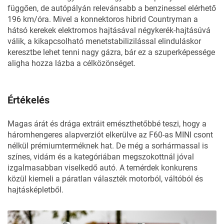
függően, de autópályán relevánsabb a benzinessel elérhető
196 km/óra. Mivel a konnektoros hibrid Countryman a
hátsó kerekek elektromos hajtásával négykerék-hajtásúvá
válik, a kikapcsolható menetstabilizilással elinduláskor
keresztbe lehet tenni nagy gázra, bár ez a szuperképessége
aligha hozza lázba a célközönséget.
Értékelés
Magas árát és drága extráit emészthetőbbé teszi, hogy a
háromhengeres alapverziót elkerülve az F60-as MINI csont
nélkül prémiumterméknek hat. De még a sorhármassal is
színes, vidám és a kategóriában megszokottnál jóval
izgalmasabban viselkedő autó. A temérdek konkurens
közül kiemeli a páratlan választék motorból, váltóból és
hajtásképletből.