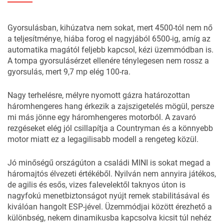
Gyorsulásban, kihúzatva nem sokat, mert 4500-tól nem nő
a teljesítménye, hiába forog el nagyjából 6500-ig, amíg az
automatika magától feljebb kapcsol, kézi üzemmódban is.
A tompa gyorsulásérzet ellenére ténylegesen nem rossz a
gyorsulás, mert 9,7 mp elég 100-ra.
Nagy terhelésre, mélyre nyomott gázra határozottan
háromhengeres hang érkezik a zajszigetelés mögül, persze
mi más jönne egy háromhengeres motorból. A zavaró
rezgéseket elég jól csillapítja a Countryman és a könnyebb
motor miatt ez a legagilisabb modell a rengeteg közül.
Jó minőségű országúton a családi MINI is sokat megad a
háromajtós élvezeti értékéből. Nyilván nem annyira játékos,
de agilis és esős, vizes falevelektől taknyos úton is
nagyfokú menetbiztonságot nyújt remek stabilitásával és
kiválóan hangolt ESP-jével. Üzemmódjai között érezhető a
különbség, nekem dinamikusba kapcsolva kicsit túl nehéz