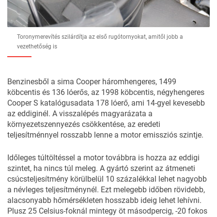
Toronymerevítés szilárdítja az első rugótornyokat, amitől jobb a
vezethetőség is
Benzinesből a sima Cooper háromhengeres, 1499
köbcentis és 136 lóerős, az 1998 köbcentis, négyhengeres
Cooper S katalógusadata 178 lóerő, ami 14-gyel kevesebb
az eddiginél. A visszalépés magyarázata a
környezetszennyezés csökkentése, az eredeti
teljesítménnyel rosszabb lenne a motor emissziós szintje.
Időleges túltöltéssel a motor továbbra is hozza az eddigi
szintet, ha nincs túl meleg. A gyártó szerint az átmeneti
csúcsteljesítmény körülbelül 10 százalékkal lehet nagyobb
a névleges teljesítménynél. Ezt melegebb időben rövidebb,
alacsonyabb hőmérsékleten hosszabb ideig lehet lehívni.
Plusz 25 Celsius-foknál mintegy öt másodpercig, -20 fokos