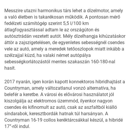
Messzire utazni harmonikus társ lehet a dízelmotor, amely
a való életben is takarékosan működik. A pontosan mérő
fedélzeti számítógép szerint 5,5 l/100 km
átlagfogyasztással adtam le az országúton és
autósztrádán vezetett autót. Mély dízelhangja kihúzatáskor
áttör a zajszigetelésen, de egyenletes sebességnél csendes
vele az autó, amely a meredek tetőoszlopok miatt inkább a
szélzajjal küzd, ha valaki német autópálya
sebességkorlátozástól mentes szakaszán 160-180-nal
hasít.
2017 nyarán, igen korán kapott konnektoros hibridhajtást a
Countryman, amely változatlanul vonzó alternatíva, ha
belefér a keretbe. A városi és elővárosi használatot jól
kiszolgálja az elektromos üzemmód, ilyenkor nagyon
csendes és kifinomult az autó, csak az aszfaltból kiálló
síndarabok, keresztbordák hatnak túl harsányan. A
Countryman 16-19 collos keréktárcsákkal készül, a hibridé
17”-ről indul.