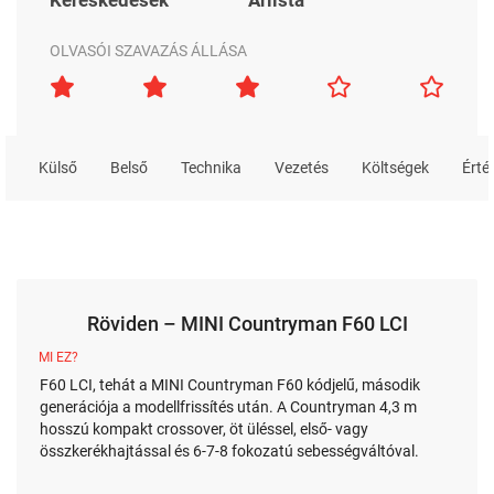
OLVASÓI SZAVAZÁS ÁLLÁSA
Külső
Belső
Technika
Vezetés
Költségek
Érté
Röviden – MINI Countryman F60 LCI
MI EZ?
F60 LCI, tehát a MINI Countryman F60 kódjelű, második
generációja a modellfrissítés után. A Countryman 4,3 m
hosszú kompakt crossover, öt üléssel, első- vagy
összkerékhajtással és 6-7-8 fokozatú sebességváltóval.