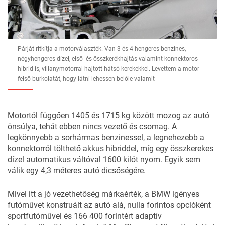
Párját ritkítja a motorválaszték. Van 3 és 4 hengeres benzines,
négyhengeres dízel, első- és összkerékhajtás valamint konnektoros
hibrid is, villanymotorral hajtott hátsó kerekekkel. Levettem a motor
felső burkolatát, hogy látni lehessen belőle valamit
Motortól függően 1405 és 1715 kg között mozog az autó
önsúlya, tehát ebben nincs vezető és csomag. A
legkönnyebb a sorhármas benzinessel, a legnehezebb a
konnektorról tölthető akkus hibriddel, míg egy összkerekes
dízel automatikus váltóval 1600 kilót nyom. Egyik sem
válik egy 4,3 méteres autó dicsőségére.
Mivel itt a jó vezethetőség márkaérték, a BMW igényes
futóművet konstruált az autó alá, nulla forintos opcióként
sportfutóművel és 166 400 forintért adaptív