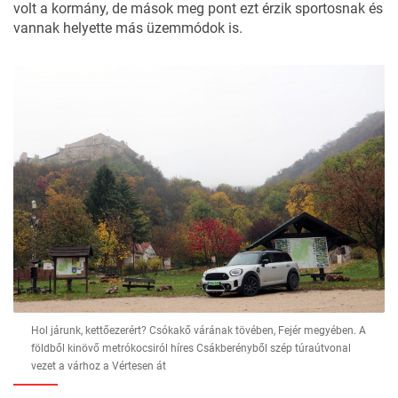
volt a kormány, de mások meg pont ezt érzik sportosnak és
vannak helyette más üzemmódok is.
Hol járunk, kettőezerért? Csókakő várának tövében, Fejér megyében. A
földből kinövő metrókocsiról híres Csákberényből szép túraútvonal
vezet a várhoz a Vértesen át