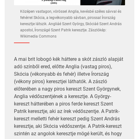
Középen vastagon, vörössel Anglia, kevésbé széles sávval és
fehérrel Skócia, a legvékonyabb sávban, pirossal Írország
keresztje látszik. Angliáé Szent György, Skóciáé Szent András
apostol, Írországé Szent Patrik keresztje. Zászlókép:
Wikimedia Commons
A mai brit lobogó kék háttere a skót zászló alapját
adó színből ered, előtte Anglia (vastag piros),
Skócia (vékonyabb és fehér) illetve Írország
(vékony piros) keresztjei láthatók. A zászló
előterében a nagy piros kereszt Szent Györgynek,
Anglia védőszentjének a keresztje. A György-
kereszt hátterében a piros ferde kereszt Szent
Patrik keresztje, aki az írek védőszentje. A Patrik-
kereszt melletti fehér kereszt pedig Szent András
keresztje, aki Skócia védőszentje. A Patrik-kereszt
szintén az angolok keresztje mögé került, és hogy