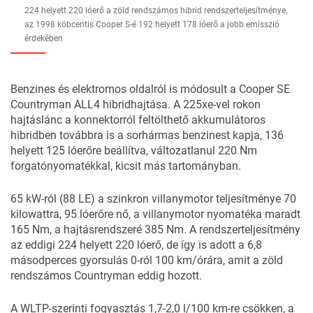
224 helyett 220 lóerő a zöld rendszámos hibrid rendszerteljesítménye,
az 1998 köbcentis Cooper S-é 192 helyett 178 lóerő a jobb emisszió
érdekében
Benzines és elektromos oldalról is módosult a Cooper SE
Countryman ALL4 hibridhajtása. A 225xe-vel rokon
hajtáslánc a konnektorról feltölthető akkumulátoros
hibridben továbbra is a sorhármas benzinest kapja, 136
helyett 125 lóerőre beállítva, változatlanul 220 Nm
forgatónyomatékkal, kicsit más tartományban.
65 kW-ról (88 LE) a szinkron villanymotor teljesítménye 70
kilowattra, 95 lóerőre nő, a villanymotor nyomatéka maradt
165 Nm, a hajtásrendszeré 385 Nm. A rendszerteljesítmény
az eddigi 224 helyett 220 lóerő, de így is adott a 6,8
másodperces gyorsulás 0-ról 100 km/órára, amit a zöld
rendszámos Countryman eddig hozott.
A WLTP-szerinti fogyasztás 1,7-2,0 l/100 km-re csökken, a