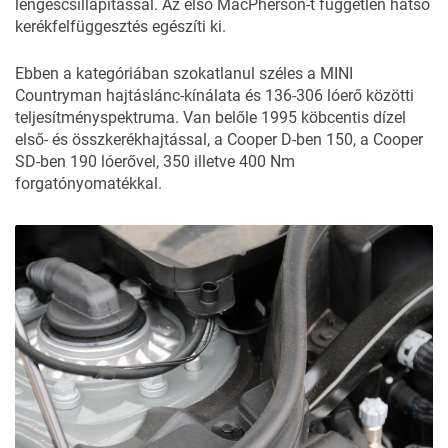
lengéscsillapítással. Az első MacPherson-t független hátsó
kerékfelfüggesztés egészíti ki.
Ebben a kategóriában szokatlanul széles a MINI
Countryman hajtáslánc-kínálata és 136-306 lóerő közötti
teljesítményspektruma. Van belőle 1995 köbcentis dízel
első- és összkerékhajtással, a Cooper D-ben 150, a Cooper
SD-ben 190 lóerővel, 350 illetve 400 Nm
forgatónyomatékkal.