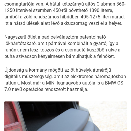
csomagtartója van. A hátul kétszárnyú ajtós Clubman 360-
1250 literével szemben 450-ről bővíthető 1390 literre,
amiből a zöld rendszámos hibridben 405-1275 liter marad.
Itt a hátsó ülések alatt lévő akkucsomag veszi el a helyet.
Nagyszerű ötlet a padlóelválasztóra patentolható
lökhárítótakaró, amit párnával kombinált a gyártó, így a
ruhánk nem lesz koszos és a csomagtérküszöbön ülve a
puha szivacson kényelmesen bámulhatjuk a felhőket.
Újdonság a kormány mögött az öt hüvelyk átmérőjű
digitális műszeregység, amit az elektromos háromajtósban
láttunk. Most már a MINI legnagyobb autója is a BMW OS
7.0 nevű operációs rendszerét használja.