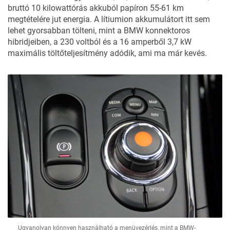
bruttó 10 kilowattórás akkuból papíron 55-61 km
megtételére jut energia. A lítiumion akkumulátort itt sem
lehet gyorsabban tölteni, mint a BMW konnektoros
hibridjeiben, a 230 voltból és a 16 amperből 3,7 kW
maximális töltőteljesítmény adódik, ami ma már kevés.
Ugyanolyan könnyen használható a menüvezérlés, mint a BMW-