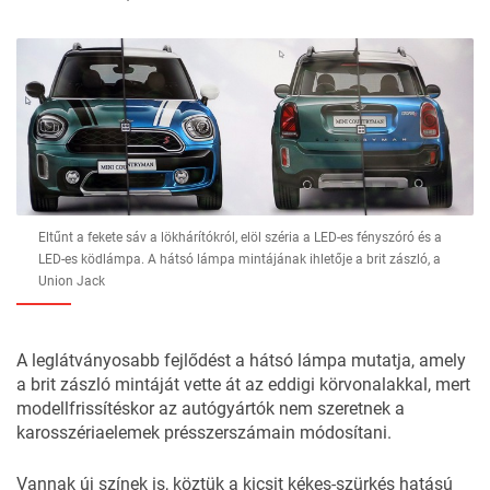
Eltűnt a fekete sáv a lökhárítókról, elöl széria a LED-es fényszóró és a
LED-es ködlámpa. A hátsó lámpa mintájának ihletője a brit zászló, a
Union Jack
A leglátványosabb fejlődést a hátsó lámpa mutatja, amely
a brit zászló mintáját vette át az eddigi körvonalakkal, mert
modellfrissítéskor az autógyártók nem szeretnek a
karosszériaelemek présszerszámain módosítani.
Vannak új színek is, köztük a kicsit kékes-szürkés hatású