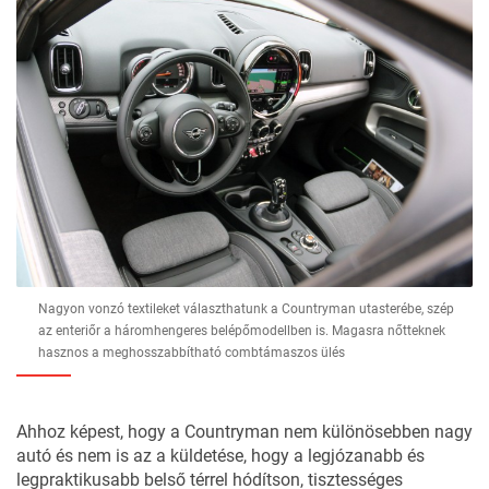
Nagyon vonzó textileket választhatunk a Countryman utasterébe, szép
az enteriőr a háromhengeres belépőmodellben is. Magasra nőtteknek
hasznos a meghosszabbítható combtámaszos ülés
Ahhoz képest, hogy a Countryman nem különösebben nagy
autó és nem is az a küldetése, hogy a legjózanabb és
legpraktikusabb belső térrel hódítson, tisztességes