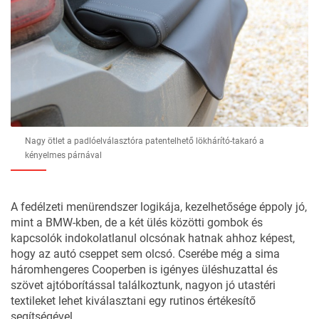
Nagy ötlet a padlóelválasztóra patentelhető lökhárító-takaró a
kényelmes párnával
A fedélzeti menürendszer logikája, kezelhetősége éppoly jó,
mint a BMW-kben, de a két ülés közötti gombok és
kapcsolók indokolatlanul olcsónak hatnak ahhoz képest,
hogy az autó cseppet sem olcsó. Cserébe még a sima
háromhengeres Cooperben is igényes üléshuzattal és
szövet ajtóborítással találkoztunk, nagyon jó utastéri
textileket lehet kiválasztani egy rutinos értékesítő
segítségével.