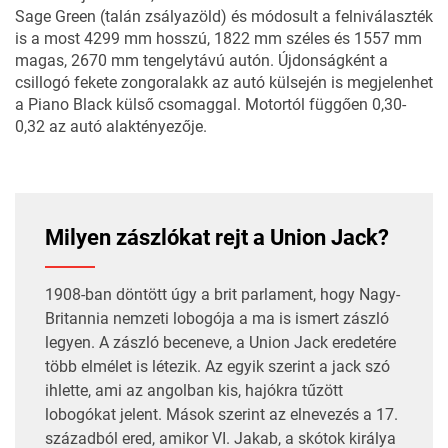
Sage Green (talán zsályazöld) és módosult a felniválaszték
is a most 4299 mm hosszú, 1822 mm széles és 1557 mm
magas, 2670 mm tengelytávú autón. Újdonságként a
csillogó fekete zongoralakk az autó külsején is megjelenhet
a Piano Black külső csomaggal. Motortól függően 0,30-
0,32 az autó alaktényezője.
Milyen zászlókat rejt a Union Jack?
1908-ban döntött úgy a brit parlament, hogy Nagy-
Britannia nemzeti lobogója a ma is ismert zászló
legyen. A zászló beceneve, a Union Jack eredetére
több elmélet is létezik. Az egyik szerint a jack szó
ihlette, ami az angolban kis, hajókra tűzött
lobogókat jelent. Mások szerint az elnevezés a 17.
századból ered, amikor VI. Jakab, a skótok királya