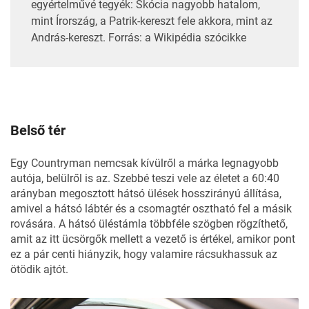
egyértelművé tegyék: Skócia nagyobb hatalom,
mint Írország, a Patrik-kereszt fele akkora, mint az
András-kereszt. Forrás: a
Wikipédia
szócikke
Belső tér
Egy Countryman nemcsak kívülről a márka legnagyobb
autója, belülről is az. Szebbé teszi vele az életet a 60:40
arányban megosztott hátsó ülések hosszirányú állítása,
amivel a hátsó lábtér és a csomagtér osztható fel a másik
rovására. A hátsó üléstámla többféle szögben rögzíthető,
amit az itt ücsörgők mellett a vezető is értékel, amikor pont
ez a pár centi hiányzik, hogy valamire rácsukhassuk az
ötödik ajtót.