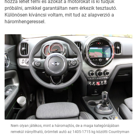
hozzá lehet férni és azokat a motorokat is ki tudjuk
próbálni, amikkel garantáltan nem érkezik tesztautó.
Különösen kíváncsi voltam, mit tud az alapverzió a
háromhengeressel.
Nem olyan játékos, mint a háromajtós, de a maga kategóriájában
remekül irányítható, örömteli autó az 1405-1715 kg közötti Countryman