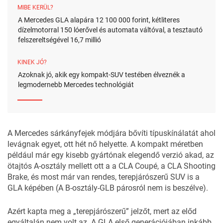
MIBE KERÜL?
A Mercedes GLA alapára 12 100 000 forint, kétliteres
dízelmotorral 150 lóerővel és automata váltóval, a tesztautó
felszereltségével 16,7 millió
KINEK JÓ?
Azoknak jó, akik egy kompakt-SUV testében élveznék a
legmodernebb Mercedes technológiát
A Mercedes sárkányfejek módjára bővíti típuskínálatát ahol
levágnak egyet, ott hét nő helyette. A kompakt méretben
például már egy kisebb gyártónak elegendő verzió akad, az
ötajtós A-osztály mellett ott a a CLA Coupé, a CLA Shooting
Brake, és most már van rendes, terepjárószerű SUV is a
GLA képében (A B-osztály-GLB párosról nem is beszélve).
Azért kapta meg a „terepjárószerű” jelzőt, mert az előd
egyáltalán nem volt az. A GLA első generációjában inkább