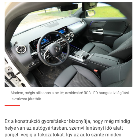
Modern, mégis otthonos a beltér, acsiricsáré RGB-LED hangulatvilágítást
is csúcsra járatták.
Ez a konstrukció gyorsításkor bizonyítja, hogy még mindig
helye van az autógyártásban, szemvillanásnyi idő alatt
pörgeti végig a fokozatokat. Így az autó szinte minden