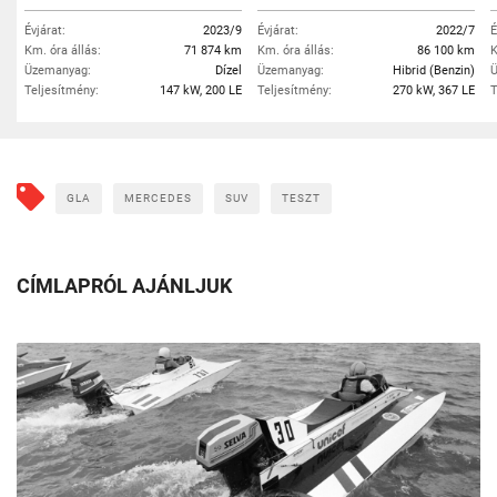
Évjárat:
2023/9
Évjárat:
2022/7
É
Km. óra állás:
71 874 km
Km. óra állás:
86 100 km
K
Üzemanyag:
Dízel
Üzemanyag:
Hibrid (Benzin)
Ü
Teljesítmény:
147 kW, 200 LE
Teljesítmény:
270 kW, 367 LE
T
GLA
MERCEDES
SUV
TESZT
CÍMLAPRÓL AJÁNLJUK