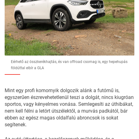
Eérhető az összkerékhajtás, és van offroad csomag is, egy hepehupás
földúttal elbír a GLA
Mint egy profi komornyik dolgozik alánk a futómű is,
egyszerűen észrevehetetlenül teszi a dolgát, nincs kiugróan
sportos, vagy kényelmes vonása. Semlegesíti az úthibákat,
nem kell félni a letört útszélektől, a murvás padkától, bár
ebben az egész magas oldalfalú abroncsok is sokat
segítenek.