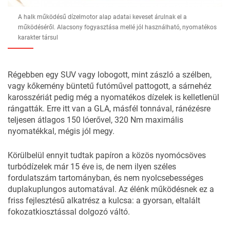
A halk működésű dízelmotor alap adatai keveset árulnak el a
működéséről. Alacsony fogyasztása mellé jól használható, nyomatékos
karakter társul
Régebben egy SUV vagy lobogott, mint zászló a szélben,
vagy kőkemény büntetű futóművel pattogott, a sárnehéz
karosszériát pedig még a nyomatékos dízelek is kelletlenül
rángatták. Erre itt van a GLA, másfél tonnával, ránézésre
teljesen átlagos 150 lóerővel, 320 Nm maximális
nyomatékkal, mégis jól megy.
Körülbelül ennyit tudtak papíron a közös nyomócsöves
turbódízelek már 15 éve is, de nem ilyen széles
fordulatszám tartományban, és nem nyolcsebességes
duplakuplungos automatával. Az élénk működésnek ez a
friss fejlesztésű alkatrész a kulcsa: a gyorsan, eltalált
fokozatkiosztással dolgozó váltó.