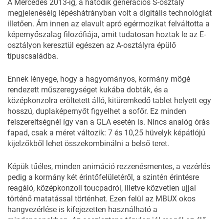
A Mercedes 2013-ig, a hatodik generációs S-osztály
megjelenéséig lépéshátrányban volt a digitális technológiát
illetően. Ám innen az elavult apró egérmozikat felváltotta a
képernyőszalag filozófiája, amit tudatosan hoztak le az E-
osztályon keresztül egészen az A-osztályra épülő
típuscsaládba.
Ennek lényege, hogy a hagyományos, kormány mögé
rendezett műszeregységet kukába dobták, és a
középkonzolra eröltetett álló, kitüremkedő tablet helyett egy
hosszú, duplaképernyőt figyelhet a sofőr. Ez minden
felszereltségnél így van a GLA esetén is. Nincs analóg órás
fapad, csak a méret változik: 7 és 10,25 hüvelyk képátlójú
kijelzőkből lehet összekombinálni a belső teret.
Képük tűéles, minden animáció rezzenésmentes, a vezérlés
pedig a kormány két érintőfelületéről, a szintén érintésre
reagáló, középkonzoli toucpadról, illetve közvetlen ujjal
történő matatással történhet. Ezen felül az MBUX okos
hangvezérlése is kifejezetten használható a