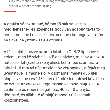
A kijelzők mérete változhat, de hagyományos óracsoport már nincs,
csak ez a hosszú monitorszalag
A grafika változtatható, három fő stílusa lehet a
megjelenésnek, és szerencse, hogy van adaptív, távtartó
tempomat, mert a sokszintes menüben barangolva jól jön
ha figyel helyettünk az elektronika.
A térkínálatot nézve az autó inkább a GLB/2 típusnevet
érdemli, mert közelebb áll a B-osztályhoz, mint az A-hoz. A
hátsó sor kifejezetten kényelmes két ember számára, a
lábtér 116 mm-rel nőtt az elődhöz viszonyítva, a fejtér még
üvegtetővel is megfelelő. A csomagtér mérete 435 liter
alaphelyzetben és 1430 liter a támlák ledöntését követően,
de ezeket az értékeket rugalmasan változtathatjuk a 14
centiméteres sínen mozgatható, 40:20:40 arányban
dönthető, és állítható támlájú második üléssornak
köszönhetően.