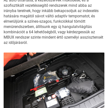
Az autó úttartása, a kezelőszervek működése, és a
szofisztikált vezetéssegítő rendszerek mind abba az
irányba terelnek, hogy inkább bekapcsoljuk az indexelés
hatására magától sávot váltó adaptív tempomatot, és
elmerüljünk a színes-szagos, funkciókkal tömött
menürendszerben, állítsunk egy új hangulatvilágítás
kombinációt a 64 lehetőségből, vagy kérdezgessük az
MBUX rendszer szinte mindent értő személyi asszisztensét
az időjárásról.