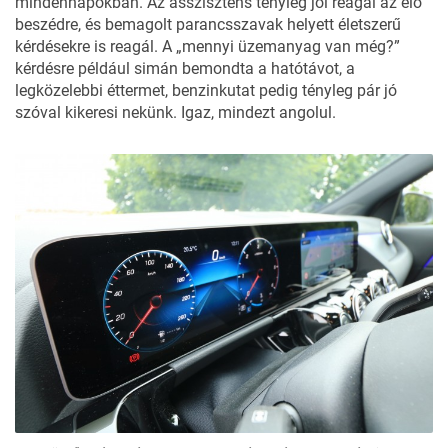
mindennapokban. Az asszisztens tényleg jól reagál az élő
beszédre, és bemagolt parancsszavak helyett életszerű
kérdésekre is reagál. A „mennyi üzemanyag van még?”
kérdésre például simán bemondta a hatótávot, a
legközelebbi éttermet, benzinkutat pedig tényleg pár jó
szóval kikeresi nekünk. Igaz, mindezt angolul.