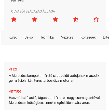
OLVASÓI SZAVAZÁS ÁLLÁSA
Külső
Belső
Technika
Vezetés
Költségek
Érté
MI EZ?
A Mercedes kompakt méretű szabadidő-autójának második
generációja, kétliteres turbós dízelmotorral.
MIT TUD?
Használható autó, tágas utastérrel és nagy csomagtartóval,
Mercedes minőségben, ennek megfelelően extra áron.