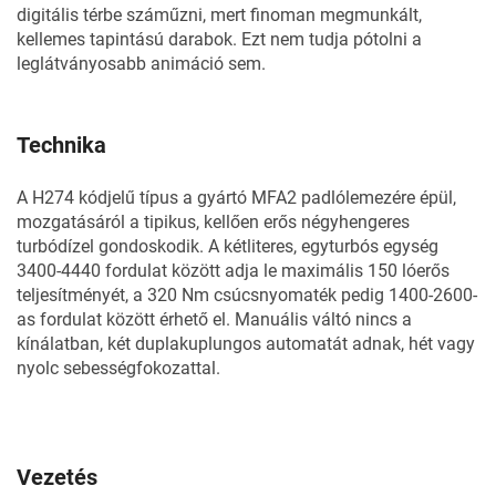
digitális térbe száműzni, mert finoman megmunkált,
kellemes tapintású darabok. Ezt nem tudja pótolni a
leglátványosabb animáció sem.
Technika
A H274 kódjelű típus a gyártó MFA2 padlólemezére épül,
mozgatásáról a tipikus, kellően erős négyhengeres
turbódízel gondoskodik. A kétliteres, egyturbós egység
3400-4440 fordulat között adja le maximális 150 lóerős
teljesítményét, a 320 Nm csúcsnyomaték pedig 1400-2600-
as fordulat között érhető el. Manuális váltó nincs a
kínálatban, két duplakuplungos automatát adnak, hét vagy
nyolc sebességfokozattal.
Vezetés