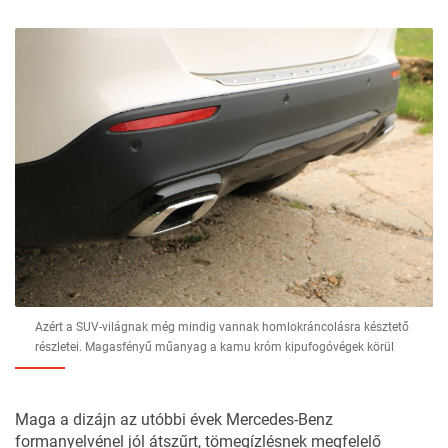
Azért a SUV-világnak még mindig vannak homlokráncolásra késztető
részletei. Magasfényű műanyag a kamu króm kipufogóvégek körül
Maga a dizájn az utóbbi évek Mercedes-Benz
formanyelvénel jól átszűrt, tömegízlésnek megfelelő