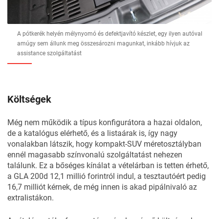
A pótkerék helyén mélynyomó és defektjavító készlet, egy ilyen autóval
amúgy sem állunk meg összesározni magunkat, inkább hívjuk az
assistance szolgáltatást
Költségek
Még nem működik a típus konfigurátora a hazai oldalon,
de a katalógus elérhető, és a listaárak is, így nagy
vonalakban látszik, hogy kompakt-SUV méretosztályban
ennél magasabb színvonalú szolgáltatást nehezen
találunk. Ez a bőséges kínálat a vételárban is tetten érhető,
a GLA 200d 12,1 millió forintról indul, a tesztautóért pedig
16,7 milliót kérnek, de még innen is akad pipálnivaló az
extralistákon.