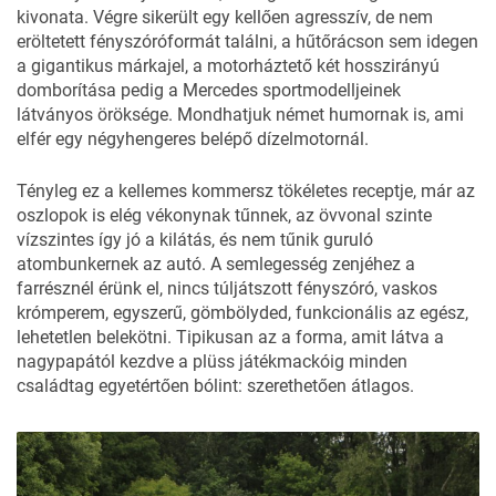
kivonata. Végre sikerült egy kellően agresszív, de nem
eröltetett fényszóróformát találni, a hűtőrácson sem idegen
a gigantikus márkajel, a motorháztető két hosszirányú
domborítása pedig a Mercedes sportmodelljeinek
látványos öröksége. Mondhatjuk német humornak is, ami
elfér egy négyhengeres belépő dízelmotornál.
Tényleg ez a kellemes kommersz tökéletes receptje, már az
oszlopok is elég vékonynak tűnnek, az övvonal szinte
vízszintes így jó a kilátás, és nem tűnik guruló
atombunkernek az autó. A semlegesség zenjéhez a
farrésznél érünk el, nincs túljátszott fényszóró, vaskos
krómperem, egyszerű, gömbölyded, funkcionális az egész,
lehetetlen belekötni. Tipikusan az a forma, amit látva a
nagypapától kezdve a plüss játékmackóig minden
családtag egyetértően bólint: szerethetően átlagos.