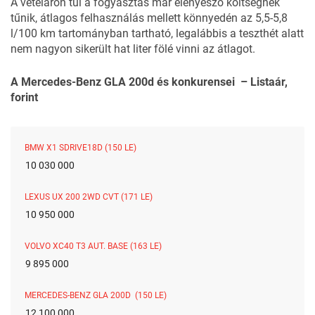
A vételáron túl a fogyasztás már elenyésző költségnek
tűnik, átlagos felhasználás mellett könnyedén az 5,5-5,8
l/100 km tartományban tartható, legalábbis a teszthét alatt
nem nagyon sikerült hat liter fölé vinni az átlagot.
A Mercedes-Benz GLA 200d és konkurensei – Listaár,
forint
BMW X1 SDRIVE18D (150 LE)
10 030 000
LEXUS UX 200 2WD CVT (171 LE)
10 950 000
VOLVO XC40 T3 AUT. BASE (163 LE)
9 895 000
MERCEDES-BENZ GLA 200D (150 LE)
12 100 000