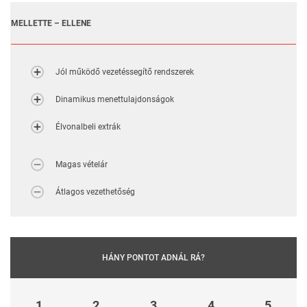
MELLETTE – ELLENE
Jól működő vezetéssegítő rendszerek
Dinamikus menettulajdonságok
Élvonalbeli extrák
Magas vételár
Átlagos vezethetőség
HÁNY PONTOT ADNÁL RÁ?
1
2
3
4
5