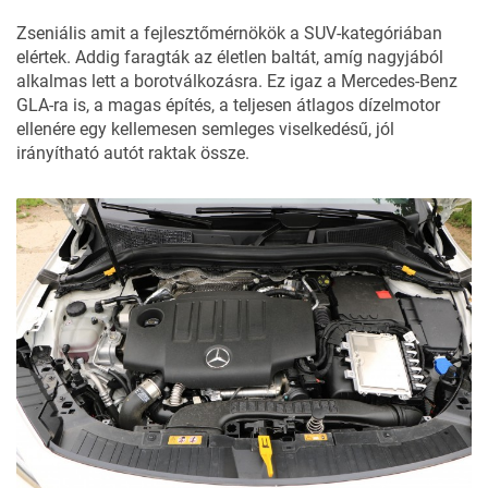
Zseniális amit a fejlesztőmérnökök a SUV-kategóriában
elértek. Addig faragták az életlen baltát, amíg nagyjából
alkalmas lett a borotválkozásra. Ez igaz a Mercedes-Benz
GLA-ra is, a magas építés, a teljesen átlagos dízelmotor
ellenére egy kellemesen semleges viselkedésű, jól
irányítható autót raktak össze.