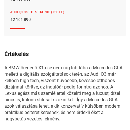
AUDI Q3 35 TDI S TRONIC (150 LE)
12 161 890
Értékelés
A BMW öregedő X1-ese nem rúg labdába a Mercedes GLA
mellett a digitális szolgáltatások terén, az Audi Q3 már
kellően high-tech, viszont hűvösebb, kevésbé otthonos
dizájnnal körítve, az indulóár pedig forintra azonos. A
Lexus egész más szemlélettel közelíti meg a luxust, dízel
nincs is, különc stílusát szokni kell. Így a Mercedes GLA
azok választása lehet, akik konzervatív külsőben modern,
praktikus belteret keresnek, és nem érdekli őket a
nagybetűs vezetési élmény.