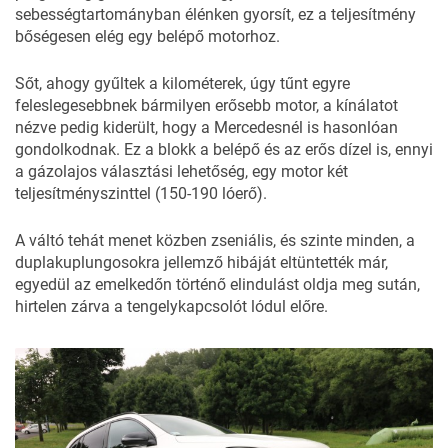
sebességtartományban élénken gyorsít, ez a teljesítmény
bőségesen elég egy belépő motorhoz.
Sőt, ahogy gyűltek a kilométerek, úgy tűnt egyre
feleslegesebbnek bármilyen erősebb motor, a kínálatot
nézve pedig kiderült, hogy a Mercedesnél is hasonlóan
gondolkodnak. Ez a blokk a belépő és az erős dízel is, ennyi
a gázolajos választási lehetőség, egy motor két
teljesítményszinttel (150-190 lóerő).
A váltó tehát menet közben zseniális, és szinte minden, a
duplakuplungosokra jellemző hibáját eltüntették már,
egyedül az emelkedőn történő elindulást oldja meg sután,
hirtelen zárva a tengelykapcsolót lódul előre.