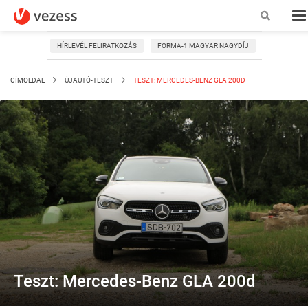
HÍRLEVÉL FELIRATKOZÁS
FORMA-1 MAGYAR NAGYDÍJ
CÍMOLDAL
ÚJAUTÓ-TESZT
TESZT: MERCEDES-BENZ GLA 200D
Teszt: Mercedes-Benz GLA 200d