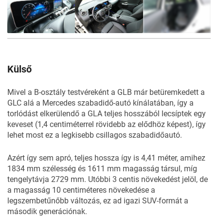
20
FOTÓ
Külső
Mivel a B-osztály testvéreként a GLB már betüremkedett a
GLC alá a Mercedes szabadidő-autó kínálatában, így a
torlódást elkerülendő a GLA teljes hosszából lecsíptek egy
keveset (1,4 centiméterrel rövidebb az elődhöz képest), így
lehet most ez a legkisebb csillagos szabadidőautó.
Azért így sem apró, teljes hossza így is 4,41 méter, amihez
1834 mm szélesség és 1611 mm magasság társul, míg
tengelytávja 2729 mm. Utóbbi 3 centis növekedést jelöl, de
a magasság 10 centiméteres növekedése a
legszembetűnőbb változás, ez ad igazi SUV-formát a
második generációnak.