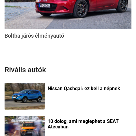
Boltba járós élményautó
Rivális autók
Nissan Qashqai: ez kell a népnek
10 dolog, ami meglephet a SEAT
Atecában