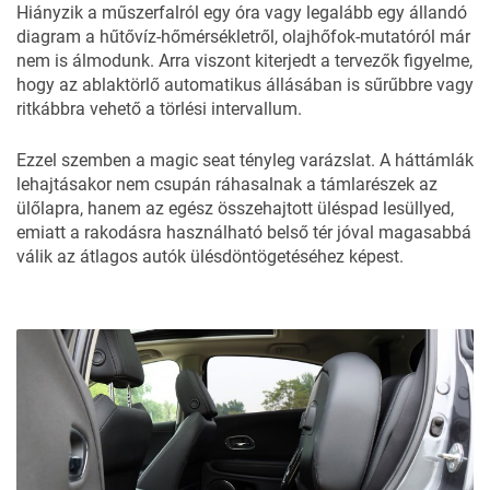
Hiányzik a műszerfalról egy óra vagy legalább egy állandó
diagram a hűtővíz-hőmérsékletről, olajhőfok-mutatóról már
nem is álmodunk. Arra viszont kiterjedt a tervezők figyelme,
hogy az ablaktörlő automatikus állásában is sűrűbbre vagy
ritkábbra vehető a törlési intervallum.
Ezzel szemben a magic seat tényleg varázslat. A háttámlák
lehajtásakor nem csupán ráhasalnak a támlarészek az
ülőlapra, hanem az egész összehajtott üléspad lesüllyed,
emiatt a rakodásra használható belső tér jóval magasabbá
válik az átlagos autók ülésdöntögetéséhez képest.