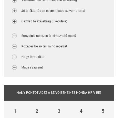
Várhatóan kiszámítható szervizköltség
Jó értéktartás az egyre ritkább szívómotorral
Gazdag felszereltség (Executive)
Bonyolult, nehezen értelmezhető menü
Közepes belső téri minőségérzet
Nagy fordulókör
Magas zajszint
HÁNY PONTOT ADSZ A SZÍVÓ BENZINES HONDA HR-V-RE?
1
2
3
4
5