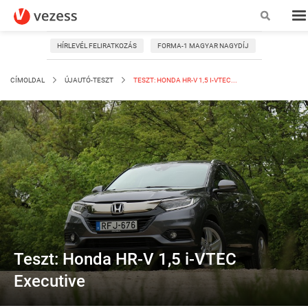
HÍRLEVÉL FELIRATKOZÁS
FORMA-1 MAGYAR NAGYDÍJ
CÍMOLDAL
ÚJAUTÓ-TESZT
TESZT: HONDA HR-V 1,5 I-VTEC...
Teszt: Honda HR-V 1,5 i-VTEC
Executive