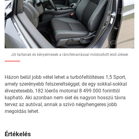
Jól tartanak és kényelmesek a ráncfelvarrással módosított első ülések
Házon belül jobb vétel lehet a turbófeltöltéses 1,5 Sport,
amely szerényebb felszereltséggel, de egy sokkal-sokkal
élvezetesebb, 182 lóerős motorral 8 499 000 forinttól
kapható. Aki azonban nem siet és nagyon hosszú távra
tervez az autóval, annak a szívó négyhengeres jobb
megoldás lehet.
Értékelés