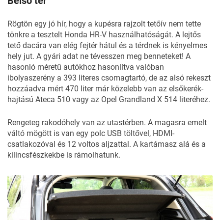
Belső tér
Rögtön egy jó hír, hogy a kupésra rajzolt tetőív nem tette
tönkre a tesztelt Honda HR-V használhatóságát. A lejtős
tető dacára van elég fejtér hátul és a térdnek is kényelmes
hely jut. A gyári adat ne tévesszen meg benneteket! A
hasonló méretű autókhoz hasonlítva valóban
ibolyaszerény a 393 literes csomagtartó, de az alsó rekeszt
hozzáadva mért 470 liter már közelebb van az elsőkerék-
hajtású Ateca 510 vagy az Opel Grandland X 514 literéhez.
Rengeteg rakodóhely van az utastérben. A magasra emelt
váltó mögött is van egy polc USB töltővel, HDMI-
csatlakozóval és 12 voltos aljzattal. A kartámasz alá és a
kilincsfészkekbe is rámolhatunk.