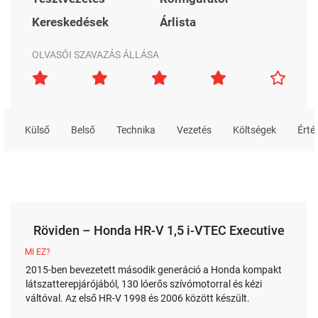
Kereskedések
Árlista
OLVASÓI SZAVAZÁS ÁLLÁSA
Külső
Belső
Technika
Vezetés
Költségek
Érté
Röviden – Honda HR-V 1,5 i-VTEC Executive
MI EZ?
2015-ben bevezetett második generáció a Honda kompakt
látszatterepjárójából, 130 lóerős szívómotorral és kézi
váltóval. Az első HR-V 1998 és 2006 között készült.