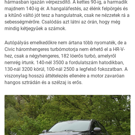
hármasban igazán vérpezsdítő. A kettes 90-ig, a harmadik
majdnem 140-ig ér. A hangaláfestés, az élénk felpörgés és
a kitűnő váltó jót tesz a hangulatnak, csak ne nézzetek rá a
sebességmérőre. Csalódás azt látni az órán, hogy még
mindig kétjegyűek a számok.
Autópályás emelkedőkre nem ártana több nyomaték, de a
Civic háromhengeres turbómotorja nem érhető el a HR-V-
hez, csak a négyhengeres, 182 lóerős turbó, amelyről
nemrég
írtunk
. 140-nél 3500 a fordulatszám hatodikban,
130-nál 3200 körül, 100-nál 2500 a legfelső fokozatban. A
viszonylag hosszú áttételezés ellenére a motor zavaróan
hangos sztrádán és a szélzaj is erős.