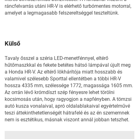
ráncfelvarrás
utáni HR-V is elérhető turbómentes motorral,
amelyet a legmagasabb felszereltséggel teszteltünk.
Külső
Tavaly ősszel a széria LED-menetfénnyel, eltérő
hűtőmaszkkal és fekete betétes hátsó lámpával újult meg
a Honda HR-V. Az eltérő lökhárítója miatt hosszabb és
valamivel szélesebb Sporttal ellentétben a többi HR-V
hossza 4335 mm, szélessége 1772, magassága 1605 mm.
Az orrán lévő krómdíszt szép fényesre lehet törölni
kocsimosás után, hogy ragyogjon a napfényben. A tömzsi
autó kusza vonalaival, apró oldalablakaival egyértelművé
teszi áttekinthetetlenségét hátrafelé és az én szememnek
nem is esztétikus, másnak viszont annál jobban tetszhet.