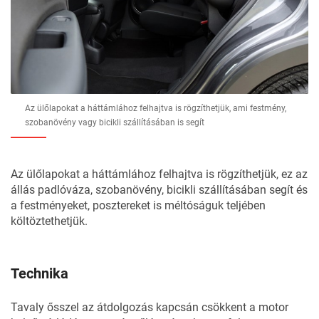
Az ülőlapokat a háttámlához felhajtva is rögzíthetjük, ami festmény,
szobanövény vagy bicikli szállításában is segít
Az ülőlapokat a háttámlához felhajtva is rögzíthetjük, ez az
állás padlóváza, szobanövény, bicikli szállításában segít és
a festményeket, posztereket is méltóságuk teljében
költöztethetjük.
Technika
Tavaly ősszel az átdolgozás kapcsán csökkent a motor