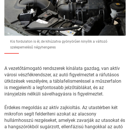
Kis fordulaton is él, de kihúzatva gyönyörűen kinyílik a változó
szelepemelésű négyhengeres
A vezetőtámogató rendszerek kínálata gazdag, van aktív
városi vészfékrendszer, az autó figyelmeztet a ráfutásos
ütközések veszélyére, a táblafelismeréssel a műszerfalon
is megjeleníti a legfontosabb jelzőtáblákat, és az
irányjelzés nélküli sávelhagyásra is figyelmeztet.
Érdekes megoldás az aktív zajkioltás. Az utastérben két
mikrofon segít felderíteni azokat az alacsony
hullámhosszú rezgéseket, amelyek zavarják az utasokat és
a hangszórókból sugárzott, ellenfázisú hangokkal az autó