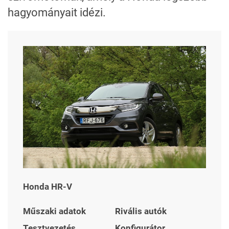
hagyományait idézi.
Honda HR-V
Műszaki adatok
Rivális autók
Tesztvezetés
Konfigurátor