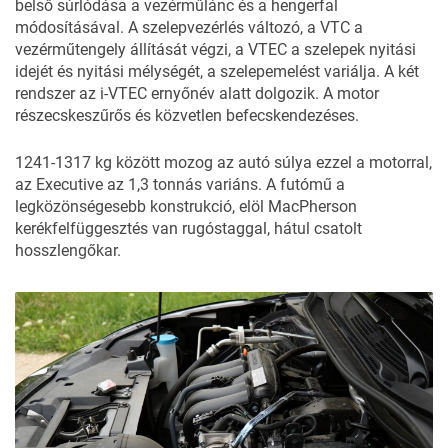
belső súrlódása a vezérműlánc és a hengerfal
módosításával. A szelepvezérlés változó, a VTC a
vezérműtengely állítását végzi, a VTEC a szelepek nyitási
idejét és nyitási mélységét, a szelepemelést variálja. A két
rendszer az i-VTEC ernyőnév alatt dolgozik. A motor
részecskeszűrős és közvetlen befecskendezéses.
1241-1317 kg között mozog az autó súlya ezzel a motorral,
az Executive az 1,3 tonnás variáns. A futómű a
legközönségesebb konstrukció, elöl MacPherson
kerékfelfüggesztés van rugóstaggal, hátul csatolt
hosszlengőkar.