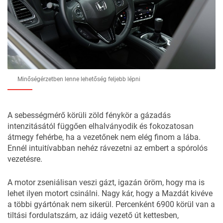
Minőségérzetben lenne lehetőség feljebb lépni
A sebességmérő körüli zöld fénykör a gázadás
intenzitásától függően elhalványodik és fokozatosan
átmegy fehérbe, ha a vezetőnek nem elég finom a lába.
Ennél intuitívabban nehéz rávezetni az embert a spórolós
vezetésre.
A motor zseniálisan veszi gázt, igazán öröm, hogy ma is
lehet ilyen motort csinálni. Nagy kár, hogy a Mazdát kivéve
a többi gyártónak nem sikerül. Percenként 6900 körül van a
tiltási fordulatszám, az idáig vezető út kettesben,