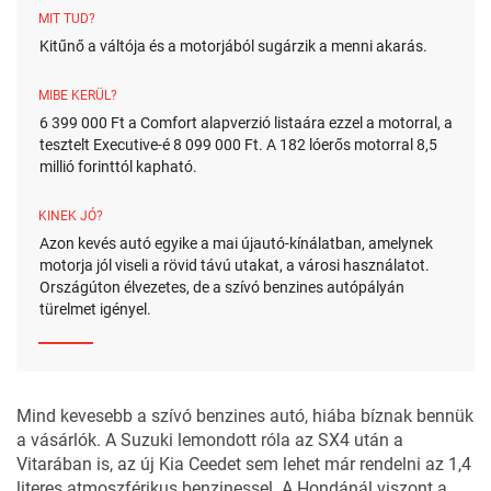
MIT TUD?
Kitűnő a váltója és a motorjából sugárzik a menni akarás.
MIBE KERÜL?
6 399 000 Ft a Comfort alapverzió listaára ezzel a motorral, a
tesztelt Executive-é 8 099 000 Ft. A 182 lóerős motorral 8,5
millió forinttól kapható.
KINEK JÓ?
Azon kevés autó egyike a mai újautó-kínálatban, amelynek
motorja jól viseli a rövid távú utakat, a városi használatot.
Országúton élvezetes, de a szívó benzines autópályán
türelmet igényel.
Mind kevesebb a szívó benzines autó, hiába bíznak bennük
a vásárlók. A Suzuki lemondott róla az SX4 után a
Vitarában is, az új Kia Ceedet sem lehet már rendelni az 1,4
literes atmoszférikus benzinessel. A Hondánál viszont a