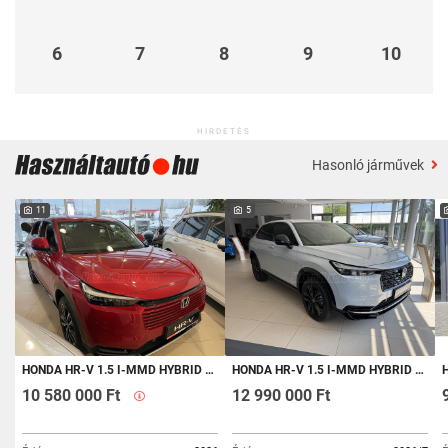
6
7
8
9
10
HIRDETÉS
Hasonló járművek
11
5
HONDA HR-V 1.5 I-MMD HYBRID ELEGANCE ECVT 26' AZONNAL ELVIHETŐ
HONDA HR-V 1.5 I-MMD HYBRID ADVANCE SPORT ECVT 2027-ES MODELLÉV
H
10 580 000 Ft
12 990 000 Ft