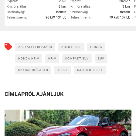
Évjárat:
2026
Évjárat:
2026/7
É
Km. óra állás:
6 km
Km. óra állás:
3 km
K
Üzemanyag:
Benzin
Üzemanyag:
Benzin
Ü
Teljesítmény:
96 kW, 131 LE
Teljesítmény:
79 kW, 107 LE
T
ASZFALTTEREPJÁRÓ
AUTÓTESZT
HONDA
HONDA HR-V
HR-V
KOMPAKT SUV
SUV
SZABADIDŐ-AUTÓ
TESZT
ÚJ AUTÓ TESZT
CÍMLAPRÓL AJÁNLJUK