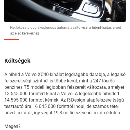
Hétfokozatú duplakuplungos automataváltó viszi a hibrid-hajtás erejét
az első kerekekhez
Költségek
A hibrid a Volvo XC40-kínálat legdrágább darabja, a legalsó
felszereltségi szintnél is többe kerül, mint a 247 lóerős
benzines T5 modell legjobban felszerelt változata, amelyet
13 545 000 forintért kínál a Volvo. A legolcsóbb hibridért
14 595 000 forintot kérnek. Az R-Design alapfelszereltségű
tesztautó ára 16 045 000 forinttól indul, de számos tétel
növeli az árát, így végül 19,3 millió szerepel az árcédulán.
Megéri?