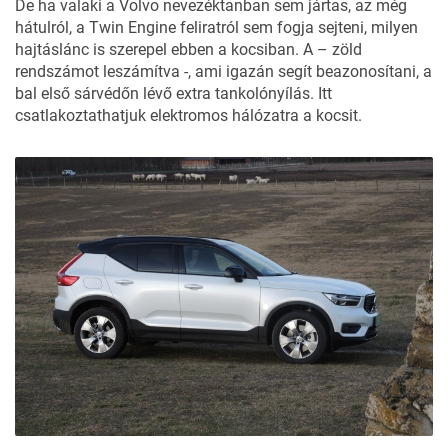
De ha valaki a Volvo nevezéktanban sem jártas, az még
hátulról, a Twin Engine feliratról sem fogja sejteni, milyen
hajtáslánc is szerepel ebben a kocsiban. A – zöld
rendszámot leszámítva -, ami igazán segít beazonosítani, a
bal első sárvédőn lévő extra tankolónyílás. Itt
csatlakoztathatjuk elektromos hálózatra a kocsit.