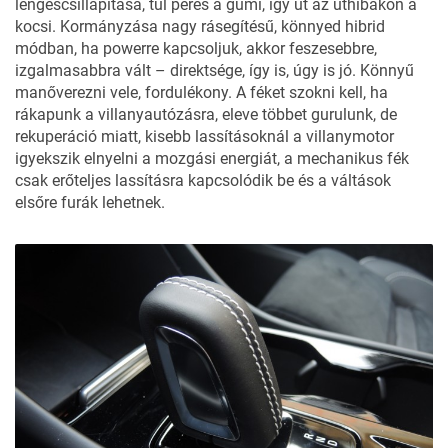
lengéscsillapítása, túl peres a gumi, így üt az úthibákon a
kocsi. Kormányzása nagy rásegítésű, könnyed hibrid
módban, ha powerre kapcsoljuk, akkor feszesebbre,
izgalmasabbra vált – direktsége, így is, úgy is jó. Könnyű
manőverezni vele, fordulékony. A féket szokni kell, ha
rákapunk a villanyautózásra, eleve többet gurulunk, de
rekuperáció miatt, kisebb lassításoknál a villanymotor
igyekszik elnyelni a mozgási energiát, a mechanikus fék
csak erőteljes lassításra kapcsolódik be és a váltások
elsőre furák lehetnek.