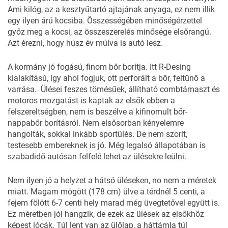
Ami kilóg, az a kesztyűtartó ajtajának anyaga, ez nem illik
egy ilyen árú kocsiba. Összességében minőségérzettel
győz meg a kocsi, az összeszerelés minősége elsőrangú.
Azt érezni, hogy húsz év múlva is autó lesz.
A kormány jó fogású, finom bőr borítja. Itt R-Desing
kialakítású, így ahol fogjuk, ott perforált a bőr, feltűnő a
varrása. Ülései feszes tömésűek, állítható combtámaszt és
motoros mozgatást is kaptak az elsők ebben a
felszereltségben, nem is beszélve a kifinomult bőr-
nappabőr borításról. Nem elsősorban kényelemre
hangolták, sokkal inkább sportülés. De nem szorít,
testesebb embereknek is jó. Még legalsó állapotában is
szabadidő-autósan felfelé lehet az ülésekre leülni.
Nem ilyen jó a helyzet a hátsó üléseken, no nem a méretek
miatt. Magam mögött (178 cm) ülve a térdnél 5 centi, a
fejem fölött 6-7 centi hely marad még üvegtetővel együtt is.
Ez méretben jól hangzik, de ezek az ülések az elsőkhöz
képest lócák. Túl lent van az ülőlap, a háttámla túl