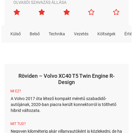
OLVASÓI SZAVAZÁS ÁLLÁSA
Külső
Belső
Technika
Vezetés
Költségek
Érté
Röviden – Volvo XC40 T5 Twin Engine R-
Design
MI EZ?
A Volvo 2017 óta létező kompakt méretű szabadidő-
autójának, 2020-ban piacra került konnektorról is tölthető
hibrid változata.
MIT TUD?
Negyven kilométerig akár villanyautóként is közlekedni, de ha