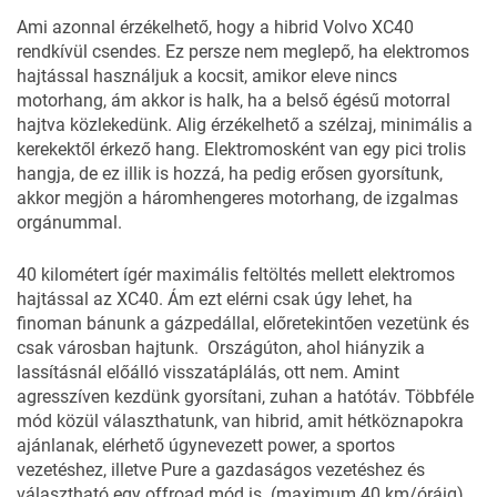
Ami azonnal érzékelhető, hogy a hibrid Volvo XC40
rendkívül csendes. Ez persze nem meglepő, ha elektromos
hajtással használjuk a kocsit, amikor eleve nincs
motorhang, ám akkor is halk, ha a belső égésű motorral
hajtva közlekedünk. Alig érzékelhető a szélzaj, minimális a
kerekektől érkező hang. Elektromosként van egy pici trolis
hangja, de ez illik is hozzá, ha pedig erősen gyorsítunk,
akkor megjön a háromhengeres motorhang, de izgalmas
orgánummal.
40 kilométert ígér maximális feltöltés mellett elektromos
hajtással az XC40. Ám ezt elérni csak úgy lehet, ha
finoman bánunk a gázpedállal, előretekintően vezetünk és
csak városban hajtunk. Országúton, ahol hiányzik a
lassításnál előálló visszatáplálás, ott nem. Amint
agresszíven kezdünk gyorsítani, zuhan a hatótáv. Többféle
mód közül választhatunk, van hibrid, amit hétköznapokra
ajánlanak, elérhető úgynevezett power, a sportos
vezetéshez, illetve Pure a gazdaságos vezetéshez és
választható egy offroad mód is. (maximum 40 km/óráig).