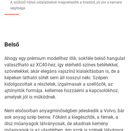
A szűkülő hátsó oldalablakok megnehezítik a tolatást, jól jön a kamera
segítsége
Belső
Ahogy egy prémium modellhez illik, sokféle belső hangulat
választható az XC40-hez, így elérhető színes betétekkel,
szövetekkel, akár elegáns vajszínű kialakításban is, de a
képeken látható sötét sem áll rosszul neki. Szépen
kidolgozottak a részletek, izgalmasak a szellőzők, az
ajtónyitók formája. kellemes hozzáérni a kapcsolókhoz,
amelyek jól is működnek.
Nem elsősorban anyagminőségben jeleskedik a Volvo, bár
sok anyag szép benne. Főként a kiegészítők, a fémek, a
dísz műanyagok látványosak, de akadnak kemény
műanyagok is az utastérben, ám azok is szépek látványra.