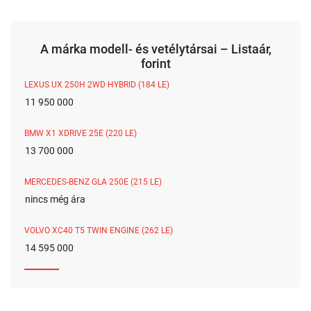
A márka modell- és vetélytársai – Listaár,
forint
LEXUS UX 250H 2WD HYBRID (184 LE)
11 950 000
BMW X1 XDRIVE 25E (220 LE)
13 700 000
MERCEDES-BENZ GLA 250E (215 LE)
nincs még ára
VOLVO XC40 T5 TWIN ENGINE (262 LE)
14 595 000