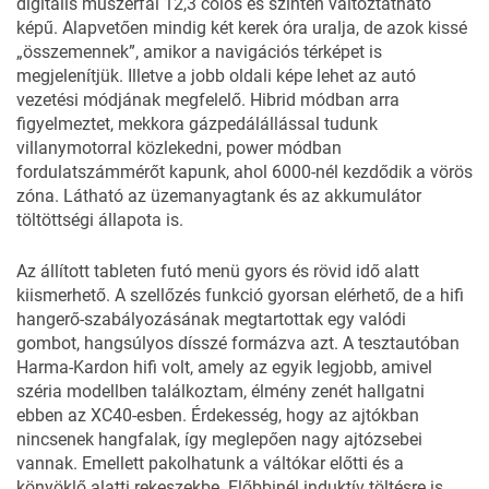
digitális műszerfal 12,3 colos és szintén változtatható
képű. Alapvetően mindig két kerek óra uralja, de azok kissé
„összemennek”, amikor a navigációs térképet is
megjelenítjük. Illetve a jobb oldali képe lehet az autó
vezetési módjának megfelelő. Hibrid módban arra
figyelmeztet, mekkora gázpedálállással tudunk
villanymotorral közlekedni, power módban
fordulatszámmérőt kapunk, ahol 6000-nél kezdődik a vörös
zóna. Látható az üzemanyagtank és az akkumulátor
töltöttségi állapota is.
Az állított tableten futó menü gyors és rövid idő alatt
kiismerhető. A szellőzés funkció gyorsan elérhető, de a hifi
hangerő-szabályozásának megtartottak egy valódi
gombot, hangsúlyos dísszé formázva azt. A tesztautóban
Harma-Kardon hifi volt, amely az egyik legjobb, amivel
széria modellben találkoztam, élmény zenét hallgatni
ebben az XC40-esben. Érdekesség, hogy az ajtókban
nincsenek hangfalak, így meglepően nagy ajtózsebei
vannak. Emellett pakolhatunk a váltókar előtti és a
könyöklő alatti rekeszekbe. Előbbinél induktív töltésre is