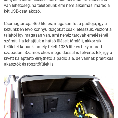
van lehetőség, ha telefonunk erre nem alkalmas, marad a
két USB-csatlakozó.
Csomagtartója 460 literes, magasan fut a padlója, így a
kezünkben lévő könnyű dolgokat csak letesszük, viszont a
talajtól így magasan van, ami nehéz tárgyak emelésénél
számít. Ha lehajtjuk a hátsó ülések támláit, akkor sík
felületet kapunk, amely felett 1336 literes hely marad
szabadon. Számos okos megoldással is felvértezték, így a
kivett kalaptartó elrejthető a padló alá, de vannak praktikus
akasztók és rögzítőfülek is.