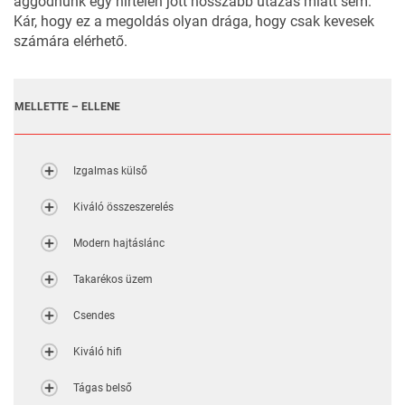
aggódnunk egy hirtelen jött hosszabb utazás miatt sem.
Kár, hogy ez a megoldás olyan drága, hogy csak kevesek
számára elérhető.
MELLETTE – ELLENE
Izgalmas külső
Kiváló összeszerelés
Modern hajtáslánc
Takarékos üzem
Csendes
Kiváló hifi
Tágas belső