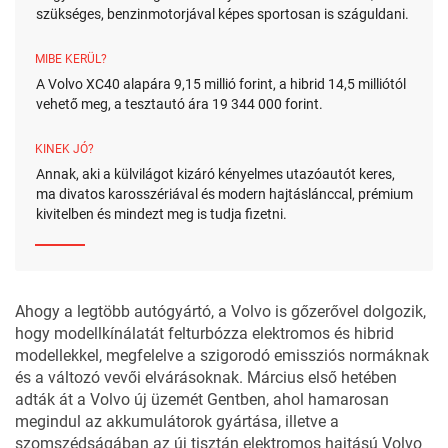
szükséges, benzinmotorjával képes sportosan is száguldani.
MIBE KERÜL?
A Volvo XC40 alapára 9,15 millió forint, a hibrid 14,5 milliótól
vehető meg, a tesztautó ára 19 344 000 forint.
KINEK JÓ?
Annak, aki a külvilágot kizáró kényelmes utazóautót keres,
ma divatos karosszériával és modern hajtáslánccal, prémium
kivitelben és mindezt meg is tudja fizetni.
Ahogy a legtöbb autógyártó, a Volvo is gőzerővel dolgozik,
hogy modellkínálatát felturbózza elektromos és hibrid
modellekkel, megfelelve a szigorodó emissziós normáknak
és a változó vevői elvárásoknak. Március első hetében
adták át a
Volvo új üzemét Gentben
, ahol hamarosan
megindul az akkumulátorok gyártása, illetve a
szomszédságában az új tisztán elektromos hajtású
Volvo