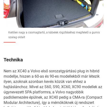
Kellően nagy a csomagtartó, a kábelek rögzítéséhez megfelelő a gumis
szalag oldalt
Technika
Nem az XC40 a Volvo első sorozatgyártású plug in hibrid
modellje, hiszen a 60-as és 90-es modellekből már létezik
ilyen, azoknak azonban kevés közük van ehhez a
hajtáslánchoz. Mivel az S60, S90, XC60, XC90 modellek az
úgynevezett SPA platformra, a Volvo nagyobbik
padlólemezére épülnek, az XC40 pedig a CMA-ra (Compact
Modular Architecture), így a mérnököknek új rendszert