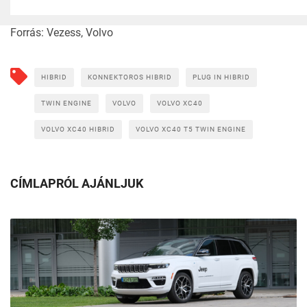
Forrás:
Vezess, Volvo
HIBRID
KONNEKTOROS HIBRID
PLUG IN HIBRID
TWIN ENGINE
VOLVO
VOLVO XC40
VOLVO XC40 HIBRID
VOLVO XC40 T5 TWIN ENGINE
CÍMLAPRÓL AJÁNLJUK