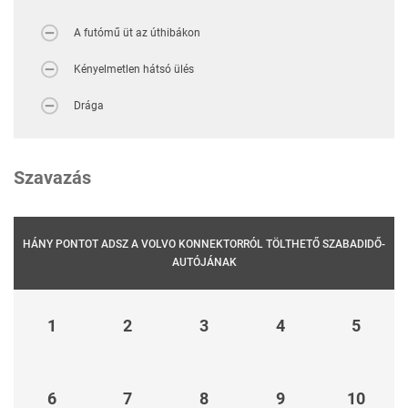
A futómű üt az úthibákon
Kényelmetlen hátsó ülés
Drága
Szavazás
HÁNY PONTOT ADSZ A VOLVO KONNEKTORRÓL TÖLTHETŐ SZABADIDŐ-
AUTÓJÁNAK
1
2
3
4
5
6
7
8
9
10