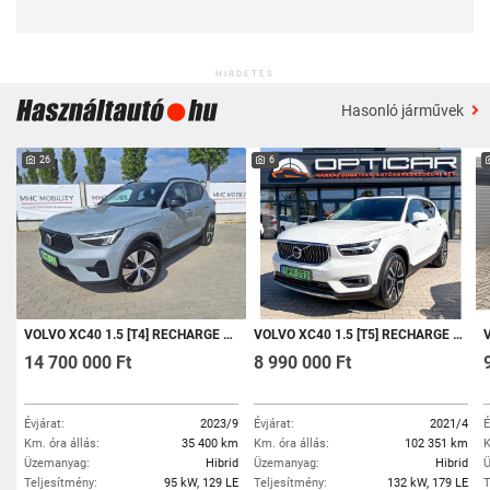
HIRDETÉS
Hasonló járművek
26
6
VOLVO XC40 1.5 [T4] RECHARGE PLUS DARK DCT MAGYARORSZÁGI! ÁFÁS! GARANCIÁLIS!
VOLVO XC40 1.5 [T5] RECHARGE ULTIMATE BRIGHT DCT TETŐ!NAVI!APP!LED!360KAMERA!BŐR!ÜLÉSKORMÁNYFŰTÉS!MO.I!1.TULAJ!102.351KM!
VO
14 700 000 Ft
8 990 000 Ft
Évjárat:
2023/9
Évjárat:
2021/4
É
Km. óra állás:
35 400 km
Km. óra állás:
102 351 km
K
Üzemanyag:
Hibrid
Üzemanyag:
Hibrid
Ü
Teljesítmény:
95 kW, 129 LE
Teljesítmény:
132 kW, 179 LE
T