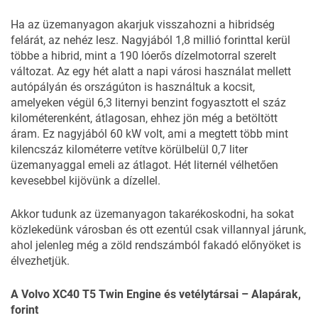
Ha az üzemanyagon akarjuk visszahozni a hibridség
felárát, az nehéz lesz. Nagyjából 1,8 millió forinttal kerül
többe a hibrid, mint a 190 lóerős dízelmotorral szerelt
változat. Az egy hét alatt a napi városi használat mellett
autópályán és országúton is használtuk a kocsit,
amelyeken végül 6,3 liternyi benzint fogyasztott el száz
kilométerenként, átlagosan, ehhez jön még a betöltött
áram. Ez nagyjából 60 kW volt, ami a megtett több mint
kilencszáz kilométerre vetítve körülbelül 0,7 liter
üzemanyaggal emeli az átlagot. Hét liternél vélhetően
kevesebbel kijövünk a dízellel.
Akkor tudunk az üzemanyagon takarékoskodni, ha sokat
közlekedünk városban és ott ezentúl csak villannyal járunk,
ahol jelenleg még a zöld rendszámból fakadó előnyöket is
élvezhetjük.
A Volvo XC40 T5 Twin Engine és vetélytársai – Alapárak,
forint