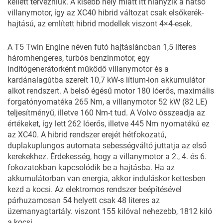
kellett tervezniük. A kisebb hely miatt itt hiányzik a hátsó
villanymotor, így az XC40 hibrid változat csak elsőkerék-
hajtású, az említett hibrid modellek viszont 4×4-esek.
A T5 Twin Engine néven futó hajtásláncban 1,5 literes
háromhengeres, turbós benzinmotor, egy
indítógenerátorként működő villanymotor és a
kardánalagútba szerelt 10,7 kW-s lítium-ion akkumulátor
alkot rendszert. A belső égésű motor 180 lóerős, maximális
forgatónyomatéka 265 Nm, a villanymotor 52 kW (82 LE)
teljesítményű, illetve 160 Nm-t tud. A Volvo összeadja az
értékeket, így lett 262 lóerős, illetve 445 Nm nyomatékú ez
az XC40. A hibrid rendszer erejét hétfokozatú,
duplakuplungos automata sebességváltó juttatja az első
kerekekhez. Érdekesség, hogy a villanymotor a 2., 4. és 6.
fokozatokban kapcsolódik be a hajtásba. Ha az
akkumulátorban van energia, akkor induláskor kettesben
kezd a kocsi. Az elektromos rendszer beépítésével
párhuzamosan 54 helyett csak 48 literes az
üzemanyagtartály. viszont 155 kilóval nehezebb, 1812 kiló
a kocsi.