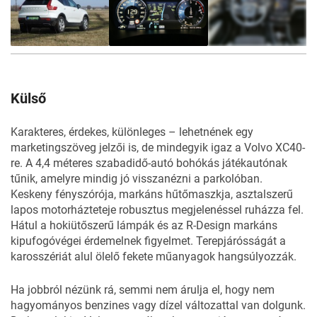
31
FOTÓ
Külső
Karakteres, érdekes, különleges – lehetnének egy
marketingszöveg jelzői is, de mindegyik igaz a Volvo XC40-
re. A 4,4 méteres szabadidő-autó bohókás játékautónak
tűnik, amelyre mindig jó visszanézni a parkolóban.
Keskeny fényszórója, markáns hűtőmaszkja, asztalszerű
lapos motorházteteje robusztus megjelenéssel ruházza fel.
Hátul a hokiütőszerű lámpák és az R-Design markáns
kipufogóvégei érdemelnek figyelmet. Terepjárósságát a
karosszériát alul ölelő fekete műanyagok hangsúlyozzák.
Ha jobbról nézünk rá, semmi nem árulja el, hogy nem
hagyományos benzines vagy dízel változattal van dolgunk.