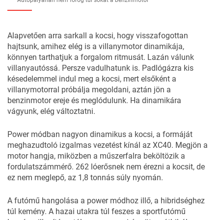
Alapvetően arra sarkall a kocsi, hogy visszafogottan
hajtsunk, amihez elég is a villanymotor dinamikája,
könnyen tarthatjuk a forgalom ritmusát. Lazán válunk
villanyautóssá. Persze vadulhatunk is. Padlógázra kis
késedelemmel indul meg a kocsi, mert elsőként a
villanymotorral próbálja megoldani, aztán jön a
benzinmotor ereje és meglódulunk. Ha dinamikára
vágyunk, elég változtatni.
Power módban nagyon dinamikus a kocsi, a formáját
meghazudtoló izgalmas vezetést kínál az XC40. Megjön a
motor hangja, miközben a műszerfalra beköltözik a
fordulatszámmérő. 262 lóerősnek nem érezni a kocsit, de
ez nem meglepő, az 1,8 tonnás súly nyomán.
A futómű hangolása a power módhoz illő, a hibridséghez
túl kemény. A hazai utakra túl feszes a sportfutómű