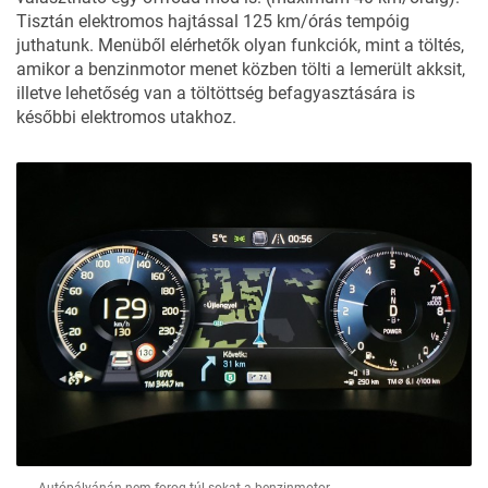
Tisztán elektromos hajtással 125 km/órás tempóig
juthatunk. Menüből elérhetők olyan funkciók, mint a töltés,
amikor a benzinmotor menet közben tölti a lemerült akksit,
illetve lehetőség van a töltöttség befagyasztására is
későbbi elektromos utakhoz.
Autópályánán nem forog túl sokat a benzinmotor