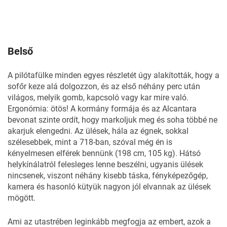
Belső
A pilótafülke minden egyes részletét úgy alakították, hogy a
sofőr keze alá dolgozzon, és az első néhány perc után
világos, melyik gomb, kapcsoló vagy kar mire való.
Ergonómia: ötös! A kormány formája és az Alcantara
bevonat szinte ordít, hogy markoljuk meg és soha többé ne
akarjuk elengedni. Az ülések, hála az égnek, sokkal
szélesebbek, mint a 718-ban, szóval még én is
kényelmesen elférek bennünk (198 cm, 105 kg). Hátsó
helykínálatról felesleges lenne beszélni, ugyanis ülések
nincsenek, viszont néhány kisebb táska, fényképezőgép,
kamera és hasonló kütyük nagyon jól elvannak az ülések
mögött.
Ami az utastrében leginkább megfogja az embert, azok a