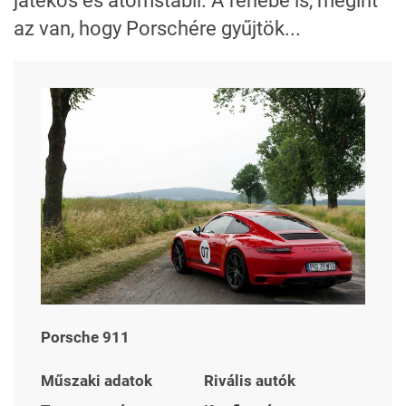
játékos és atomstabil. A fenébe is, megint
az van, hogy Porschére gyűjtök...
Porsche 911
Műszaki adatok
Rivális autók