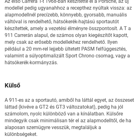
Az első Carrera T-t 1968-ban készítette el a Porsche, az új
modellel pedig ugyanahhoz a recepthez nyúltak vissza: az
alapmodellnél precízebb, könnyebb, gyorsabb, manuális
váltóval is rendelhető, hátsókerék-hajtású sportautót
készítettek, amely a vezetési élményre összpontosít. A T a
911 Carrerán alapul, de számos olyan kiegészítőt kapott,
mely csak az erősebb modellekhez rendelhető. Ilyen
például a 20 mm-rel lejjebb ültetett PASM felfüggesztés,
valamint a súlyoptimalizált Sport Chrono csomag, vagy a
hátsókerék-kormányzás.
Külső
A 911-es az a sportautó, amiből ha láttál egyet, az összeset
láttad (kivéve a GT2 és GT3 változatokat), pedig ha jól
számolom, nyolc különböző van a kínálatban. Külsőre
mindegyik csak minimálisan tér el az alapmodelltől, de ha
alaposan szemügyre vesszük, megtaláljuk a
különbségeket.