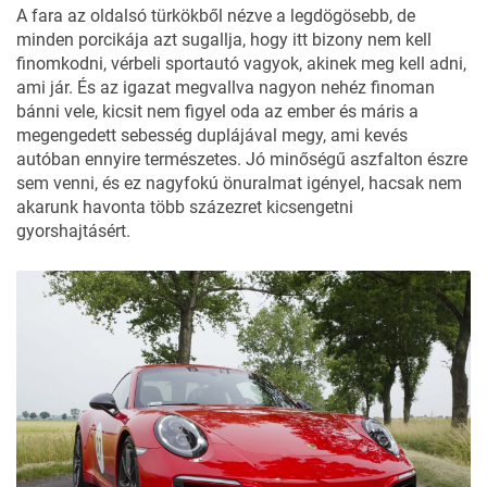
A fara az oldalsó türkökből nézve a legdögösebb, de
minden porcikája azt sugallja, hogy itt bizony nem kell
finomkodni, vérbeli sportautó vagyok, akinek meg kell adni,
ami jár. És az igazat megvallva nagyon nehéz finoman
bánni vele, kicsit nem figyel oda az ember és máris a
megengedett sebesség duplájával megy, ami kevés
autóban ennyire természetes. Jó minőségű aszfalton észre
sem venni, és ez nagyfokú önuralmat igényel, hacsak nem
akarunk havonta több százezret kicsengetni
gyorshajtásért.