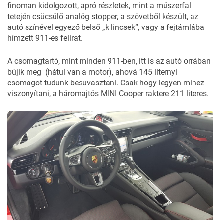
finoman kidolgozott, apró részletek, mint a műszerfal
tetején csücsülő analóg stopper, a szövetből készült, az
autó színével egyező belső „kilincsek”, vagy a fejtámlába
hímzett 911-es felirat.
A csomagtartó, mint minden 911-ben, itt is az autó orrában
bújik meg (hátul van a motor), ahová 145 liternyi
csomagot tudunk besuvasztani. Csak hogy legyen mihez
viszonyítani, a háromajtós MINI Cooper raktere 211 literes.