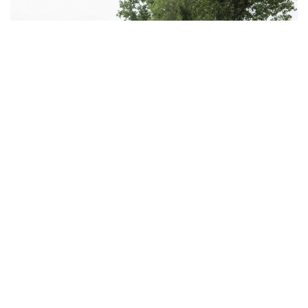
MELLETTE – ELLENE
Színtiszta vezetési élmény