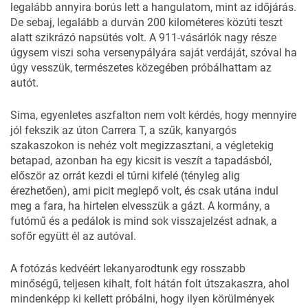
legalább annyira borús lett a hangulatom, mint az időjárás.
De sebaj, legalább a durván 200 kilométeres közúti teszt
alatt szikrázó napsütés volt. A 911-vásárlók nagy része
úgysem viszi soha versenypályára saját verdáját, szóval ha
úgy vesszük, természetes közegében próbálhattam az
autót.
Sima, egyenletes aszfalton nem volt kérdés, hogy mennyire
jól fekszik az úton Carrera T, a szűk, kanyargós
szakaszokon is nehéz volt megizzasztani, a végletekig
betapad, azonban ha egy kicsit is veszít a tapadásból,
először az orrát kezdi el túrni kifelé (tényleg alig
érezhetően), ami picit meglepő volt, és csak utána indul
meg a fara, ha hirtelen elvesszük a gázt. A kormány, a
futómű és a pedálok is mind sok visszajelzést adnak, a
sofőr együtt él az autóval.
A fotózás kedvéért lekanyarodtunk egy rosszabb
minőségű, teljesen kihalt, folt hátán folt útszakaszra, ahol
mindenképp ki kellett próbálni, hogy ilyen körülmények