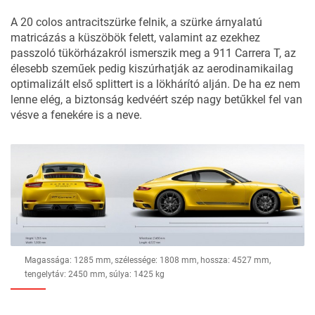
A 20 colos antracitszürke felnik, a szürke árnyalatú
matricázás a küszöbök felett, valamint az ezekhez
passzoló tükörházakról ismerszik meg a 911 Carrera T, az
élesebb szeműek pedig kiszúrhatják az aerodinamikailag
optimalizált első splittert is a lökhárító alján. De ha ez nem
lenne elég, a biztonság kedvéért szép nagy betűkkel fel van
vésve a fenekére is a neve.
Magassága: 1285 mm, szélessége: 1808 mm, hossza: 4527 mm,
tengelytáv: 2450 mm, súlya: 1425 kg