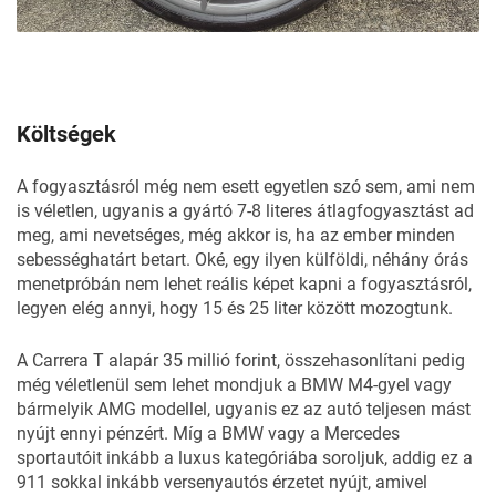
Költségek
A fogyasztásról még nem esett egyetlen szó sem, ami nem
is véletlen, ugyanis a gyártó 7-8 literes átlagfogyasztást ad
meg, ami nevetséges, még akkor is, ha az ember minden
sebességhatárt betart. Oké, egy ilyen külföldi, néhány órás
menetpróbán nem lehet reális képet kapni a fogyasztásról,
legyen elég annyi, hogy 15 és 25 liter között mozogtunk.
A Carrera T alapár 35 millió forint, összehasonlítani pedig
még véletlenül sem lehet mondjuk a BMW M4-gyel vagy
bármelyik AMG modellel, ugyanis ez az autó teljesen mást
nyújt ennyi pénzért. Míg a BMW vagy a Mercedes
sportautóit inkább a luxus kategóriába soroljuk, addig ez a
911 sokkal inkább versenyautós érzetet nyújt, amivel