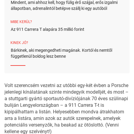
Mindent, ami ahhoz kell, hogy fülig érő szájjal, erős izgalmi
állapotban, adrenalintól betépve szállj ki egy autóból
MIBE KERÜL?
Az 911 Carrera T alapára 35 millió forint
KINEK JÓ?
Bárkinek, aki megengedheti magának. Kortól és nemtől
függetlenül boldog lesz benne
Volt szerencsém vezetni az utóbbi egy-két évben a Porsche
jelenlegi kínálatának szinte mindegyik modelljét, és most –
a stuttgarti gyártó
sportautó-divíziójának 70 éves
szülinapi
buliján Lengyelországban – a 911 Carrera T-t is
kipipálhattam a listán. Helyesebben mondva átrakhatom
arra a listára, amin azok az autók szerepelnek, amelyek
potenciális versenyzők, ha beakad az ötöslottó. (Venni
kellene egy szelvényt!)