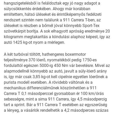
hangszigetelésből is feláldoztak egy jó nagy adagot a
súlycsökkentés érdekében. Ahogy már korábban
említettem, hátsó üléseket és érintőképernyős fedélzeti
rendszert szintén nem találunk a 911 Carrera T-ben, az
üléseket is részben a bőrnél jóval könnyebb Sport-Tex
szövetkárpit borítja. A sok elhagyott apróság eredménye 20
kilogramm megtakarítás a kiindulási alaphoz képest, így az
autó 1425 kg-ot nyom a mérlegen.
A két turbóval töltött, hathengeres boxermotor
teljesítménye 370 lóerő, nyomatékból pedig 1750-es
fordulattól egészen 5000-ig 450 Nm vár bevetésre. Mivel az
alapmodellnél könnyebb az autó, javult a súly-lóerő arány
is, így már csak 3,85 kg-ot kell cipelnie egyetlen lóerőnek a
purista modell esetében. A rövidebb váltónak és a
mechanikus differenciálműnek köszönhetően a 911
Carrera T 0,1 másodperccel gyorsabban ér 100 km/órás
sebességre, mint a sima 911 Carrera, így 4,5 másodpercig
tart a sprint. Bár a 911 Carrera T esetében az egyszerűség
a lényeg, a vásárlók rendelhetik a 4,2 másodperces százas