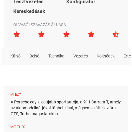
Tesztvezetés
Konfigurátor
Kereskedések
OLVASÓI SZAVAZÁS ÁLLÁSA
Külső
Belső
Technika
Vezetés
Költségek
Érté
MI EZ?
A Porsche egyik legújabb sportautója, a 911 Carrera T, amely
az alapmodellnél jóval többet kínál, mégsem száll el az ára
GTS, Turbo magaslatokba
MIT TUD?