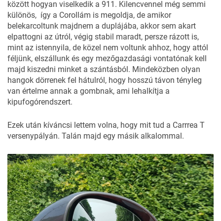
között hogyan viselkedik a 911. Kilencvennel még semmi
különös, így a Corollám is megoldja, de amikor
belekarcoltunk majdnem a duplájába, akkor sem akart
elpattogni az útról, végig stabil maradt, persze rázott is,
mint az istennyila, de közel nem voltunk ahhoz, hogy attól
féljünk, elszállunk és egy mezőgazdasági vontatónak kell
majd kiszedni minket a szántásból. Mindeközben olyan
hangok dörrenek fel hátulról, hogy hosszú távon tényleg
van értelme annak a gombnak, ami lehalkítja a
kipufogórendszert.
Ezek után kíváncsi lettem volna, hogy mit tud a Carrrea T
versenypályán. Talán majd egy másik alkalommal.