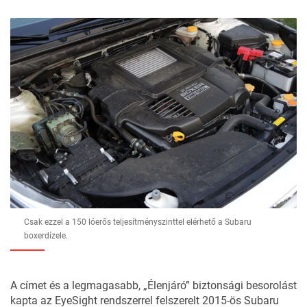
Csak ezzel a 150 lóerős teljesítményszinttel elérhető a Subaru
boxerdízele.
A címet és a legmagasabb, „Élenjáró” biztonsági besorolást
kapta az EyeSight rendszerrel felszerelt 2015-ös Subaru