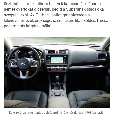
ösztönösen használható belterek kapcsán általában a
német gyártókat dicsérjük, pedig a Subarunak sincs oka
szégyenkezni. Az Outback sallangmentessége a
kilencvenes évek öröksége, szerencsére lilás-zöldes, furcsa
pacamintás kárpitok nélkül.
Egyszerű, sallangmentes belső, ami néhány részletével 1998-ba repít