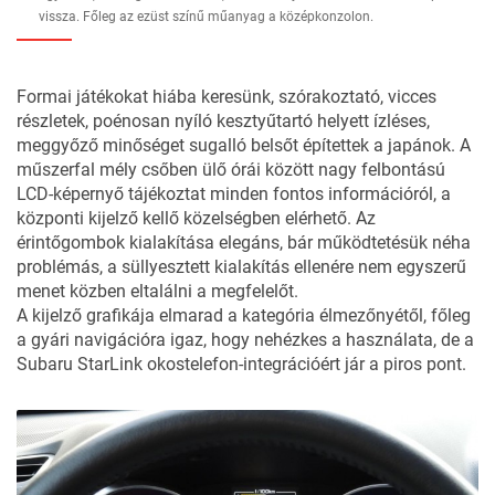
vissza. Főleg az ezüst színű műanyag a középkonzolon.
Formai játékokat hiába keresünk, szórakoztató, vicces
részletek, poénosan nyíló kesztyűtartó helyett ízléses,
meggyőző minőséget sugalló belsőt építettek a japánok. A
műszerfal mély csőben ülő órái között nagy felbontású
LCD-képernyő tájékoztat minden fontos információról, a
központi kijelző kellő közelségben elérhető. Az
érintőgombok kialakítása elegáns, bár működtetésük néha
problémás, a süllyesztett kialakítás ellenére nem egyszerű
menet közben eltalálni a megfelelőt.
A kijelző grafikája elmarad a kategória élmezőnyétől, főleg
a gyári navigációra igaz, hogy nehézkes a használata, de a
Subaru StarLink okostelefon-integrációért jár a piros pont.