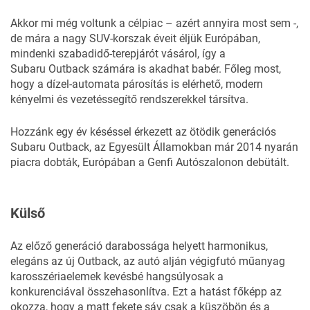
Akkor mi még voltunk a célpiac – azért annyira most sem -,
de mára a nagy SUV-korszak éveit éljük Európában,
mindenki szabadidő-terepjárót vásárol, így a
Subaru Outback számára is akadhat babér. Főleg most,
hogy a dízel-automata párosítás is elérhető, modern
kényelmi és vezetéssegítő rendszerekkel társítva.
Hozzánk egy év késéssel érkezett az ötödik generációs
Subaru Outback, az Egyesült Államokban már 2014 nyarán
piacra dobták, Európában a Genfi Autószalonon debütált.
Külső
Az előző generáció darabossága helyett harmonikus,
elegáns az új Outback, az autó alján végigfutó műanyag
karosszériaelemek kevésbé hangsúlyosak a
konkurenciával összehasonlítva. Ezt a hatást főképp az
okozza, hogy a matt fekete sáv csak a küszöbön és a