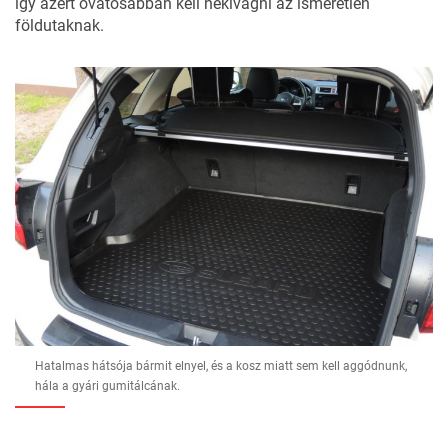
így azért óvatosabban kell nekivágni az ismeretlen
földutaknak.
Hatalmas hátsója bármit elnyel, és a kosz miatt sem kell aggódnunk,
hála a gyári gumitálcának.