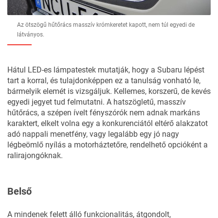
Az ötszögű hűtőrács masszív krómkeretet kapott, nem túl egyedi de
látványos.
Hátul LED-es lámpatestek mutatják, hogy a Subaru lépést
tart a korral, és tulajdonképpen ez a tanulság vonható le,
bármelyik elemét is vizsgáljuk. Kellemes, korszerű, de kevés
egyedi jegyet tud felmutatni. A hatszögletű, masszív
hűtőrács, a szépen ívelt fényszórók nem adnak markáns
karaktert, elkelt volna egy a konkurenciától eltérő alakzatot
adó nappali menetfény, vagy legalább egy jó nagy
légbeömlő nyílás a motorháztetőre, rendelhető opcióként a
ralirajongóknak.
Belső
A mindenek felett álló funkcionalitás, átgondolt,