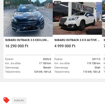
6
16
SUBARU OUTBACK 2.5 EXCLUSIVE CROSS CVT
SUBARU OUTBACK 2.0 D ACTIVE EYESIGHT (AUTOMATA) MAGYARORSZÁGI/SÉRÜLÉSMENTES
S
16 290 000 Ft
4 999 000 Ft
Évjárat:
2025/6
Évjárat:
2017/3
É
Km. óra állás:
17 100 km
Km. óra állás:
119 738 km
K
Üzemanyag:
Benzin
Üzemanyag:
Dízel
Ü
Teljesítmény:
124 kW, 169 LE
Teljesítmény:
110 kW, 150 LE
T
SUBARU