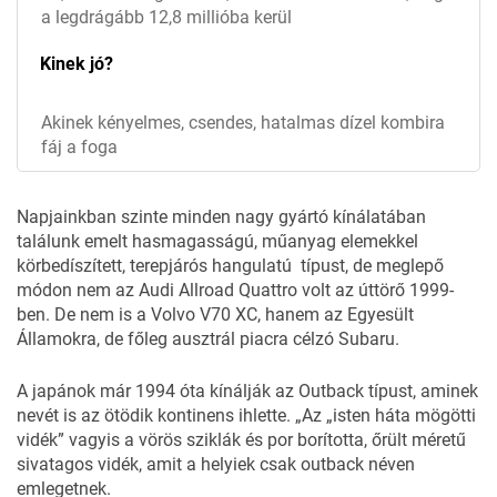
a legdrágább 12,8 millióba kerül
Kinek jó?
Akinek kényelmes, csendes, hatalmas dízel kombira
fáj a foga
Napjainkban szinte minden nagy gyártó kínálatában
találunk emelt hasmagasságú, műanyag elemekkel
körbedíszített, terepjárós hangulatú típust, de meglepő
módon nem az Audi Allroad Quattro volt az úttörő 1999-
ben. De nem is a Volvo V70 XC, hanem az Egyesült
Államokra, de főleg ausztrál piacra célzó Subaru.
A japánok már 1994 óta kínálják az Outback típust, aminek
nevét is az ötödik kontinens ihlette. „Az „isten háta mögötti
vidék” vagyis a vörös sziklák és por borította, őrült méretű
sivatagos vidék, amit a helyiek csak outback néven
emlegetnek.