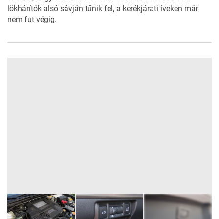
lökhárítók alsó sávján tűnik fel, a kerékjárati íveken már
nem fut végig.