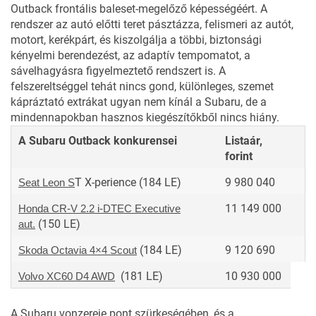
Outback frontális baleset-megelőző képességéért. A
rendszer az autó előtti teret pásztázza, felismeri az autót,
motort, kerékpárt, és kiszolgálja a többi, biztonsági
kényelmi berendezést, az adaptív tempomatot, a
sávelhagyásra figyelmeztető rendszert is. A
felszereltséggel tehát nincs gond, különleges, szemet
kápráztató extrákat ugyan nem kínál a Subaru, de a
mindennapokban hasznos kiegészítőkből nincs hiány.
A Subaru Outback konkurensei
Listaár,
forint
T X-perience (184 LE)
9 980 040
Seat Leon S
11 149 000
Honda CR-V 2.2 i-DTEC Executive
(150 LE)
aut.
(184 LE)
9 120 690
Skoda Octavia 4×4 Scout
(181 LE)
10 930 000
Volvo XC60 D4 AWD
A Subaru vonzereje pont szürkeségében, és a