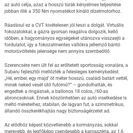
az autó célja, azaz a hosszú túrák kényelmes teljesítése
jobban illik a 350 Nm nyomatékot kínáló dízelmotorhoz.
Ráadásul ez a CVT kivételesen jól teszi a dolgát. Virtuális
fokozatokkal, a gázra gyorsan reagálva dolgozik, kellő
időben, a hagyományos egységeket utánozva visszaejti a
fordulatot, így a fokozatmentes váltókra jellemző bántó
motorüvöltetés jelensége nem annyira szembeötlő.
Szerencsére nem ült fel az erőltetett sportosság vonalára, a
Subaru fejlesztői mellőzték a felesleges keménykedést.
„Hé, ember, egy majd’ öt méter hosszú, családi batárt vettél,
minek neked vesét ütő futómű?” – gondolhatták, és
engedtek a ringásnak, a ballonos 18 colos, /60-as
abroncsoknak. Ennek köszönhetően az autó viselkedése is
méltó méreteihez, stabilan, de lágyan fut, a szimmetrikus,
állandó összkerékhajtás nagy biztonságérzetet ad.
Az elődhöz képest közvetlenebb a kormányzás, sokkal
merevebb, és legfőképp csendesebb a karosszéria, az 1,6