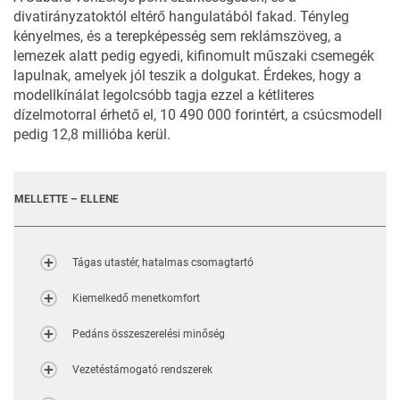
divatirányzatoktól eltérő hangulatából fakad. Tényleg
kényelmes, és a terepképesség sem reklámszöveg, a
lemezek alatt pedig egyedi, kifinomult műszaki csemegék
lapulnak, amelyek jól teszik a dolgukat. Érdekes, hogy a
modellkínálat legolcsóbb tagja ezzel a kétliteres
dízelmotorral érhető el, 10 490 000 forintért, a csúcsmodell
pedig 12,8 millióba kerül.
MELLETTE – ELLENE
Tágas utastér, hatalmas csomagtartó
Kiemelkedő menetkomfort
Pedáns összeszerelési minőség
Vezetéstámogató rendszerek