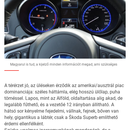
Magyarul is tud, a kijelző minden információt megad, ami szükséges
A térérzet jó, az üléseken érződik az amerikai/ausztrál piac
dominanciája: széles háttámla, elég hosszú ülőlap, puha
töméssel. Lapos, mint az Alföld, oldaltartása alig akad, de
legalább fűthető, és a vezetőé 12 irányban állítható. A
hátsó sor kényelme fejedelmi, vállnak, fejnek, bőven van
hely, gigantikus a lábtér, csak a Škoda Superb említhető
érdemi ellenfélként.