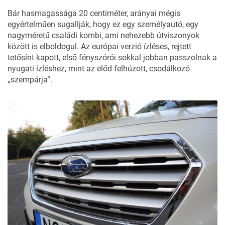
Bár hasmagassága 20 centiméter, arányai mégis
egyértelműen sugallják, hogy ez egy személyautó, egy
nagyméretű családi kombi, ami nehezebb útviszonyok
között is elboldogul. Az európai verzió ízléses, rejtett
tetősínt kapott, első fényszórói sokkal jobban passzolnak a
nyugati ízléshez, mint az előd felhúzott, csodálkozó
„szempárja”.