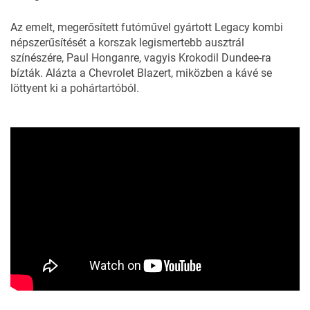
Az emelt, megerősített futóművel gyártott Legacy kombi
népszerűsítését a korszak legismertebb ausztrál
színészére, Paul Honganre, vagyis Krokodil Dundee-ra
bízták. Alázta a Chevrolet Blazert, miközben a kávé se
löttyent ki a pohártartóból.