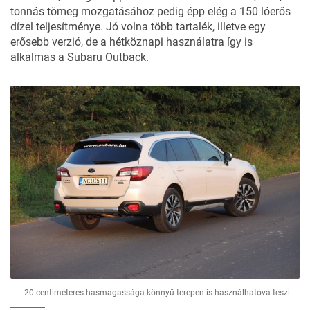
tonnás tömeg mozgatásához pedig épp elég a 150 lóerős
dízel teljesítménye. Jó volna több tartalék, illetve egy
erősebb verzió, de a hétköznapi használatra így is
alkalmas a Subaru Outback.
20 centiméteres hasmagassága könnyű terepen is használhatóvá teszi