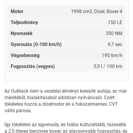
Motor
1998 cm3, Dízel, Boxer 4
Teljesítmény
150 LE
Nyomaték
350 NM
Gyorsulás (0-100 km/h)
9,7 sec
Végsebesség
195 km/h
Fogyasztás (vegyes)
5,9 l / 100 km
Az Outback nem a vezetési élményt keresők autója, ez már
méretéből, kialakításából adódóan nyilvánvaló. Ezért
tökéletes hozzá a dízelmotor és a fokozatmentes, CVT
váltó párosa.
Így tökéletes az egyensúly, és hiába kulturáltabb, tüzesebb
a 2,5 literes benzines boxer, az alacsonyabb fogyasztás, és