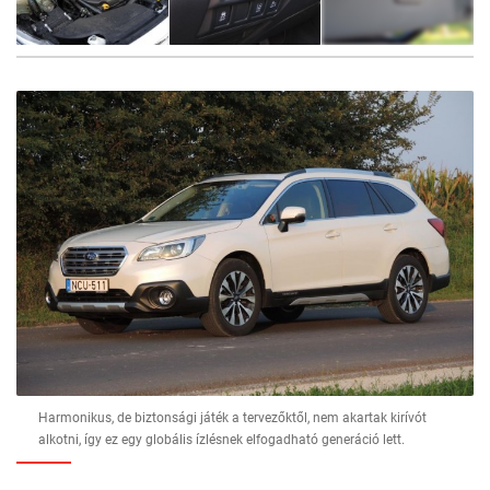
16
FOTÓ
Harmonikus, de biztonsági játék a tervezőktől, nem akartak kirívót
alkotni, így ez egy globális ízlésnek elfogadható generáció lett.