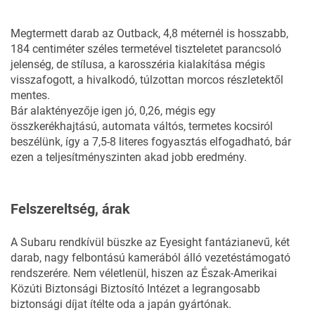
Megtermett darab az Outback, 4,8 méternél is hosszabb,
184 centiméter széles termetével tiszteletet parancsoló
jelenség, de stílusa, a karosszéria kialakítása mégis
visszafogott, a hivalkodó, túlzottan morcos részletektől
mentes.
Bár alaktényezője igen jó, 0,26, mégis egy
összkerékhajtású, automata váltós, termetes kocsiról
beszélünk, így a 7,5-8 literes fogyasztás elfogadható, bár
ezen a teljesítményszinten akad jobb eredmény.
Felszereltség, árak
A Subaru rendkívül büszke az Eyesight fantázianevű, két
darab, nagy felbontású kamerából álló vezetéstámogató
rendszerére. Nem véletlenül, hiszen az Észak-Amerikai
Közúti Biztonsági Biztosító Intézet a legrangosabb
biztonsági díjat ítélte oda a japán gyártónak.