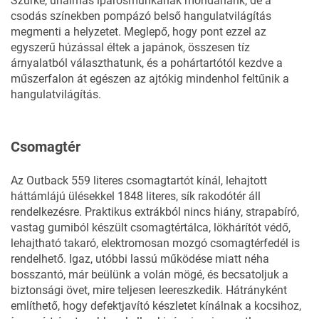
Szürke, unalmas iparosmunkának mondanánk, de a
csodás színekben pompázó belső hangulatvilágítás
megmenti a helyzetet. Meglepő, hogy pont ezzel az
egyszerű húzással éltek a japánok, összesen tíz
árnyalatból választhatunk, és a pohártartótól kezdve a
műszerfalon át egészen az ajtókig mindenhol feltűnik a
hangulatvilágítás.
Csomagtér
Az Outback 559 literes csomagtartót kínál, lehajtott
háttámlájú ülésekkel 1848 literes, sík rakodótér áll
rendelkezésre. Praktikus extrákból nincs hiány, strapabíró,
vastag gumiból készült csomagtértálca, lökhárítót védő,
lehajtható takaró, elektromosan mozgó csomagtérfedél is
rendelhető. Igaz, utóbbi lassú működése miatt néha
bosszantó, már beülünk a volán mögé, és becsatoljuk a
biztonsági övet, mire teljesen leereszkedik. Hátrányként
említhető, hogy defektjavító készletet kínálnak a kocsihoz,