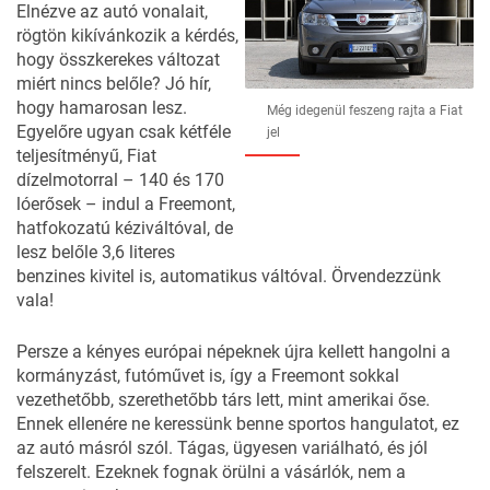
Elnézve az autó vonalait,
rögtön kikívánkozik a kérdés,
hogy összkerekes változat
miért nincs belőle? Jó hír,
hogy hamarosan lesz.
Még idegenül feszeng rajta a Fiat
Egyelőre ugyan csak kétféle
jel
teljesítményű, Fiat
dízelmotorral – 140 és 170
lóerősek – indul a Freemont,
hatfokozatú kéziváltóval, de
lesz belőle 3,6 literes
benzines kivitel is, automatikus váltóval. Örvendezzünk
vala!
Persze a kényes európai népeknek újra kellett hangolni a
kormányzást, futóművet is, így a Freemont sokkal
vezethetőbb, szerethetőbb társ lett, mint amerikai őse.
Ennek ellenére ne keressünk benne sportos hangulatot, ez
az autó másról szól. Tágas, ügyesen variálható, és jól
felszerelt. Ezeknek fognak örülni a vásárlók, nem a