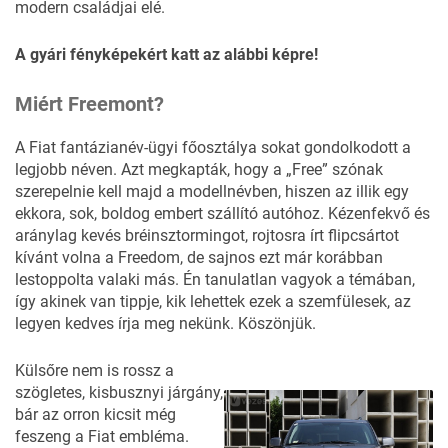
modern családjai elé.
A gyári fényképekért katt az alábbi képre!
Miért Freemont?
A Fiat fantázianév-ügyi főosztálya sokat gondolkodott a
legjobb néven. Azt megkapták, hogy a „Free” szónak
szerepelnie kell majd a modellnévben, hiszen az illik egy
ekkora, sok, boldog embert szállító autóhoz. Kézenfekvő és
aránylag kevés bréinsztormingot, rojtosra írt flipcsártot
kívánt volna a Freedom, de sajnos ezt már korábban
lestoppolta valaki más. Én tanulatlan vagyok a témában,
így akinek van tippje, kik lehettek ezek a szemfülesek, az
legyen kedves írja meg nekünk. Köszönjük.
Külsőre nem is rossz a
szögletes, kisbusznyi járgány,
bár az orron kicsit még
feszeng a Fiat embléma.