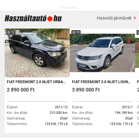
HIRDETÉS
Hasonló járművek
12
10
FIAT FREEMONT 2.0 MJET URBAN (7 SZEMÉLYES )
FIAT FREEMONT 2.0 MJET LOUNGE 4X4 (AUTOMATA) (7 SZEMÉLYES ) JC
FI
2 890 000 Ft
3 890 000 Ft
Évjárat:
2011/12
Évjárat:
2012/1
É
Km. óra állás:
310 000 km
Km. óra állás:
194 189 km
K
Üzemanyag:
Dízel
Üzemanyag:
Dízel
Ü
Teljesítmény:
125 kW, 170 LE
Teljesítmény:
125 kW, 170 LE
T