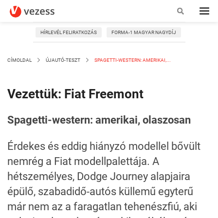
HÍRLEVÉL FELIRATKOZÁS
FORMA-1 MAGYAR NAGYDÍJ
CÍMOLDAL
ÚJAUTÓ-TESZT
SPAGETTI-WESTERN: AMERIKAI,...
Vezettük: Fiat Freemont
Spagetti-western: amerikai, olaszosan
Érdekes és eddig hiányzó modellel bővült
nemrég a Fiat modellpalettája. A
hétszemélyes, Dodge Journey alapjaira
épülő, szabadidő-autós küllemű egyterű
már nem az a faragatlan tehenészfiú, aki