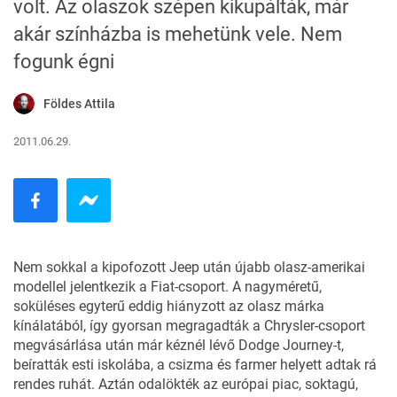
volt. Az olaszok szépen kikupálták, már
akár színházba is mehetünk vele. Nem
fogunk égni
Földes Attila
2011.06.29.
Nem sokkal a kipofozott Jeep után újabb olasz-amerikai
modellel jelentkezik a Fiat-csoport. A nagyméretű,
soküléses egyterű eddig hiányzott az olasz márka
kínálatából, így gyorsan megragadták a Chrysler-csoport
megvásárlása után már kéznél lévő Dodge Journey-t,
beíratták esti iskolába, a csizma és farmer helyett adtak rá
rendes ruhát. Aztán odalökték az európai piac, soktagú,