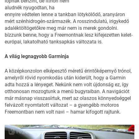
lopnak benzint, de itthon nem
aludnék nyugodtan, ha
ennyire védtelen lenne a tankban lötykölődő, aranyáron
mért szénhidrogén-származék. A rosszindulatú, irigykedő
adaléktöltögetőkre meg már nem is merek gondolni.
bízzunk benne, hogy a Freemontnak lesz kifejezetten kelet-
európai, lakatolható tanksapkás változata is.
A világ legnagyobb Garminja
A középkonzolon elképesztő méretű érintőképernyő trónol,
amelyről rövid nyomkodás után kiderült, hogy a Garmin
adta hozzá a lényeget. Nekünk nem volt újdonság ez, így
otthonosan mozogtunk a menü bugyraiban. A navigációt
már másnap visszasírtuk, mert az olaszos könnyedséggel
felvázolt nyomtatott változat – a gyengébb motoros
Freemontban nem volt navi – hamar kifogott rajtunk.