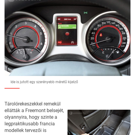
Ide is jutott egy szerényebb méretű kijelző
Tárolórekeszekkel remekül
ellátták a Freemont belsejét,
olyannyira, hogy szinte a
legpraktikusabb francia
modellek tervezői is