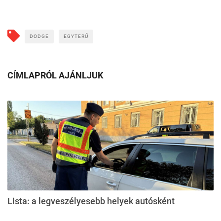
DODGE
EGYTERŰ
CÍMLAPRÓL AJÁNLJUK
Lista: a legveszélyesebb helyek autósként