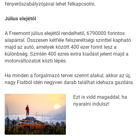
fényerőszabályzójával lehet felkapcsolni.
Július elejétől
A Freemont július elejétől rendelhető, 6790000 forintos
alapárral. Összesen kétféle felszereltségi szinttel kapható
majd az autó, amelyek között 400 ezer forint lesz a
különbség. Szintén 400 ezres extra kiadást jelent majd a
motorváltozatok közti lépés.
Ha minden a forgalmazó tervei szerint alakul, akkor az új,
nagy Fiatból idén negyven darab találhat idehaza gazdára.
Ezt is vidd magaddal, ha
nyaralni indulsz!