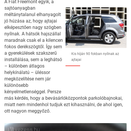
A Fiat Freemont egyik, a
sajtóanyagban
méltánytalanul elhanyagolt
jó húzása az, hogy ajtajai
elképesztően nagy szögben
nyílnak. A hátsók hajszállal
maradnak csak el a kilencen
fokos derékszögtől. Így sem
a gyerekülések szakszerű
Kis híján 90 fokban nyílnak az
installálása, sem a leghátsó
ajtajai
– különben átlagos
helykínálatú – üléssor
megközelítése nem jár
különösebb
kényelmetlenséggel. Persze
más kérdés, hogy a bevásárlóközpontok parkolóbajnokai,
miatt nem mindenhol tudjuk ezt kihasználni, de ahol igen,
ott nagyon meggyőző.