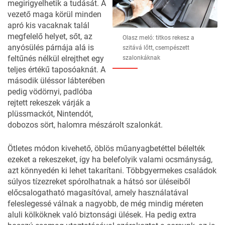
megirigyelhetik a tudását. A
vezető maga körül minden
apró kis vacaknak talál
megfelelő helyet, sőt, az
Olasz meló: titkos rekesz a
anyósülés párnája alá is
szitává lőtt, csempészett
feltűnés nélkül elrejthet egy
szalonkáknak
teljes értékű taposóaknát. A
második üléssor lábterében
pedig vödörnyi, padlóba
rejtett rekeszek várják a
plüssmackót, Nintendót,
dobozos sört, halomra mészárolt szalonkát.
Ötletes módon kivehető, öblös műanyagbetéttel bélelték
ezeket a rekeszeket, így ha belefolyik valami ocsmányság,
azt könnyedén ki lehet takarítani. Többgyermekes családok
súlyos tízezreket spórolhatnak a hátsó sor üléseiből
előcsalogatható magasítóval, amely használatával
feleslegessé válnak a nagyobb, de még mindig méreten
aluli kölköknek való biztonsági ülések. Ha pedig extra