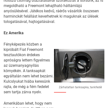
hosszú csomag utaztatásával szórakoztat a sorsunk, az is
megoldható a Freemont lehajtható háttámlájú
anyósülésével. Játékos kedvű, ráérős vásárlók összesen
harminckét felállást keverhetnek ki maguknak az ülések
tologatásával, hajtogatásával.
Ez Amerika
Fényképezés közben a
kipróbált Fiat Freemont
tesztautókon érdekes
apróságra lettem figyelmes
az üzemanyagnyílás
környékén. A tanksapkát
egyáltalán nem lehet bezárni.
Kulcslyukat hiába keresünk
rajta, de még a fém fedelet
Zárhatatlan tanksapka, tankfedél
sem tartja zárva nyelv.
Amerikában lehet, hogy nem