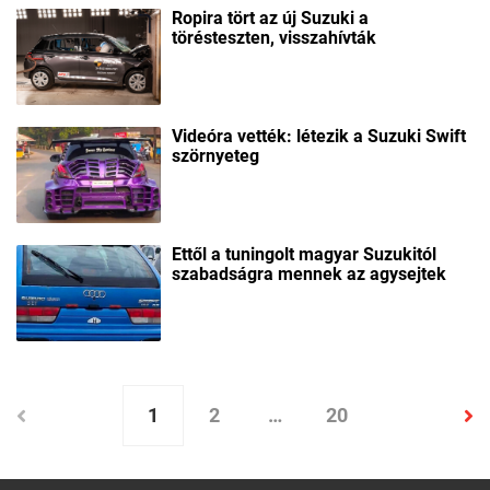
Ropira tört az új Suzuki a
törésteszten, visszahívták
Videóra vették: létezik a Suzuki Swift
szörnyeteg
Ettől a tuningolt magyar Suzukitól
szabadságra mennek az agysejtek
1
2
…
20