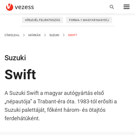
HÍRLEVÉL FELIRATKOZÁS
FORMA-1 MAGYAR NAGYDÍJ
CÍMOLDAL
MÁRKÁK
SUZUKI
SWIFT
Suzuki
Swift
A Suzuki Swift a magyar autógyártás első
„népautója” a Trabant-éra óta. 1983-tól erősíti a
Suzuki palettáját, főként három- és ötajtós
ferdehátúként.