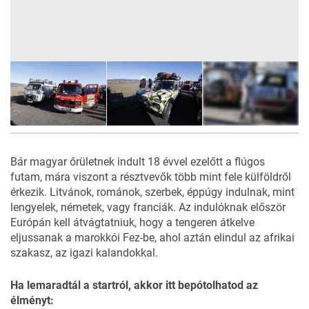
35
FOTÓ
Bár magyar őrületnek indult 18 évvel ezelőtt a flúgos
futam, mára viszont a résztvevők több mint fele külföldről
érkezik. Litvánok, románok, szerbek, éppúgy indulnak, mint
lengyelek, németek, vagy franciák. Az indulóknak először
Európán kell átvágtatniuk, hogy a tengeren átkelve
eljussanak a marokkói Fez-be, ahol aztán elindul az
afrikai
szakasz, az igazi kalandokkal
.
Ha lemaradtál a startról, akkor itt bepótolhatod az
élményt: