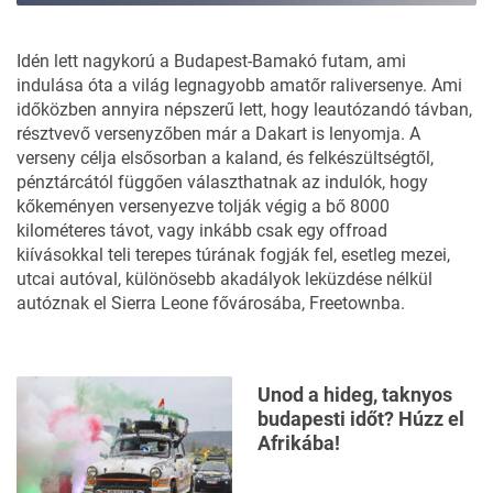
Idén lett nagykorú a
Budapest-Bamakó futam
, ami
indulása óta a világ legnagyobb amatőr raliversenye. Ami
időközben annyira népszerű lett, hogy leautózandó távban,
résztvevő versenyzőben már a Dakart is lenyomja. A
verseny célja elsősorban a kaland, és felkészültségtől,
pénztárcától függően választhatnak az indulók, hogy
kőkeményen versenyezve tolják végig a bő 8000
kilométeres távot, vagy inkább csak egy offroad
kiívásokkal teli terepes túrának fogják fel, esetleg mezei,
utcai autóval, különösebb akadályok leküzdése nélkül
autóznak el Sierra Leone fővárosába, Freetownba.
Unod a hideg, taknyos
budapesti időt? Húzz el
Afrikába!