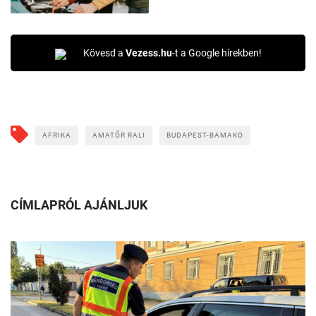
Kövesd a
Vezess.hu
-t a Google hírekben!
AFRIKA
AMATŐR RALI
BUDAPEST-BAMAKO
CÍMLAPRÓL AJÁNLJUK