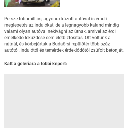
Persze többmilliós, agyonextrázott autóval is érheti
meglepetés az indulókat, de a legnagyobb kaland mindig
valami olyan autóval nekivágni az útnak, amivel az érdi
emelkedő leküzdése sem életbiztosítás. Ott voltunk a
rajtnál, és körbejártuk a Budaörsi repülőtér több száz
autótól, indulótól és temérdek érdeklődőtől zsúfolt betonját.
Katt a gelériára a többi képért: