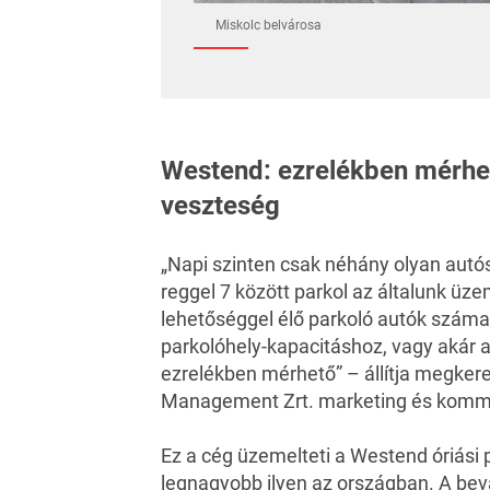
Miskolc belvárosa
Westend: ezrelékben mérhet
veszteség
„Napi szinten csak néhány olyan autós 
reggel 7 között parkol az általunk üze
lehetőséggel élő parkoló autók száma 
parkolóhely-kapacitáshoz, vagy akár 
ezrelékben mérhető” – állítja megker
Management Zrt. marketing és kommu
Ez a cég üzemelteti a Westend óriási
legnagyobb ilyen az országban. A bev