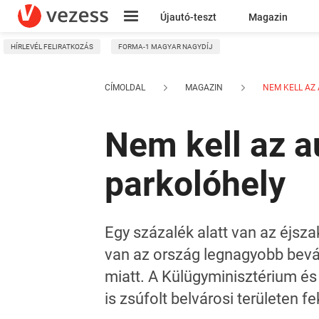
Újautó-teszt
Magazin
HÍRLEVÉL FELIRATKOZÁS
FORMA-1 MAGYAR NAGYDÍJ
Kresz
CÍMOLDAL
MAGAZIN
NEM KELL AZ 
Nem kell az a
parkolóhely
Egy százalék alatt van az éjsz
van az ország legnagyobb bev
miatt. A Külügyminisztérium és
is zsúfolt belvárosi területen f