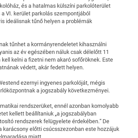
lóház, és a hatalmas külszíni parkolóterület
 a VI. kerület parkolás szempontjából
yis ideálisnak tűnő helyen a problémák
nak tűnhet a kormányrendeletet kihasználni
anis az év egészében náluk csak délelőtt 11
 kell kelni a fizetni nem akaró sofőröknek. Este
hatnának védett, akár fedett helyen.
estend ezernyi ingyenes parkolóját, mégis
rlóközpontnak a jogszabály következményei.
nformatikai rendszerüket, ennél azonban komolyabb
tet kellett beállítaniuk „a jogszabályban
tosító rendszerek felügyelete érdekében.” De
a karácsony előtti csúcsszezonban este hozzájuk
elmaradása miatt.