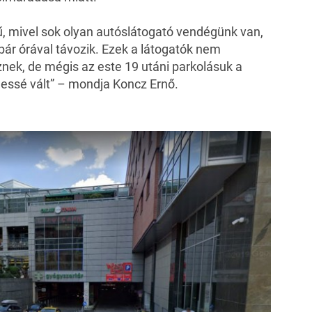
ű, mivel sok olyan autóslátogató vendégünk van,
a pár órával távozik. Ezek a látogatók nem
znek, de mégis az este 19 utáni parkolásuk a
ssé vált” – mondja Koncz Ernő.