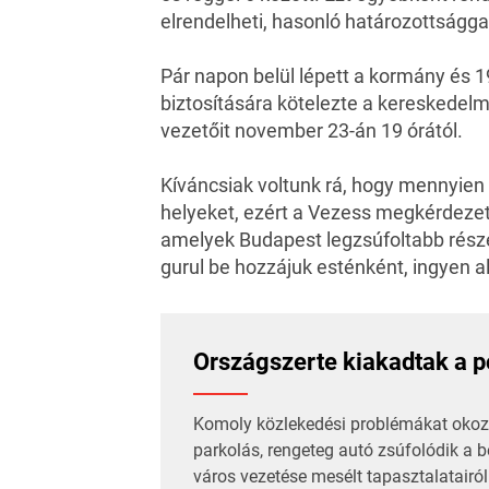
elrendelheti, hasonló határozottsággal
Pár napon belül lépett a kormány és 1
biztosítására kötelezte a kereskedelm
vezetőit november 23-án 19 órától.
Kíváncsiak voltunk rá, hogy mennyien 
helyeket, ezért a Vezess megkérdezet
amelyek Budapest legzsúfoltabb része
gurul be hozzájuk esténként, ingyen a
Országszerte kiakadtak a 
Komoly közlekedési problémákat okozot
parkolás, rengeteg autó zsúfolódik a b
város vezetése mesélt tapasztalatairól