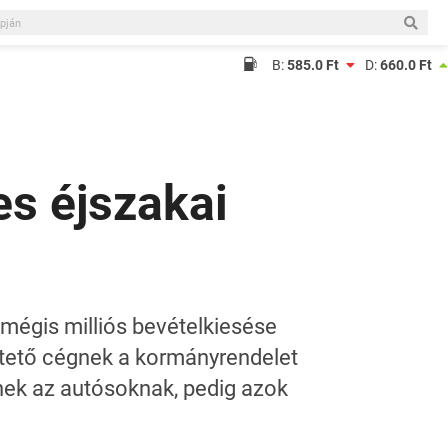
B:
585.0 Ft
D:
660.0 Ft
es éjszakai
 mégis milliós bevételkiesése
tető cégnek a kormányrendelet
enek az autósoknak, pedig azok