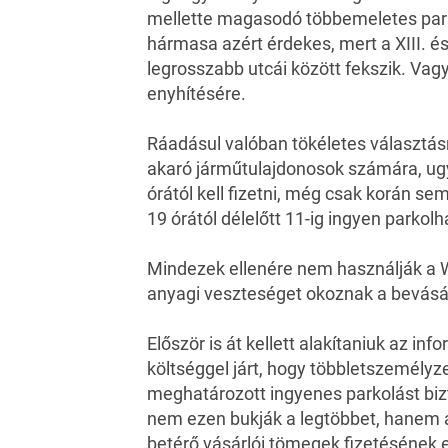
mellette magasodó többemeletes parko
hármasa azért érdekes, mert a XIII. és
legrosszabb utcái között fekszik. Vag
enyhítésére.
Ráadásul valóban tökéletes választás
akaró járműtulajdonosok számára, ugy
órától kell fizetni, még csak korán sem
19 órától délelőtt 11-ig ingyen parkol
Mindezek ellenére nem használják a W
anyagi veszteséget okoznak a bevásá
Először is át kellett alakítaniuk az i
költséggel járt, hogy többletszemélyze
meghatározott ingyenes parkolást biz
nem ezen bukják a legtöbbet, hanem 
betérő vásárlói tömegek fizetésének 