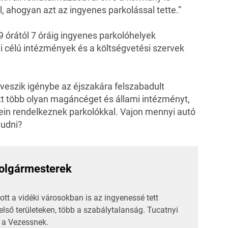
, ahogyan azt az ingyenes parkolással tette.”
9 órától 7 óráig ingyenes parkolóhelyek
i célú intézmények és a költségvetési szervek
veszik igénybe az éjszakára felszabadult
t több olyan magáncéget és állami intézményt,
in rendelkeznek parkolókkal. Vajon mennyi autó
ludni?
polgármesterek
t a vidéki városokban is az ingyenessé tett
első területeken, több a szabálytalanság.
Tucatnyi
a Vezessnek.