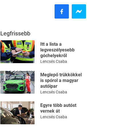
Legfrissebb
Itt a lista a
legveszélyesebb
góchelyekről
Lencsés Csaba
Meglepő trükkökkel
is spórol a magyar
autóipar
Lencsés Csaba
Egyre több autóst
vernek át
Lencsés Csaba