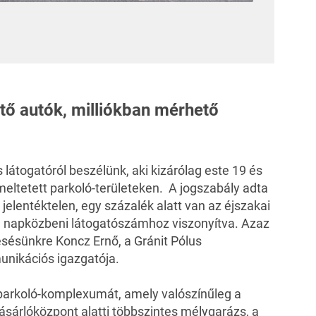
ő autók, milliókban mérhető
látogatóról beszélünk, aki kizárólag este 19 és
meltetett parkoló-területeken. A jogszabály adta
jelentéktelen, egy százalék alatt van az éjszakai
a napközbeni látogatószámhoz viszonyítva. Azaz
esésünkre Koncz Ernő, a Gránit Pólus
nikációs igazgatója.
 parkoló-komplexumát, amely valószínűleg a
ásárlóközpont alatti többszintes mélygarázs, a