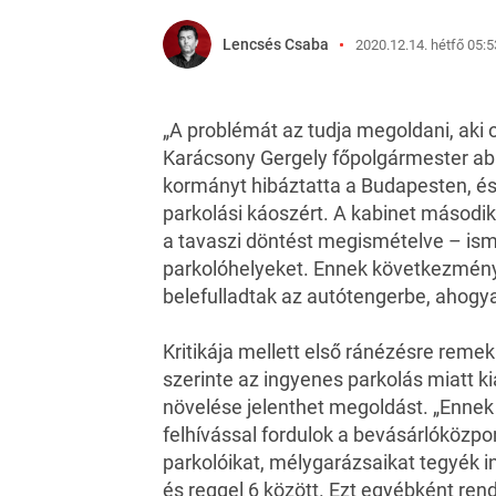
Lencsés Csaba
2020.12.14. hétfő 05:5
„A problémát az tudja megoldani, aki 
Karácsony Gergely főpolgármester a
kormányt hibáztatta a Budapesten, é
parkolási káoszért. A kabinet másodi
a tavaszi döntést megismételve – ismé
parkolóhelyeket. Ennek következmén
belefulladtak az autótengerbe, ahogy
Kritikája mellett első ránézésre remekn
szerinte az ingyenes parkolás miatt k
növelése jelenthet megoldást. „Ennek
felhívással fordulok a bevásárlóközp
parkolóikat, mélygarázsaikat tegyék in
és reggel 6 között. Ezt egyébként ren