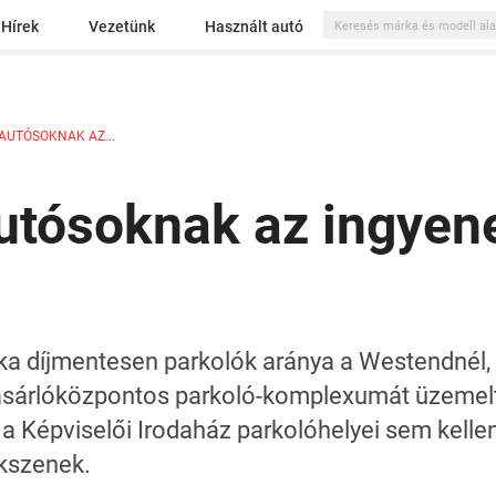
Hírek
Vezetünk
Használt autó
AUTÓSOKNAK AZ...
utósoknak az ingyen
aka díjmentesen parkolók aránya a Westendnél,
ásárlóközpontos parkoló-komplexumát üzemel
 a Képviselői Irodaház parkolóhelyei sem kell
ekszenek.