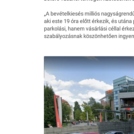
„A bevételkiesés milliós nagyságrend
aki este 19 óra előtt érkezik, és után
parkolási, hanem vásárlási céllal érke
szabályozásnak köszönhetően ingyene