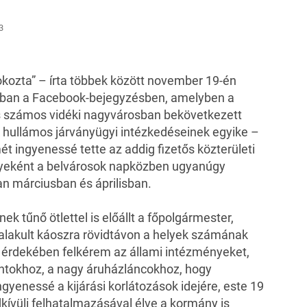
3
okozta” – írta többek között november 19-én
bban a Facebook-bejegyzésben, amelyben a
s számos vidéki nagyvárosban bekövetkezett
k hullámos járványügyi intézkedéseinek egyike –
t ingyenessé tette az addig fizetős közterületi
yeként a belvárosok napközben ugyanúgy
an márciusban és áprilisban.
ek tűnő ötlettel is előállt a főpolgármester,
ialakult káoszra rövidtávon a helyek számának
 érdekében felkérem az állami intézményeket,
ontokhoz, a nagy áruházláncokhoz, hogy
gyenessé a kijárási korlátozások idejére, este 19
dkívüli felhatalmazásával élve a kormány is