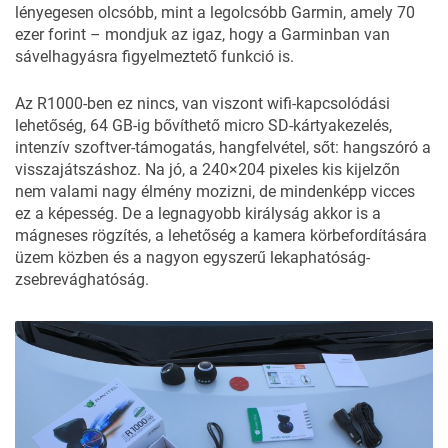
lényegesen olcsóbb, mint a legolcsóbb Garmin, amely 70
ezer forint – mondjuk az igaz, hogy a Garminban van
sávelhagyásra figyelmeztető funkció is.
Az R1000-ben ez nincs, van viszont wifi-kapcsolódási
lehetőség, 64 GB-ig bővíthető micro SD-kártyakezelés,
intenzív szoftver-támogatás, hangfelvétel, sőt: hangszóró a
visszajátszáshoz. Na jó, a 240×204 pixeles kis kijelzőn
nem valami nagy élmény mozizni, de mindenképp vicces
ez a képesség. De a legnagyobb királyság akkor is a
mágneses rögzítés, a lehetőség a kamera körbefordítására
üzem közben és a nagyon egyszerű lekaphatóság-
zsebrevághatóság.