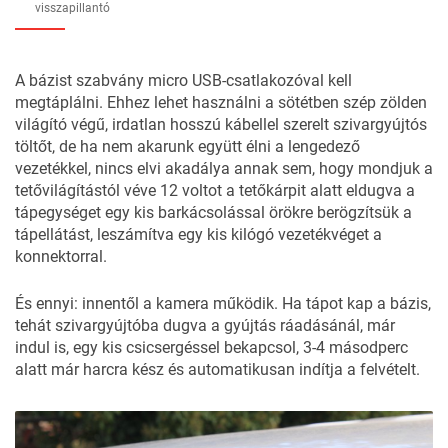
visszapillantó
A bázist szabvány micro USB-csatlakozóval kell
megtáplálni. Ehhez lehet használni a sötétben szép zölden
világító végű, irdatlan hosszú kábellel szerelt szivargyújtós
töltőt, de ha nem akarunk együtt élni a lengedező
vezetékkel, nincs elvi akadálya annak sem, hogy mondjuk a
tetővilágítástól véve 12 voltot a tetőkárpit alatt eldugva a
tápegységet egy kis barkácsolással örökre berögzítsük a
tápellátást, leszámítva egy kis kilógó vezetékvéget a
konnektorral.
És ennyi: innentől a kamera működik. Ha tápot kap a bázis,
tehát szivargyújtóba dugva a gyújtás ráadásánál, már
indul is, egy kis csicsergéssel bekapcsol, 3-4 másodperc
alatt már harcra kész és automatikusan indítja a felvételt.