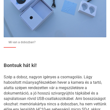
Mi van a dobozban?
Bontsuk hát ki!
Szép a doboz, nagyon igényes a csomagolás. Lágy
habosított műanyagfészekben hever a kamera és a tartó,
alatta szépen rendezetten vár a megszületésre a
dokumentáció, a jó hosszú szivargyújtós tápkábel és a
sajnálatosan rövid USB-csatlakozókábel. Ami bosszúságot
okozhat: memóriakártya nincs a dobozban, ha nem vettünk
előre egy legalább HC10-es sebességű micro SD-t, akkor