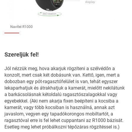
Navitel R1000
Szereljük fel!
Jól nézzük meg, hova akarjuk rögzíteni a szélvédőn a
konzolt, mert csak két dobásunk van. Kettő, igen, mert a
dobozban egy pót-ragasztófelület is van, tehát egyszer
lekaparhatjuk és átrakhatjuk a kamerát, mielőtt nekilátunk
a barkácsolásnak kétoldalú ragasztószalagokkal vagy
egyebekkel. (Aki nem akarja fixen beépíteni a kocsiba a
kamerát, vagy több kocsiban is használná, annak azt
javaslom, vegyen egy tapadókorongos mobiltartót, a
ragasztóval erre is fel lehet cuppantani az R1000 bázisát.
Esetleg meg lehet próbálkozni tépőzáras rögzítéssel is.)