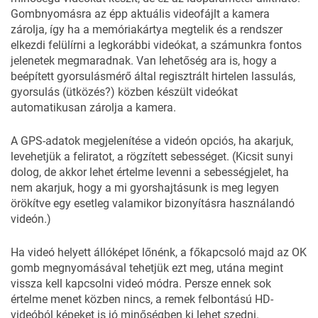
Gombnyomásra az épp aktuális videofájlt a kamera
zárolja, így ha a memóriakártya megtelik és a rendszer
elkezdi felülírni a legkorábbi videókat, a számunkra fontos
jelenetek megmaradnak. Van lehetőség ara is, hogy a
beépített gyorsulásmérő által regisztrált hirtelen lassulás,
gyorsulás (ütközés?) közben készült videókat
automatikusan zárolja a kamera.
A GPS-adatok megjelenítése a videón opciós, ha akarjuk,
levehetjük a feliratot, a rögzített sebességet. (Kicsit sunyi
dolog, de akkor lehet értelme levenni a sebességjelet, ha
nem akarjuk, hogy a mi gyorshajtásunk is meg legyen
örökítve egy esetleg valamikor bizonyításra használandó
videón.)
Ha videó helyett állóképet lőnénk, a főkapcsoló majd az OK
gomb megnyomásával tehetjük ezt meg, utána megint
vissza kell kapcsolni videó módra. Persze ennek sok
értelme menet közben nincs, a remek felbontású HD-
videóból képeket is jó minőségben ki lehet szedni.