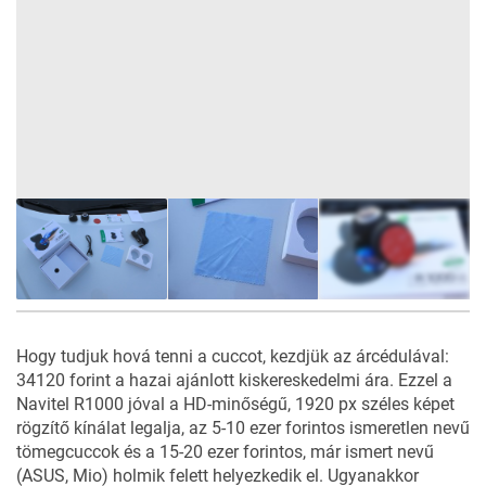
20
FOTÓ
Hogy tudjuk hová tenni a cuccot, kezdjük az árcédulával:
34120 forint a hazai ajánlott kiskereskedelmi ára. Ezzel a
Navitel R1000 jóval a HD-minőségű, 1920 px széles képet
rögzítő kínálat legalja, az 5-10 ezer forintos ismeretlen nevű
tömegcuccok és a 15-20 ezer forintos, már ismert nevű
(ASUS, Mio) holmik felett helyezkedik el. Ugyanakkor