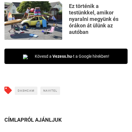
Ez történik a
testünkkel, amikor
nyaralni megyünk és
órákon át ülünk az
autóban
Kövesd a
Vezess.hu
-t a Google hírekben!
DASHCAM
NAVITEL
CÍMLAPRÓL AJÁNLJUK