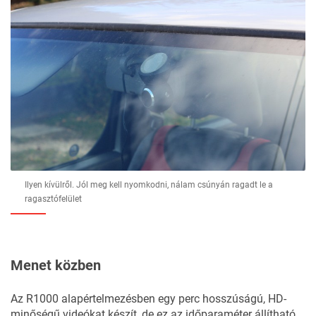
Ilyen kívülről. Jól meg kell nyomkodni, nálam csúnyán ragadt le a
ragasztófelület
Menet közben
Az R1000 alapértelmezésben egy perc hosszúságú, HD-
minőségű videókat készít, de ez az időparaméter állítható.