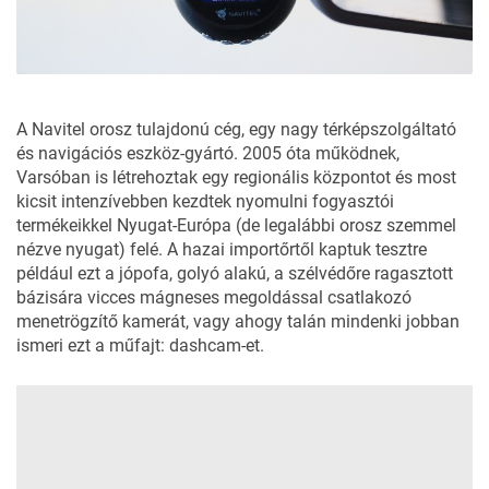
A Navitel orosz tulajdonú cég, egy nagy térképszolgáltató
és navigációs eszköz-gyártó. 2005 óta működnek,
Varsóban is létrehoztak egy regionális központot és most
kicsit intenzívebben kezdtek nyomulni fogyasztói
termékeikkel Nyugat-Európa (de legalábbi orosz szemmel
nézve nyugat) felé. A hazai importőrtől kaptuk tesztre
például ezt a jópofa, golyó alakú, a szélvédőre ragasztott
bázisára vicces mágneses megoldással csatlakozó
menetrögzítő kamerát, vagy ahogy talán mindenki jobban
ismeri ezt a műfajt: dashcam-et.