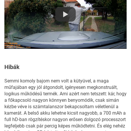
Hibák
Semmi komoly bajom nem volt a kütyüvel, a maga
műfajában egy jól átgondolt, igényesen megkonstruált,
logikus működésű termék. Ami azért nem tetszett: kár, hogy
a főkapcsoló nagyon könnyen benyomódik, csak simán
kézbe véve is számtalanszor bekapcsoltam véletlenül a
kamerát. A belső akku lehetne kicsit nagyobb, a 700 mAh a
full hD-ban rögzítéskor nagyon erősen dolgozó processzort
legfeljebb csak pár percig képes működtetni. És elég nehéz