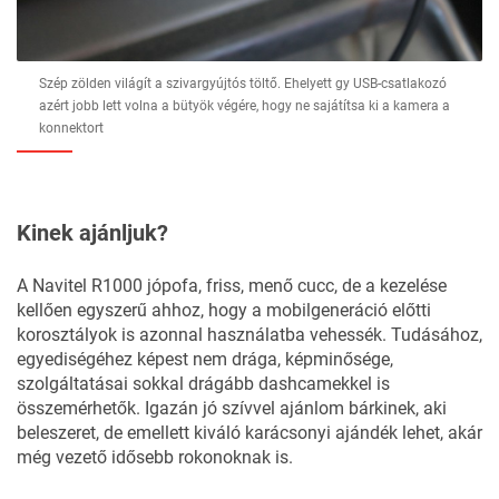
Szép zölden világít a szivargyújtós töltő. Ehelyett gy USB-csatlakozó
azért jobb lett volna a bütyök végére, hogy ne sajátítsa ki a kamera a
konnektort
Kinek ajánljuk?
A Navitel R1000 jópofa, friss, menő cucc, de a kezelése
kellően egyszerű ahhoz, hogy a mobilgeneráció előtti
korosztályok is azonnal használatba vehessék. Tudásához,
egyediségéhez képest nem drága, képminősége,
szolgáltatásai sokkal drágább dashcamekkel is
összemérhetők. Igazán jó szívvel ajánlom bárkinek, aki
beleszeret, de emellett kiváló karácsonyi ajándék lehet, akár
még vezető idősebb rokonoknak is.