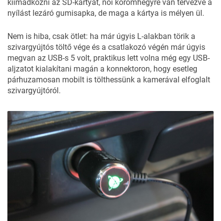
kiimádkozni az SD-kártyát, női körömhegyre van tervezve a
nyílást lezáró gumisapka, de maga a kártya is mélyen ül.
Nem is hiba, csak ötlet: ha már úgyis L-alakban törik a
szivargyújtós töltő vége és a csatlakozó végén már úgyis
megvan az USB-s 5 volt, praktikus lett volna még egy USB-
aljzatot kialakítani magán a konnektoron, hogy esetleg
párhuzamosan mobilt is tölthessünk a kamerával elfoglalt
szivargyújtóról.