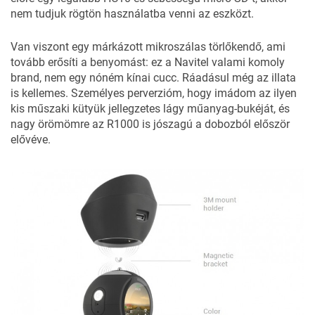
nem tudjuk rögtön használatba venni az eszközt.
Van viszont egy márkázott mikroszálas törlőkendő, ami
tovább erősíti a benyomást: ez a Navitel valami komoly
brand, nem egy nóném kínai cucc. Ráadásul még az illata
is kellemes. Személyes perverzióm, hogy imádom az ilyen
kis műszaki kütyük jellegzetes lágy műanyag-bukéját, és
nagy örömömre az R1000 is jószagú a dobozból először
elővéve.