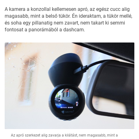
A kamera a konzollal kellemesen apró, az egész cucc alig
magasabb, mint a belső tükör. Én ideraktam, a tükör mellé,
és soha egy pillanatig nem zavart, nem takart ki semmi
fontosat a panorámából a dashcam.
Az apró szerkezet alig zavarja a kilátást, nem magasabb, mint a