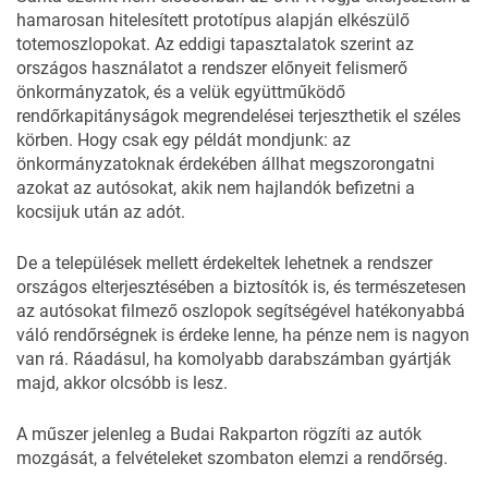
hamarosan hitelesített prototípus alapján elkészülő
totemoszlopokat. Az eddigi tapasztalatok szerint az
országos használatot a rendszer előnyeit felismerő
önkormányzatok, és a velük együttműködő
rendőrkapitányságok megrendelései terjeszthetik el széles
körben. Hogy csak egy példát mondjunk: az
önkormányzatoknak érdekében állhat megszorongatni
azokat az autósokat, akik nem hajlandók befizetni a
kocsijuk után az adót.
De a települések mellett érdekeltek lehetnek a rendszer
országos elterjesztésében a biztosítók is, és természetesen
az autósokat filmező oszlopok segítségével hatékonyabbá
váló rendőrségnek is érdeke lenne, ha pénze nem is nagyon
van rá. Ráadásul, ha komolyabb darabszámban gyártják
majd, akkor olcsóbb is lesz.
A műszer jelenleg a Budai Rakparton rögzíti az autók
mozgását, a felvételeket szombaton elemzi a rendőrség.