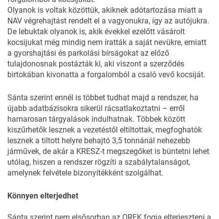
Olyanok is voltak közöttük, akiknek adótartozása miatt a
NAV végrehajtást rendelt el a vagyonukra, így az autójukra.
De lebuktak olyanok is, akik évekkel ezelőtt vásárolt
kocsijukat még mindig nem íratták a saját nevükre, emiatt
a gyorshajtási és parkolási bírságokat az előző
tulajdonosnak postázták ki, aki viszont a szerződés
birtokában kivonatta a forgalomból a csaló vevő kocsiját.
Sánta szerint ennél is többet tudhat majd a rendszer, ha
újabb adatbázisokra sikerül rácsatlakoztatni – erről
hamarosan tárgyalások indulhatnak. Többek között
kiszűrhetők lesznek a vezetéstől eltiltottak, megfoghatók
lesznek a tiltott helyre behajtó 3,5 tonnánál nehezebb
járművek, de akár a KRESZ-t megszegőket is büntetni lehet
utólag, hiszen a rendszer rögzíti a szabálytalanságot,
amelynek felvétele bizonyítékként szolgálhat.
Könnyen elterjedhet
Sánta szerint nem elsősorban az ORFK fogja elterjeszteni a