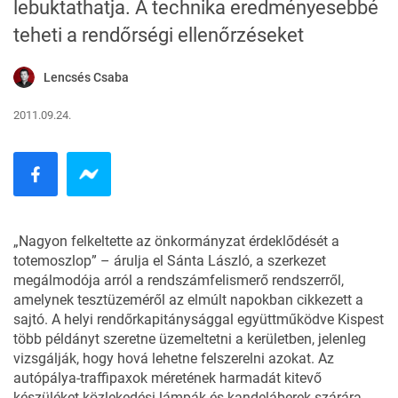
lebuktathatja. A technika eredményesebbé
teheti a rendőrségi ellenőrzéseket
Lencsés Csaba
2011.09.24.
„Nagyon felkeltette az önkormányzat érdeklődését a
totemoszlop” – árulja el Sánta László, a szerkezet
megálmodója arról a rendszámfelismerő rendszerről,
amelynek tesztüzeméről az elmúlt napokban cikkezett a
sajtó. A helyi rendőrkapitánysággal együttműködve Kispest
több példányt szeretne üzemeltetni a kerületben, jelenleg
vizsgálják, hogy hová lehetne felszerelni azokat. Az
autópálya-traffipaxok méretének harmadát kitevő
készüléket közlekedési lámpák és kandeláberek szárára