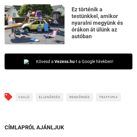
Ez történik a
testünkkel, amikor
nyaralni megyünk és
órákon át ülünk az
autóban
Kövesd a
Vezess.hu
-t a Google hírekben!
CSALÓ
ELLENŐRZÉS
RENDŐRSÉG
TRAFFIPAX
CÍMLAPRÓL AJÁNLJUK