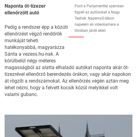
Naponta öt-tízezer
Pont a Parlamenttel szemben
ellenőrzött autó
figyeli az autósokat a Nagy
Testvér. Napernyő-lábon
napelem és videokamera a
Pedig a rendszer épp a közúti
tilosban járók ellen
ellenőrzést végző rendőrök
munkáját teheti
hatékonyabbá, magyarázza
Sánta a vezess.hu-nak. A
körülbelül négy méteres
magasságból az alatta elhaladó autókat naponta akár öt-
tízezrével ellenőrző berendezés órákon, vagy akár napokon
át rögzíti a rendszámokat. Az ellenőrzés végén aztán meg
lehet nézni, hogy a felvett kocsik közül melyikkel volt
valami gubanc.