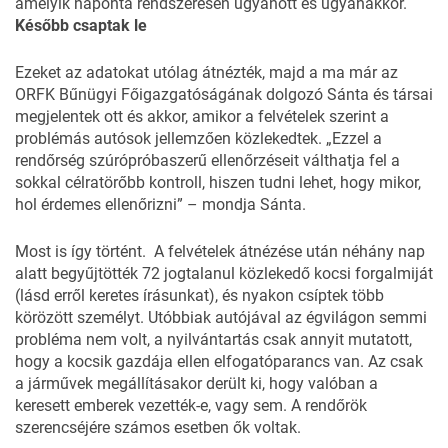
amelyik naponta rendszeresen ugyanott és ugyanakkor.
Később csaptak le
Ezeket az adatokat utólag átnézték, majd a ma már az
ORFK Bűnügyi Főigazgatóságának dolgozó Sánta és társai
megjelentek ott és akkor, amikor a felvételek szerint a
problémás autósok jellemzően közlekedtek. „Ezzel a
rendőrség szúrópróbaszerű ellenőrzéseit válthatja fel a
sokkal célratörőbb kontroll, hiszen tudni lehet, hogy mikor,
hol érdemes ellenőrizni” – mondja Sánta.
Most is így történt. A felvételek átnézése után néhány nap
alatt begyűjtötték 72 jogtalanul közlekedő kocsi forgalmiját
(lásd erről keretes írásunkat), és nyakon csíptek több
körözött személyt. Utóbbiak autójával az égvilágon semmi
probléma nem volt, a nyilvántartás csak annyit mutatott,
hogy a kocsik gazdája ellen elfogatóparancs van. Az csak
a járművek megállításakor derült ki, hogy valóban a
keresett emberek vezették-e, vagy sem. A rendőrök
szerencséjére számos esetben ők voltak.