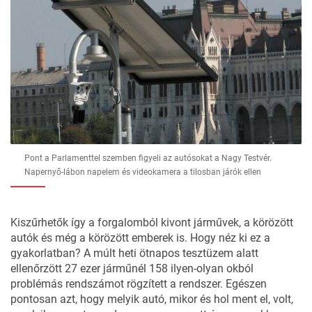
Pont a Parlamenttel szemben figyeli az autósokat a Nagy Testvér.
Napernyő-lábon napelem és videokamera a tilosban járók ellen
Kiszűrhetők így a forgalomból kivont járművek, a körözött
autók és még a körözött emberek is. Hogy néz ki ez a
gyakorlatban? A múlt heti ötnapos tesztüzem alatt
ellenőrzött 27 ezer járműnél 158 ilyen-olyan okból
problémás rendszámot rögzített a rendszer. Egészen
pontosan azt, hogy melyik autó, mikor és hol ment el, volt,