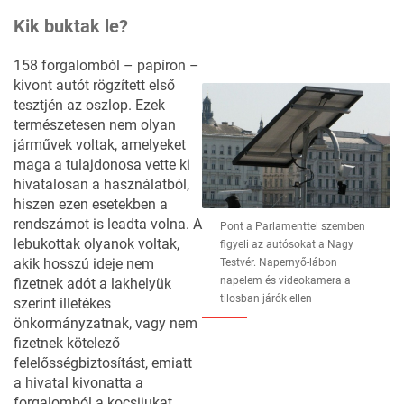
Kik buktak le?
158 forgalomból – papíron –
kivont autót rögzített első
tesztjén az oszlop. Ezek
természetesen nem olyan
járművek voltak, amelyeket
maga a tulajdonosa vette ki
hivatalosan a használatból,
hiszen ezen esetekben a
rendszámot is leadta volna. A
Pont a Parlamenttel szemben
lebukottak olyanok voltak,
figyeli az autósokat a Nagy
akik hosszú ideje nem
Testvér. Napernyő-lábon
napelem és videokamera a
fizetnek adót a lakhelyük
tilosban járók ellen
szerint illetékes
önkormányzatnak, vagy nem
fizetnek kötelező
felelősségbiztosítást, emiatt
a hivatal kivonatta a
forgalomból a kocsijukat.