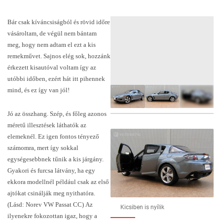
Bár csak kíváncsiságból és rövid időre
vásároltam, de végül nem bántam
meg, hogy nem adtam el ezt a kis
remekművet. Sajnos elég sok, hozzánk
érkezett kisautóval voltam így az
utóbbi időben, ezért hát itt pihennek
mind, és ez így van jól!
Jó az összhang. Szép, és főleg azonos
méretű illesztések láthatók az
16
FOTÓ
elemeknél. Ez igen fontos tényező
számomra, mert így sokkal
egységesebbnek tűnik a kis járgány.
Gyakori és furcsa látvány, ha egy
ekkora modellnél például csak az első
ajtókat csinálják meg nyithatóra.
(Lásd: Norev VW Passat CC) Az
Kicsiben is nyílik
ilyenekre fokozottan igaz, hogy a