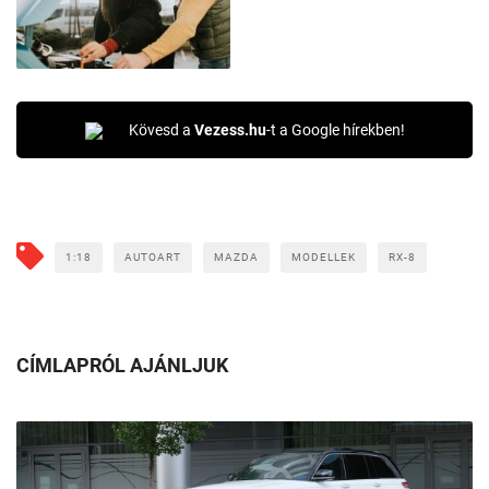
Kövesd a
Vezess.hu
-t a Google hírekben!
1:18
AUTOART
MAZDA
MODELLEK
RX-8
CÍMLAPRÓL AJÁNLJUK