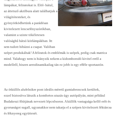
lámpákat, feliratokat is. Elöl- hátul,
az áttetsző akrilbura alatt találhatjuk a
világítótesteket, és
gyönyörködhetünk a parádésan
kivitelezett lencsefényszórókban,
valamint a szinte tökéletesen
valósághű hátsó körlámpákban. Itt
sem tudott hibázni a csapat. Valóban
szépet produkáltak! A feliratok és emblémák is szépek, pedig csak matrica
mind. Valahogy nem is hiányzik nekem a kidomborodó kivitel erről a
modellről, hiszen aerodinamikailag tán ez jobb is egy efféle sportautón.
Az ötküllős alufelnikre pont ideális méretű gumiabroncsok kerültek,
ezzel biztosítva látszik a komfortos utazás úgy autópályán, mint például
Budakeszi főútjának nevezett lépcsősoron. A küllők vastagsága kellő erőt és
gyorsaságot sugall, ugyanakkor nem takarja el a szépen kivitelezett féktárcsa
és féknyereg együttesét.