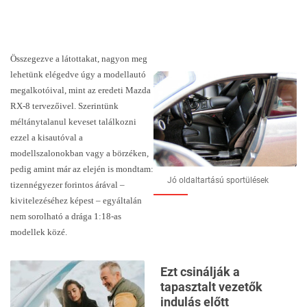
Összegezve a látottakat, nagyon meg
lehetünk elégedve úgy a modellautó
megalkotóival, mint az eredeti Mazda
RX-8 tervezőivel. Szerintünk
méltánytalanul keveset találkozni
ezzel a kisautóval a
modellszalonokban vagy a börzéken,
pedig amint már az elején is mondtam:
Jó oldaltartású sportülések
tizennégyezer forintos árával –
kivitelezéséhez képest – egyáltalán
nem sorolható a drága 1:18-as
modellek közé.
Ezt csinálják a
tapasztalt vezetők
indulás előtt