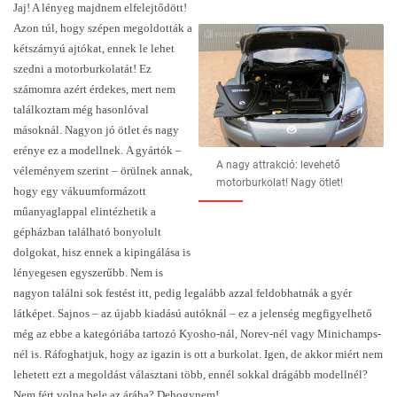
Jaj! A lényeg majdnem elfelejtődött!
Azon túl, hogy szépen megoldották a
kétszárnyú ajtókat, ennek le lehet
szedni a motorburkolatát! Ez
számomra azért érdekes, mert nem
találkoztam még hasonlóval
másoknál. Nagyon jó ötlet és nagy
erénye ez a modellnek. A gyártók –
A nagy attrakció: levehető
véleményem szerint – örülnek annak,
motorburkolat! Nagy ötlet!
hogy egy vákuumformázott
műanyaglappal elintézhetik a
gépházban található bonyolult
dolgokat, hisz ennek a kipingálása is
lényegesen egyszerűbb. Nem is
nagyon találni sok festést itt, pedig legalább azzal feldobhatnák a gyér
látképet. Sajnos – az újabb kiadású autóknál – ez a jelenség megfigyelhető
még az ebbe a kategóriába tartozó Kyosho-nál, Norev-nél vagy Minichamps-
nél is. Ráfoghatjuk, hogy az igazin is ott a burkolat. Igen, de akkor miért nem
lehetett ezt a megoldást választani több, ennél sokkal drágább modellnél?
Nem fért volna bele az árába? Dehogynem!