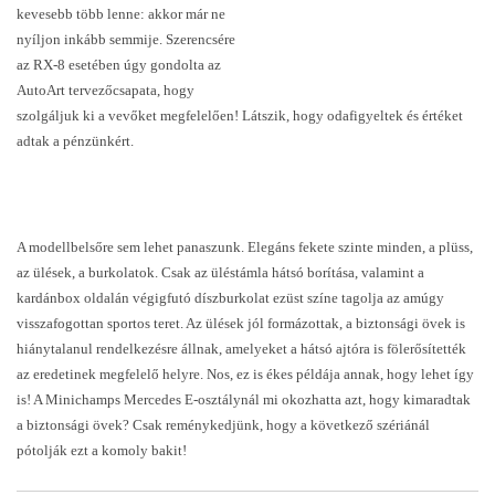
kevesebb több lenne: akkor már ne
nyíljon inkább semmije. Szerencsére
az RX-8 esetében úgy gondolta az
AutoArt tervezőcsapata, hogy
szolgáljuk ki a vevőket megfelelően! Látszik, hogy odafigyeltek és értéket
adtak a pénzünkért.
A modellbelsőre sem lehet panaszunk. Elegáns fekete szinte minden, a plüss,
az ülések, a burkolatok. Csak az üléstámla hátsó borítása, valamint a
kardánbox oldalán végigfutó díszburkolat ezüst színe tagolja az amúgy
visszafogottan sportos teret. Az ülések jól formázottak, a biztonsági övek is
hiánytalanul rendelkezésre állnak, amelyeket a hátsó ajtóra is fölerősítették
az eredetinek megfelelő helyre. Nos, ez is ékes példája annak, hogy lehet így
is! A Minichamps Mercedes E-osztálynál mi okozhatta azt, hogy kimaradtak
a biztonsági övek? Csak reménykedjünk, hogy a következő szériánál
pótolják ezt a komoly bakit!