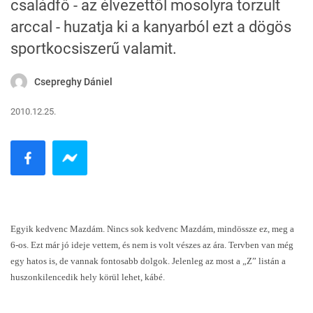
családfő - az élvezettől mosolyra torzult
arccal - huzatja ki a kanyarból ezt a dögös
sportkocsiszerű valamit.
Csepreghy Dániel
2010.12.25.
Egyik kedvenc Mazdám. Nincs sok kedvenc Mazdám, mindössze ez, meg a
6-os. Ezt már jó ideje vettem, és nem is volt vészes az ára. Tervben van még
egy hatos is, de vannak fontosabb dolgok. Jelenleg az most a „Z” listán a
huszonkilencedik hely körül lehet, kábé.