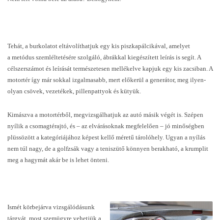
Tehát, a burkolatot eltávolíthatjuk egy kis piszkapálcikával, amelyet
a metódus szemléltetésére szolgáló, ábrákkal kiegészített leírás is segít. A
célszerszámot és leírását természetesen mellékelve kapjuk egy kis zacsiban. A
motortér így már sokkal izgalmasabb, mert előkerül a generátor, meg ilyen-
olyan csövek, vezetékek, pillenpattyok és kütyük.
Kimászva a motortérből, megvizsgálhatjuk az autó másik végét is. Szépen
nyílik a csomagtérajtó, és – az elvárásoknak megfelelően – jó minőségben
plüssözött a kategóriájához képest kellő méretű tárolóhely. Ugyan a nyílás
nem túl nagy, de a golfzsák vagy a teniszütő könnyen berakható, a krumplit
meg a hagymát akár be is lehet önteni.
Ismét körbejárva vizsgálódásunk
tárgyát, most szemügyre vehetjük a