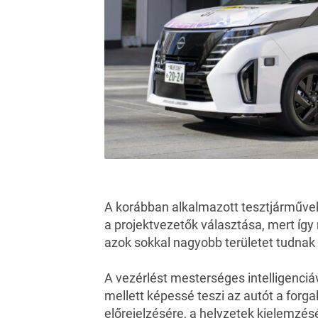
A korábban alkalmazott tesztjárművek 
a projektvezetők választása, mert íg
azok sokkal nagyobb területet tudnak 
A vezérlést mesterséges intelligenci
mellett képessé teszi az autót a forg
előrejelzésére, a helyzetek kielemzés