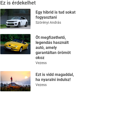
Ez is érdekelhet
Egy hibrid is tud sokat
fogyasztani
Szörényi András
Öt megfizethető,
legendás használt
autó, amely
garantáltan örömöt
okoz
Vezess
Ezt is vidd magaddal,
ha nyaralni indulsz!
Vezess