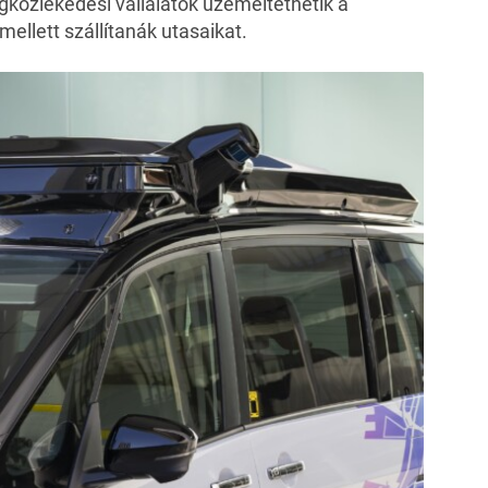
közlekedési vállalatok üzemeltethetik a
mellett szállítanák utasaikat.