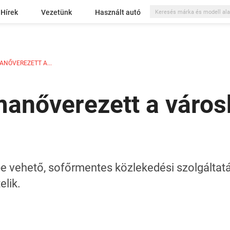
Hírek
Vezetünk
Használt autó
NŐVEREZETT A...
manőverezett a váro
 vehető, sofőrmentes közlekedési szolgáltatás
elik.