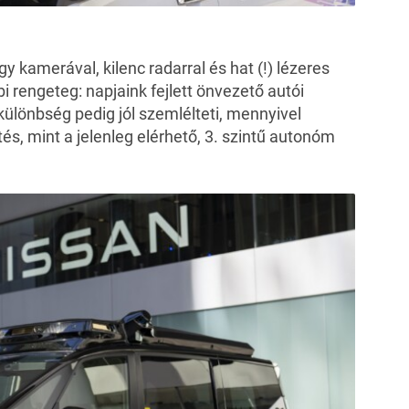
 kamerával, kilenc radarral és hat (!) lézeres
bi rengeteg: napjaink fejlett önvezető autói
ülönbség pedig jól szemlélteti, mennyivel
és, mint a jelenleg elérhető, 3. szintű autonóm