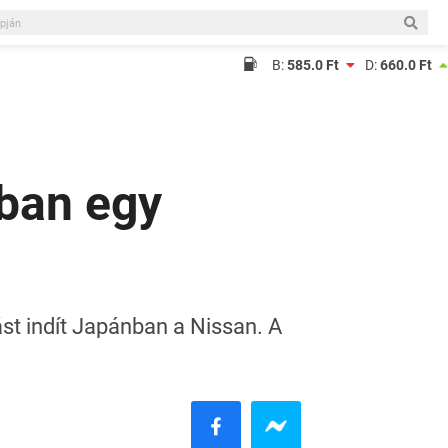
B:
585.0 Ft
D:
660.0 Ft
sban egy
t indít Japánban a Nissan. A