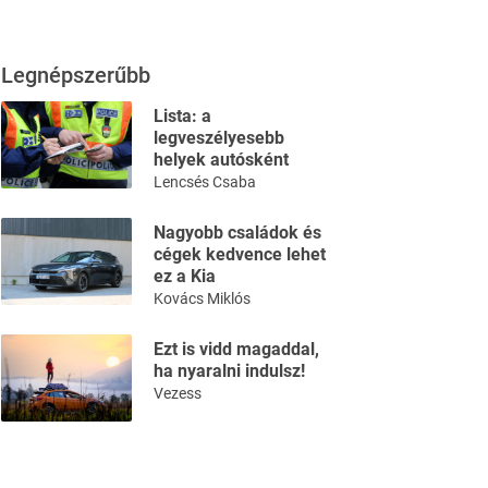
Legnépszerűbb
Lista: a
legveszélyesebb
helyek autósként
Lencsés Csaba
Nagyobb családok és
cégek kedvence lehet
ez a Kia
Kovács Miklós
Ezt is vidd magaddal,
ha nyaralni indulsz!
Vezess