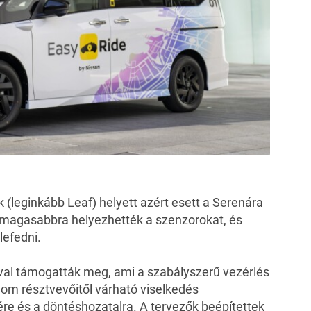
(leginkább Leaf) helyett azért esett a Serenára
y magasabbra helyezhették a szenzorokat, és
lefedni.
ával támogatták meg, ami a szabályszerű vezérlés
alom résztvevőitől várható viselkedés
ére és a döntéshozatalra. A tervezők beépítettek