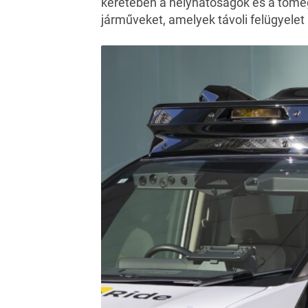
keretében a helyhatóságok és a tömeg
járműveket, amelyek távoli felügyelet 