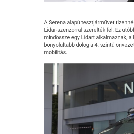
A Serena alapú tesztjárművet tizennégy
Lidar-szenzorral szerelték fel. Ez utób
mindössze egy Lidart alkalmaznak, a k
bonyolultabb dolog a 4. szintű önvezet
mobilitás.