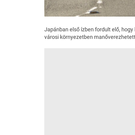
Japánban első ízben fordult elő, hogy 
városi környezetben manőverezhetett