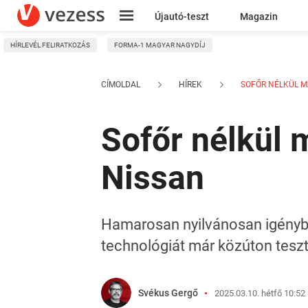
Újautó-teszt
Magazin
HÍRLEVÉL FELIRATKOZÁS
FORMA-1 MAGYAR NAGYDÍJ
Kresz
CÍMOLDAL
HÍREK
SOFŐR NÉLKÜL MA
Sofőr nélkül 
Nissan
Hamarosan nyilvánosan igénybe
technológiát már közúton teszt
Svékus Gergő
2025.03.10. hétfő 10:52