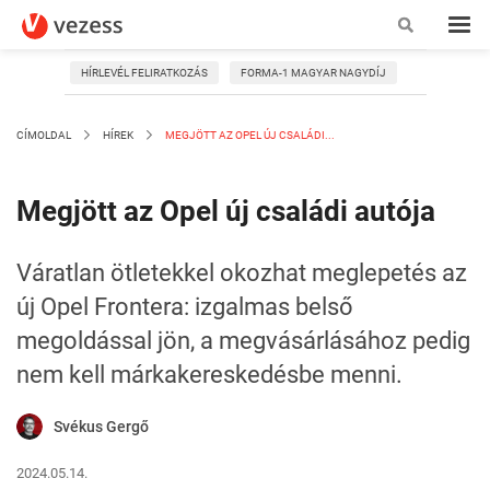
HÍRLEVÉL FELIRATKOZÁS
FORMA-1 MAGYAR NAGYDÍJ
CÍMOLDAL
HÍREK
MEGJÖTT AZ OPEL ÚJ CSALÁDI...
Megjött az Opel új családi autója
Váratlan ötletekkel okozhat meglepetés az
új Opel Frontera: izgalmas belső
megoldással jön, a megvásárlásához pedig
nem kell márkakereskedésbe menni.
Svékus Gergő
2024.05.14.