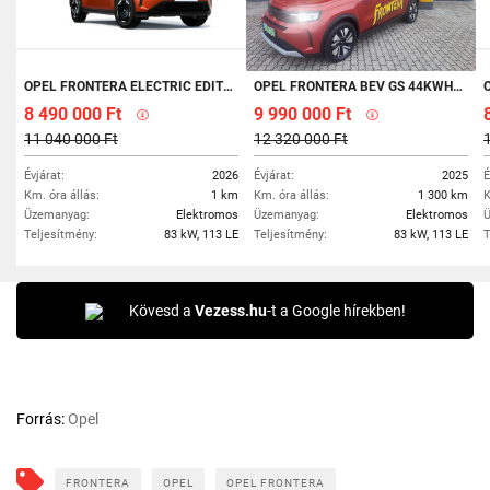
OPEL FRONTERA ELECTRIC EDITION
OPEL FRONTERA BEV GS 44KWH (AUTOMATA) TESZTAUTÓ KEDVEZMÉNNYEL!
8 490 000 Ft
9 990 000 Ft
11 040 000 Ft
12 320 000 Ft
Évjárat:
2026
Évjárat:
2025
É
Km. óra állás:
1 km
Km. óra állás:
1 300 km
K
Üzemanyag:
Elektromos
Üzemanyag:
Elektromos
Ü
Teljesítmény:
83 kW, 113 LE
Teljesítmény:
83 kW, 113 LE
T
Kövesd a
Vezess.hu
-t a Google hírekben!
Forrás:
Opel
FRONTERA
OPEL
OPEL FRONTERA