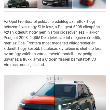
10
FOTÓ
Az Opel Fronteráról például eredetileg azt hittük, hogy
hétszemélyes nagy SUV lesz, a Peugeot 5008 ellenpárja.
Aztán kiderült, hogy nem:
városi crossover
lesz – akkor
Peugeot 2008, értjük! De a jelek szerint mégsem értettük,
mert az Opel Frontera most megejtett világpremierjén
kiderült, hogy később hétüléses kivitelben is elérhető lesz
az amúgy valóban városi méretű modell – ez pedig
ugyanaz a trükk, amit a Citroën frissen bemutatott
C3
Aircross
modellje is tud.
< Húzd >