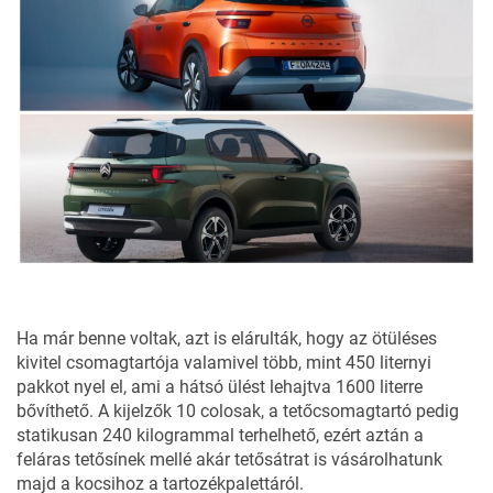
Ha már benne voltak, azt is elárulták, hogy az ötüléses
kivitel csomagtartója valamivel több, mint 450 liternyi
pakkot nyel el, ami a hátsó ülést lehajtva 1600 literre
bővíthető. A kijelzők 10 colosak, a tetőcsomagtartó pedig
statikusan 240 kilogrammal terhelhető, ezért aztán a
feláras tetősínek mellé akár tetősátrat is vásárolhatunk
majd a kocsihoz a tartozékpalettáról.