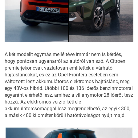
A két modellt egymás mellé téve immár nem is kérdés,
hogy pontosan ugyanarról az autóról van szó. A Citroën
premierjekor csak vázlatosan említették a várható
hajtásláncokat, és ez az Opel Frontera esetében sem
változott: lesz akkumulátoros elektromos hajtáslánc, meg
egy 48V-os hibrid. Utóbbi 100 és 136 lóerős benzinmotorral
egyaránt elérhető lesz, amihez a villanymotor 28 lóerőt tesz
hozzá. Az elektromos verzió kétféle
akkumulátorcsomaggal lesz megrendelhető, az egyik 300,
a másik 400 kilométer körüli hatótávolságot nyújt majd.