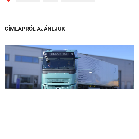
CÍMLAPRÓL AJÁNLJUK
Zéró emisszió, maximális erő: ilyen a Volvo
csendes óriása