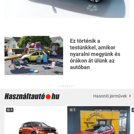
Ez történik a
testünkkel, amikor
nyaralni megyünk és
órákon át ülünk az
autóban
HIRDETÉS
Hasonló járművek
6
5