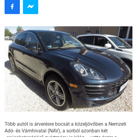
Több autót is árverésre bocsát a közeljövőben a Nemzeti
Adó- és Vámhivatal (NAV), a sorból azonban két