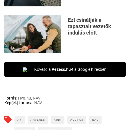
Ezt csinálják a
tapasztalt vezetők
indulás előtt
Kövesd a
Vezess.hu
-t a Google hírekben!
Forrás:
Hvg.hu, NAV
Kép(ek) forrása:
NAV
A4
ÁRVERÉS
AUDI
AUDI A4
NAV