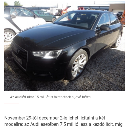
Az Audiért akár 15 milliót is fizethetnek a jövő héten.
November 29-től december 2-ig lehet licitálni a két
modellre: az Audi esetében 7,5 millió lesz a kezdő licit, míg