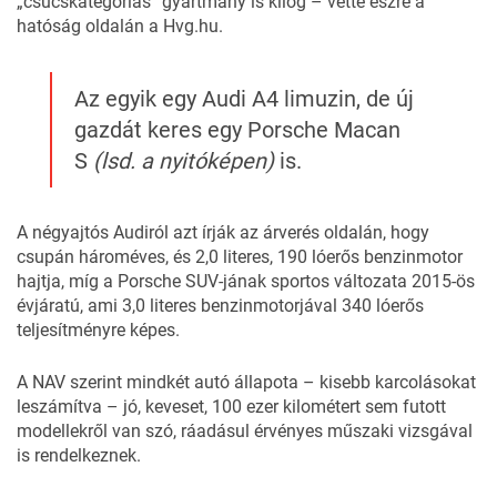
„csúcskategóriás” gyártmány is kilóg – vette észre a
hatóság
oldalán
a
Hvg.hu
.
Az egyik egy Audi A4 limuzin, de új
gazdát keres egy Porsche Macan
S
(lsd. a nyitóképen)
is.
A négyajtós
Audiról
azt írják az árverés oldalán, hogy
csupán hároméves, és 2,0 literes, 190 lóerős benzinmotor
hajtja, míg a
Porsche
SUV-jának sportos változata 2015-ös
évjáratú, ami 3,0 literes benzinmotorjával 340 lóerős
teljesítményre képes.
A NAV szerint mindkét autó állapota – kisebb karcolásokat
leszámítva – jó, keveset, 100 ezer kilométert sem futott
modellekről van szó, ráadásul érvényes műszaki vizsgával
is rendelkeznek.