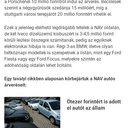
a Porschénél 10 millió forintról indul az árverés. Becslések
szerint a négygyűrűsök szedánja 15 millióért, míg a
stuttgarti városi terepjárót 20 millió forintért vihetik el.
Ezek a jelenleg elérhető legdrágább tételek a NAV oldalán,
de két Iveco dízelüzemű kisbuszért is 3-4,5 millió forint
körüli leütési összegre számítanak, pedig
az egyiknek
elektronikai hibája is van. Régi 3-as BMW, illetve olyan
hétköznapi modellek is szerepelnek a listán, mint egy Ford
Fiesta vagy egy Ford Focus, melyekre szintén az
adóhatóság oldalán lehet licitálni.
Egy tavalyi cikkben alaposan körbejártuk a NAV autós
árveréseit:
Ötezer forintért is adott
el autót az állam