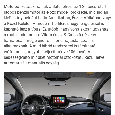
Motorból kettőt kínálnak a Balenóhoz: az 1,2 literes, start-
stopos benzinmotor az előző modell öröksége, míg Indián
kívül – így például Latin-Amerikában, Észak-Afrikában vagy
a Közel-Keleten – modern 1,5 literes négyhengeressel is
kapható lesz a típus. Ez utóbbi nagy vonalakban ugyanaz
a motor, mint amit a Vitara és az S-Cross fedélzetén
hamarosan megjelenő full hibrid hajtásláncban is
alkalmaznak. A mild hibrid rendszerrel is társítható
erőforrás legnagyobb teljesítménye 106 lóerő. A
sebességváltó mindkét motornál ötfokozatú kézi, illetve
automatizált manuális egység.