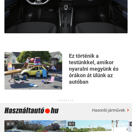
Ez történik a
testünkkel, amikor
nyaralni megyünk és
órákon át ülünk az
autóban
HIRDETÉS
Hasonló járművek
19
6