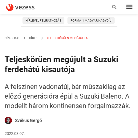
HÍRLEVÉL FELIRATKOZÁS
FORMA-1 MAGYAR NAGYDÍJ
CÍMOLDAL
HÍREK
TELJESKÖRŰEN MEGÚJULT A...
Teljeskörűen megújult a Suzuki
ferdehátú kisautója
A felszínen vadonatúj, bár műszakilag az
előző generációra épül a Suzuki Baleno. A
modellt három kontinensen forgalmazzák.
Svékus Gergő
2022.03.07.