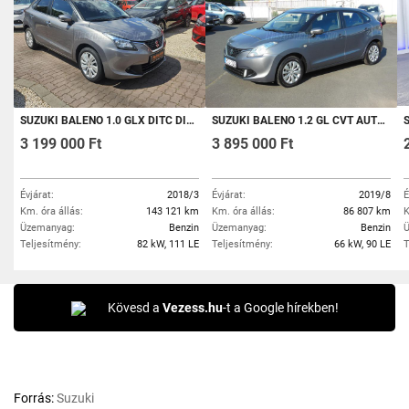
SUZUKI BALENO 1.0 GLX DITC DIGIT KLÍMA.NAVIGÁCIÓ.TEMPOMAT
SUZUKI BALENO 1.2 GL CVT AUTOMATA VÁLTÓS. MÁRKAKERESKEDÉSBŐL. ELSŐ TULAJDONOSTÓL. SZERVIZKÖNYVES
SU
3 199 000 Ft
3 895 000 Ft
Évjárat:
2018/3
Évjárat:
2019/8
É
Km. óra állás:
143 121 km
Km. óra állás:
86 807 km
K
Üzemanyag:
Benzin
Üzemanyag:
Benzin
Ü
Teljesítmény:
82 kW, 111 LE
Teljesítmény:
66 kW, 90 LE
T
Kövesd a
Vezess.hu
-t a Google hírekben!
Forrás:
Suzuki