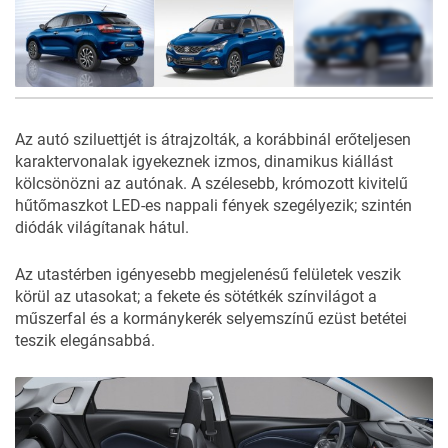
16
FOTÓ
Az autó sziluettjét is átrajzolták, a korábbinál erőteljesen
karaktervonalak igyekeznek izmos, dinamikus kiállást
kölcsönözni az autónak. A szélesebb, krómozott kivitelű
hűtőmaszkot LED-es nappali fények szegélyezik; szintén
diódák világítanak hátul.
Az utastérben igényesebb megjelenésű felületek veszik
körül az utasokat; a fekete és sötétkék színvilágot a
műszerfal és a kormánykerék selyemszínű ezüst betétei
teszik elegánsabbá.