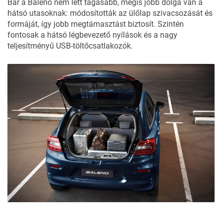
Bár a Baleno nem lett tágasabb, mégis jobb dolga van a
hátsó utasoknak: módosították az ülőlap szivacsozását és
formáját, így jobb megtámasztást biztosít. Szintén
fontosak a hátsó légbevezető nyílások és a nagy
teljesítményű USB-töltőcsatlakozók.