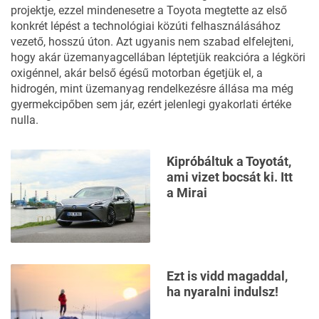
projektje, ezzel mindenesetre a Toyota megtette az első
konkrét lépést a technológiai közúti felhasználásához
vezető, hosszú úton. Azt ugyanis nem szabad elfelejteni,
hogy akár üzemanyagcellában léptetjük reakcióra a légköri
oxigénnel, akár belső égésű motorban égetjük el, a
hidrogén, mint üzemanyag rendelkezésre állása ma még
gyermekcipőben sem jár, ezért jelenlegi gyakorlati értéke
nulla.
Kipróbáltuk a Toyotát,
ami vizet bocsát ki. Itt
a Mirai
Ezt is vidd magaddal,
ha nyaralni indulsz!