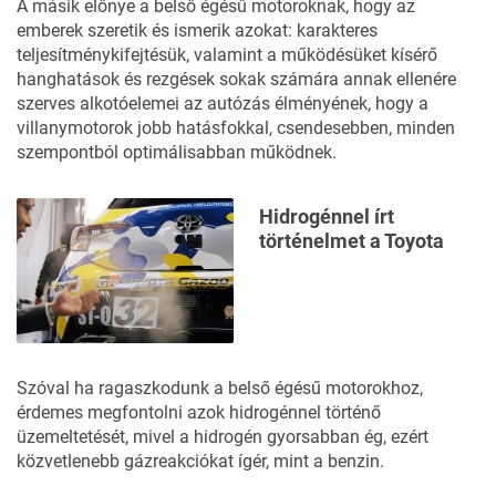
A másik előnye a belső égésű motoroknak, hogy az
emberek szeretik és ismerik azokat: karakteres
teljesítménykifejtésük, valamint a működésüket kísérő
hanghatások és rezgések sokak számára annak ellenére
szerves alkotóelemei az autózás élményének, hogy a
villanymotorok jobb hatásfokkal, csendesebben, minden
szempontból optimálisabban működnek.
Hidrogénnel írt
történelmet a Toyota
Szóval ha ragaszkodunk a belső égésű motorokhoz,
érdemes megfontolni azok hidrogénnel történő
üzemeltetését, mivel a hidrogén gyorsabban ég, ezért
közvetlenebb gázreakciókat ígér, mint a benzin.