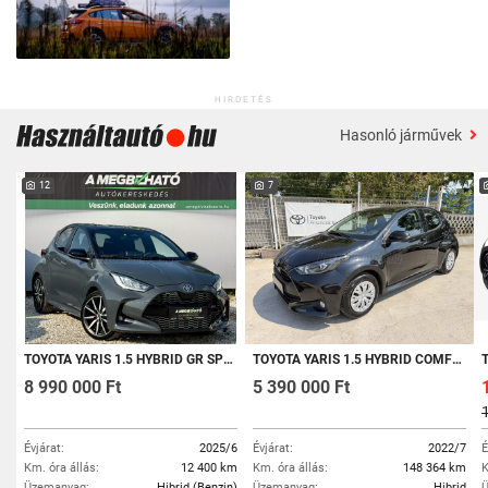
HIRDETÉS
Hasonló járművek
12
7
TOYOTA YARIS 1.5 HYBRID GR SPORT E-CVT 12E KM. FRISS SZERVIZ. GYÁRI GARANCIA
TOYOTA YARIS 1.5 HYBRID COMFORT E-CVT 2022 - SMART KULCS - NAVI - KAMERA - VEZETÉST TÁM. RENDSZEREK
T
8 990 000 Ft
5 390 000 Ft
Évjárat:
2025/6
Évjárat:
2022/7
É
Km. óra állás:
12 400 km
Km. óra állás:
148 364 km
K
Üzemanyag:
Hibrid (Benzin)
Üzemanyag:
Hibrid
Ü