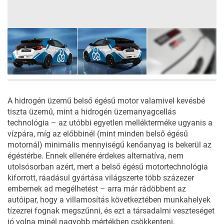
9
FOTÓ
A hidrogén üzemű belső égésű motor valamivel kevésbé
tiszta üzemű, mint a hidrogén üzemanyagcellás
technológia – az utóbbi egyetlen mellékterméke ugyanis a
vízpára, míg az előbbinél (mint minden belső égésű
motornál) minimális mennyiségű kenőanyag is bekerül az
égéstérbe. Ennek ellenére érdekes alternatíva, nem
utolsósorban azért, mert a belső égésű motortechnológia
kiforrott, ráadásul gyártása világszerte több százezer
embernek ad megélhetést – arra már rádöbbent az
autóipar, hogy a villamosítás következtében munkahelyek
tízezrei fognak megszűnni, és ezt a társadalmi veszteséget
jó volna minél nagyobb mértékben csökkenteni.