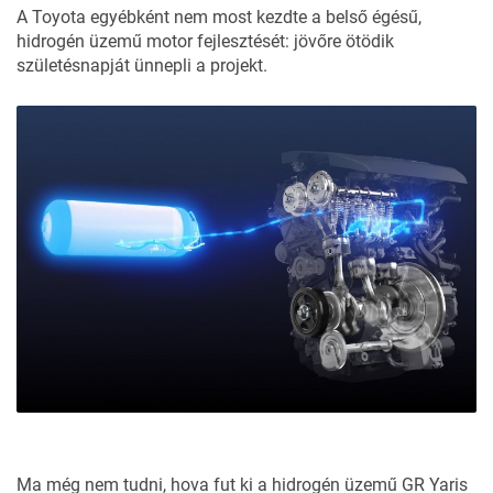
A Toyota egyébként nem most kezdte a belső égésű,
hidrogén üzemű motor fejlesztését: jövőre ötödik
születésnapját ünnepli a projekt.
Ma még nem tudni, hova fut ki a hidrogén üzemű GR Yaris