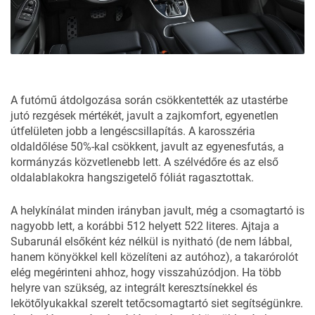
A futómű átdolgozása során csökkentették az utastérbe
jutó rezgések mértékét, javult a zajkomfort, egyenetlen
útfelületen jobb a lengéscsillapítás. A karosszéria
oldaldőlése 50%-kal csökkent, javult az egyenesfutás, a
kormányzás közvetlenebb lett. A szélvédőre és az első
oldalablakokra hangszigetelő fóliát ragasztottak.
A helykínálat minden irányban javult, még a csomagtartó is
nagyobb lett, a korábbi 512 helyett 522 literes. Ajtaja a
Subarunál elsőként kéz nélkül is nyitható (de nem lábbal,
hanem könyökkel kell közelíteni az autóhoz), a takarórolót
elég megérinteni ahhoz, hogy visszahúzódjon. Ha több
helyre van szükség, az integrált keresztsínekkel és
lekötőlyukakkal szerelt tetőcsomagtartó siet segítségünkre.