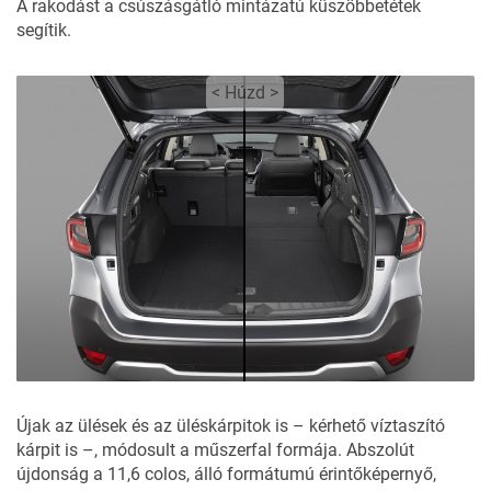
A rakodást a csúszásgátló mintázatú küszöbbetétek
segítik.
< Húzd >
Újak az ülések és az üléskárpitok is – kérhető víztaszító
kárpit is –, módosult a műszerfal formája. Abszolút
újdonság a 11,6 colos, álló formátumú érintőképernyő,