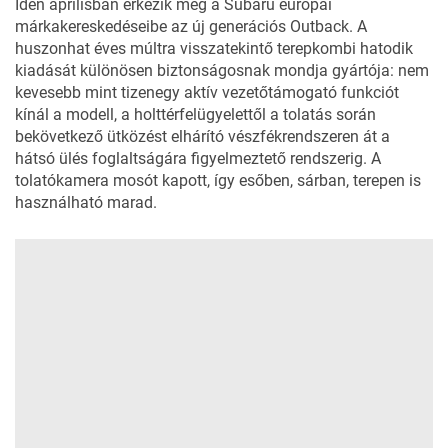
Idén áprilisban érkezik meg a Subaru európai
márkakereskedéseibe az új generációs Outback. A
huszonhat éves múltra visszatekintő terepkombi hatodik
kiadását különösen biztonságosnak mondja gyártója: nem
kevesebb mint tizenegy aktív vezetőtámogató funkciót
kínál a modell, a holttérfelügyelettől a tolatás során
bekövetkező ütközést elhárító vészfékrendszeren át a
hátsó ülés foglaltságára figyelmeztető rendszerig. A
tolatókamera mosót kapott, így esőben, sárban, terepen is
használható marad.