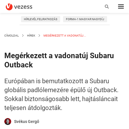
HÍRLEVÉL FELIRATKOZÁS
FORMA-1 MAGYAR NAGYDÍJ
CÍMOLDAL
HÍREK
MEGÉRKEZETT A VADONATÚJ...
Megérkezett a vadonatúj Subaru
Outback
Európában is bemutatkozott a Subaru
globális padlólemezére épülő új Outback.
Sokkal biztonságosabb lett, hajtásláncait
teljesen átdolgozták.
Svékus Gergő