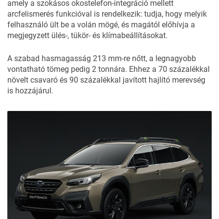
amely a szokásos okostelefon-integráció mellett
arcfelismerés funkcióval is rendelkezik: tudja, hogy melyik
felhasználó ült be a volán mögé, és magától előhívja a
megjegyzett ülés-, tükör- és klímabeállításokat.
A szabad hasmagasság 213 mm-re nőtt, a legnagyobb
vontatható tömeg pedig 2 tonnára. Ehhez a 70 százalékkal
növelt csavaró és 90 százalékkal javított hajlító merevség
is hozzájárul.