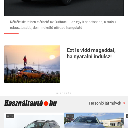
Kétféle kivitelben elérhető az Outback – az egyik sportosabb, a másik
robusztusabb, de mindkettő offroad hangulatú
Ezt is vidd magaddal,
ha nyaralni indulsz!
HIRDETÉS
Hasonló járművek
12
12