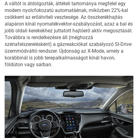
A váltót is átdolgozták, áttételi tartománya megfelel egy
modern nyolcfokozatú automatáénak, miközben 22%-kal
csökkent az erőátviteli vesztesége. Az összkerékhajtás
alapáron kínál nyomatékvektor-szabályozást, azaz a bal és
jobb oldali kerekekhez juttatott hajtóerő aktív megosztását.
Továbbra is rendelkezésre áll (méghozzá
szériafelszerelésként) a gázreakciókat szabályozó SI-Drive
üzemmódváltó rendszer. Újdonság az X-Mode, amely a
korábbinál is jobb terepalkalmasságot kínál havon,
földúton vagy sárban.