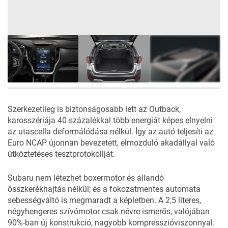
20
FOTÓ
Szerkezetileg is biztonságosabb lett az Outback,
karosszériája 40 százalékkal több energiát képes elnyelni
az utascella deformálódása nélkül. Így az autó teljesíti az
Euro NCAP újonnan bevezetett, elmozduló akadállyal való
ütköztetéses tesztprotokollját.
Subaru nem létezhet boxermotor és állandó
összkerékhajtás nélkül; és a fokozatmentes automata
sebességváltó is megmaradt a képletben. A 2,5 literes,
négyhengeres szívómotor csak névre ismerős, valójában
90%-ban új konstrukció, nagyobb kompresszióviszonnyal.