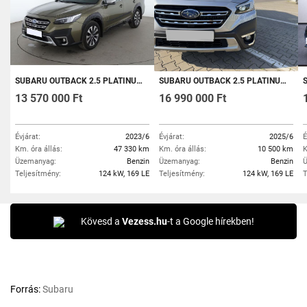
SUBARU OUTBACK 2.5 PLATINUM CVT LED/KAMERA/PANORAMA/KEYLESS/H&K HIFI
SUBARU OUTBACK 2.5 PLATINUM CVT AKCIÓS ÁRON! 1. TULAJ 2033-IG GARANCIA LEVEHETŐ HOROG AJÁNDÉK 15EKM-ES SZERVI
SU
13 570 000 Ft
16 990 000 Ft
Évjárat:
2023/6
Évjárat:
2025/6
É
Km. óra állás:
47 330 km
Km. óra állás:
10 500 km
K
Üzemanyag:
Benzin
Üzemanyag:
Benzin
Ü
Teljesítmény:
124 kW, 169 LE
Teljesítmény:
124 kW, 169 LE
T
Kövesd a
Vezess.hu
-t a Google hírekben!
Forrás:
Subaru